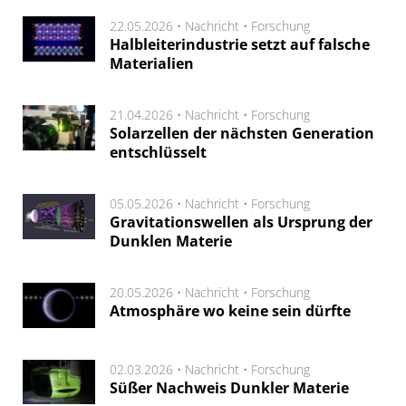
22.05.2026 •
Nachricht
•
Forschung
Halbleiterindustrie setzt auf falsche
Materialien
21.04.2026 •
Nachricht
•
Forschung
Solarzellen der nächsten Generation
entschlüsselt
05.05.2026 •
Nachricht
•
Forschung
Gravitationswellen als Ursprung der
Dunklen Materie
20.05.2026 •
Nachricht
•
Forschung
Atmosphäre wo keine sein dürfte
02.03.2026 •
Nachricht
•
Forschung
Süßer Nachweis Dunkler Materie