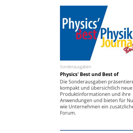
Schäfter + Kirchhoff GmbH
Sonderausgaben
SmarAct GmbH
Faserkoppler mit Super-
Physics' Best und Best of
Elektronenmikrosko
fokussierungsmechanismus
kleinstem Ra
Die Sonder­ausgaben präsentier
kompakt und übersichtlich neue
Produkt­informationen und ihre
Anwendungen und bieten für Nu
wie Unternehmen ein zusätzlich
Forum.