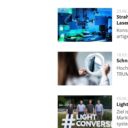
23.06
Stra
Lase
Kon­s
ar­ti­
18.03
Schne
Hoch­
TRUMP
09.06
Ligh
Ziel 
Markt­
sys­t