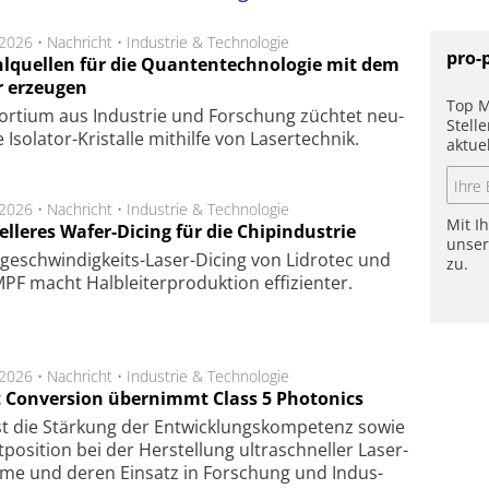
.2026 •
Nachricht
•
Industrie & Technologie
pro-
hlquellen für die Quantentechnologie mit dem
r erzeugen
Top M
or­tium aus In­dus­trie und For­schung züch­tet neu­
Stell
ge Iso­lator-Kris­tal­le mit­hil­fe von Laser­tech­nik.
aktue
.2026 •
Nachricht
•
Industrie & Technologie
Mit I
lleres Wafer-Dicing für die Chipindustrie
unse
ge­schwin­dig­keits-Laser-Dicing von Lidrotec und
zu.
F macht Halb­lei­ter­pro­duk­tion ef­fi­zien­ter.
.2026 •
Nachricht
•
Industrie & Technologie
t Conversion übernimmt Class 5 Photonics
ist die Stär­kung der Ent­wick­lungs­kom­pe­tenz sowie
po­si­tion bei der Her­stel­lung ul­tra­schnel­ler Laser­
e­me und de­ren Ein­satz in For­schung und In­dus­