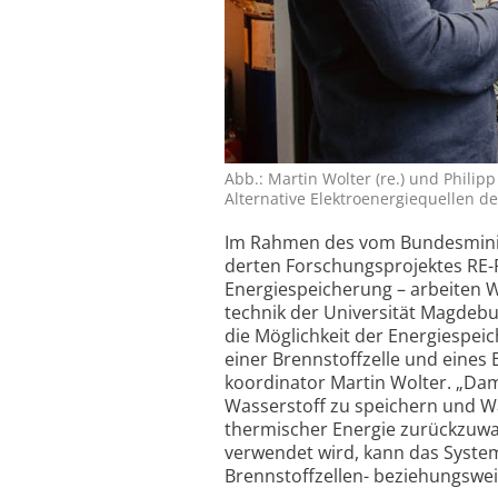
Abb.: Martin Wolter (re.) und Philipp
Alter­native Elektro­energie­quellen 
Im Rahmen des vom Bundes­minist
derten Forschungs­projektes RE-FL
Energie­speicherung – arbeiten Wi
technik der Uni­versität Magdebur
die Mög­lichkeit der Energie­spei
einer Brennstoff­zelle und eines 
koordinator Martin Wolter. „Damit
Wasser­stoff zu speichern und Was
thermischer Energie zurück­zuwan
verwendet wird, kann das System
Brennstoff­zellen- beziehungs­wei