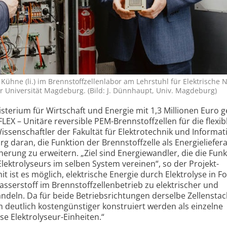
 Kühne (li.) im Brenn­stoffzellen­labor am Lehrstuhl für Elek­trische
der Univer­sität Magde­burg. (Bild: J. Dünnhaupt, Univ. Magdeburg)
erium für Wirtschaft und Energie mit 1,3 Millionen Euro g
EX – Unitäre rever­sible PEM-Brenn­stoffzellen für die flexib
ssen­schaftler der Fakultät für Elektro­technik und Informat
g daran, die Funktion der Brennstoff­zelle als Energie­liefe
cherung zu erweitern. „Ziel sind Energie­wandler, die die Fun
Elektro­lyseurs im selben System vereinen“, so der Projekt­
 ist es möglich, elek­trische Energie durch Elek­trolyse in 
ser­stoff im Brennstoff­zellenbetrieb zu elek­trischer und
deln. Da für beide Betriebs­richtungen derselbe Zellen­stac
 deutlich kosten­günstiger konstruiert werden als einzelne
se Elektro­lyseur-Einheiten.“