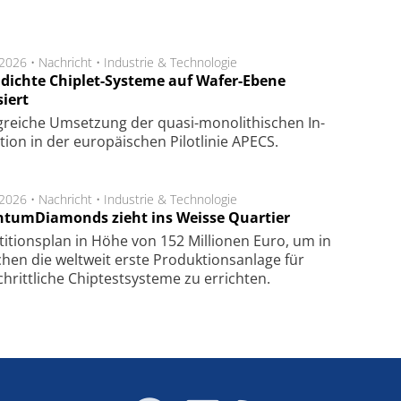
.2026 •
Nachricht
•
Industrie & Technologie
dichte Chiplet-Systeme auf Wafer-Ebene
siert
lg­rei­che Um­set­zung der quasi-mono­li­thi­schen In­
­tion in der eu­ro­pä­i­schen Pi­lot­li­nie APECS.
.2026 •
Nachricht
•
Industrie & Technologie
tumDiamonds zieht ins Weisse Quartier
­ti­tions­plan in Höhe von 152 Mil­lio­nen Euro, um in
hen die welt­weit ers­te Pro­duk­tions­an­la­ge für
chritt­li­che Chip­test­sys­te­me zu er­rich­ten.