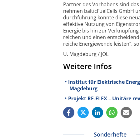
Partner des Vorhabens sind das F
nehmen baltic­FuelCells GmbH und
durchführung könnte diese neuar
effek­tive Nutzung von Eigen­str
Energie bis hin zur Verknüpfung 
reichen und einen ent­scheidende
reiche Energie­wende leisten“, s
U. Magdeburg / JOL
Weitere Infos
Institut für Elektrische Ene
Magdeburg
Projekt RE-FLEX – Unitäre re
Sonderhefte