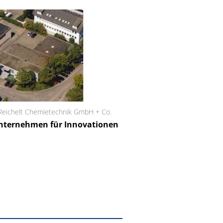
Reichelt Chemietechnik GmbH + Co.
Schäfter + Kirchhoff
nternehmen für Innovationen
Faserkoppler mit 
Feinfokussierungsme