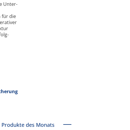
e Unter­
 für die
erativer
ktur
olg­
icherung
Produkte des Monats