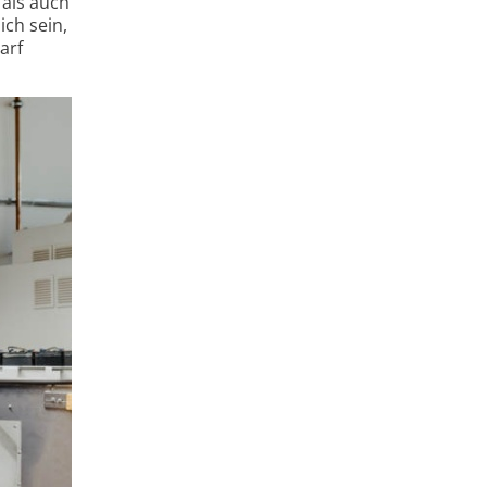
 als auch
ich sein,
arf