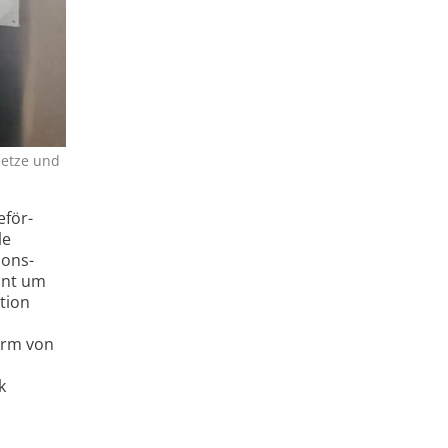
 Netze und
eför­
le
ions­
rant um
ktion
Form von
k