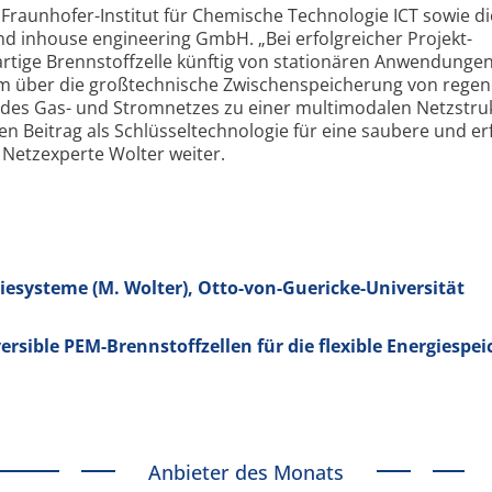
raun­hofer-Institut für Chemische Tech­nologie ICT sowie di
 inhouse engi­neering GmbH. „Bei erfolg­reicher Projekt­
tige Brenn­stoffzelle künftig von sta­tionären Anwendungen
om über die groß­technische Zwischen­speicherung von rege­n
des Gas- und Strom­netzes zu einer multi­modalen Netz­stru
n Beitrag als Schlüssel­technologie für eine saubere und erf
o Netzexperte Wolter weiter.
rgiesysteme (M. Wolter), Otto-von-Guericke-Universität
versible PEM-Brennstoffzellen für die flexible Energiespe
Anbieter des Monats