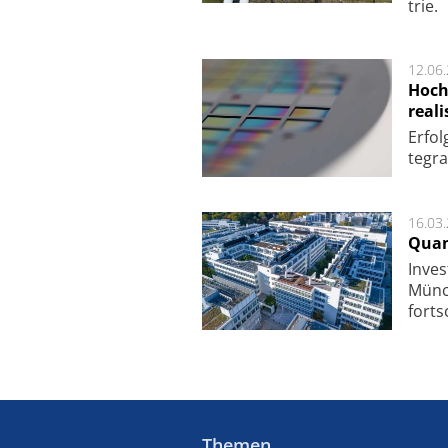
trie.
12.06
Hoch
reali
Er­fo
te­gra
16.03
Quan
Inves
Mün­c
fort­s
Themen