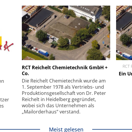
Menlo Systems GmbH
RCT 
RCT Reichelt Chemietechnik GmbH +
Co.
pie auf
Femtosekunden-Faserlaser für
Ein U
um
Multiphotonen-Anwendungen
Die Reichelt Chemietechnik wurde am
en
1. September 1978 als Vertriebs- und
Produktionsgesellschaft von Dr. Peter
Reichelt in Heidelberg gegründet,
tzer
wobei sich das Unternehmen als
es
„Mailorderhaus“ verstand.
Meist gelesen