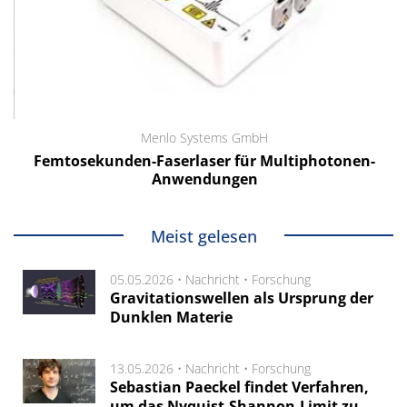
Menlo Systems GmbH
Femtosekunden-Faserlaser für Multiphotonen-
Anwendungen
Meist gelesen
05.05.2026 •
Nachricht
•
Forschung
Gravitationswellen als Ursprung der
Dunklen Materie
13.05.2026 •
Nachricht
•
Forschung
Sebastian Paeckel findet Verfahren,
um das Nyquist-Shannon-Limit zu