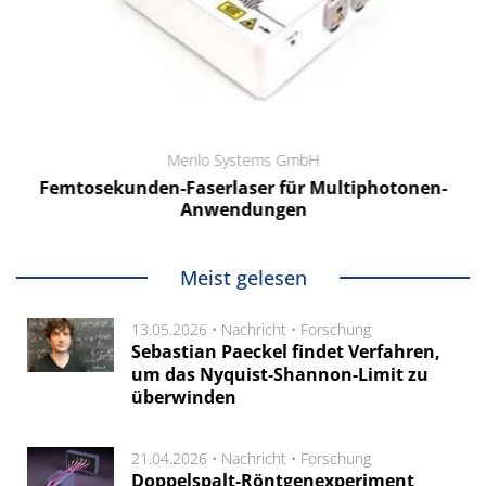
Menlo Systems GmbH
Femtosekunden-Faserlaser für Multiphotonen-
Anwendungen
Meist gelesen
13.05.2026 •
Nachricht
•
Forschung
Sebastian Paeckel findet Verfahren,
um das Nyquist-Shannon-Limit zu
überwinden
21.04.2026 •
Nachricht
•
Forschung
Doppelspalt-Röntgenexperiment