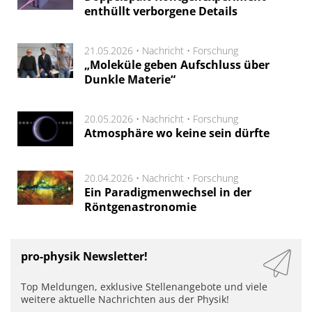
enthüllt verborgene Details
21.05.2026 •
Nachricht
•
Forschung
„Moleküle geben Aufschluss über
Dunkle Materie“
20.05.2026 •
Nachricht
•
Forschung
Atmosphäre wo keine sein dürfte
20.04.2026 •
Nachricht
•
Forschung
Ein Paradigmenwechsel in der
Röntgenastronomie
pro-physik Newsletter!
Top Meldungen, exklusive Stellenangebote und viele
weitere aktuelle Nachrichten aus der Physik!