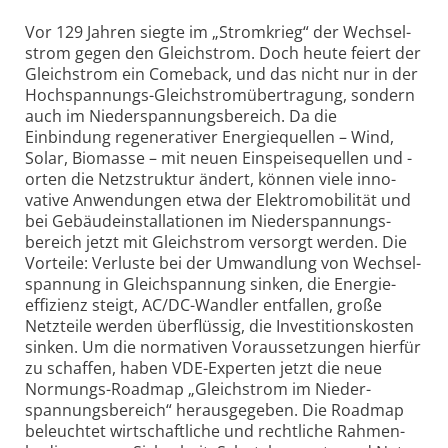
Vor 129 Jahren siegte im „Stromkrieg“ der Wechsel­
strom gegen den Gleich­strom. Doch heute feiert der
Gleich­strom ein Come­back, und das nicht nur in der
Hoch­spannungs-Gleich­strom­über­tragung, sondern
auch im Nieder­spannungs­bereich. Da die
Einbindung regene­rativer Energie­quellen – Wind,
Solar, Bio­masse – mit neuen Ein­speise­quellen und -
orten die Netz­struktur ändert, können viele inno­
vative Anwen­dungen etwa der Elek­tro­mobi­lität und
bei Gebäude­instal­la­tionen im Nieder­spannungs­
bereich jetzt mit Gleich­strom versorgt werden. Die
Vorteile: Verluste bei der Umwandlung von Wechsel­
spannung in Gleich­spannung sinken, die Energie­
effizienz steigt, AC/DC-Wandler entfallen, große
Netz­teile werden über­flüssig, die Inves­titions­kosten
sinken. Um die norma­tiven Voraus­setzungen hierfür
zu schaffen, haben VDE-Experten jetzt die neue
Normungs-Roadmap „Gleich­strom im Nieder­
spannungs­bereich“ heraus­gegeben. Die Roadmap
beleuchtet wirt­schaft­liche und recht­liche Rahmen­