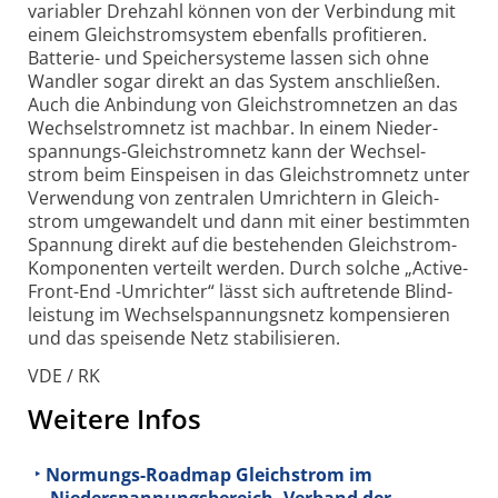
variabler Dreh­zahl können von der Verbindung mit
einem Gleich­strom­system eben­falls profi­tieren.
Batterie- und Speicher­systeme lassen sich ohne
Wandler sogar direkt an das System anschließen.
Auch die Anbindung von Gleich­strom­netzen an das
Wechsel­strom­netz ist machbar. In einem Nieder­
spannungs-Gleich­strom­netz kann der Wechsel­
strom beim Ein­speisen in das Gleich­strom­netz unter
Verwendung von zentralen Umrichtern in Gleich­
strom umge­wandelt und dann mit einer bestimmten
Spannung direkt auf die beste­henden Gleich­strom-
Kompo­nenten verteilt werden. Durch solche „Active-
Front-End -Umrichter“ lässt sich auf­tretende Blind­
leistung im Wechsel­spannungs­netz kompen­sieren
und das speisende Netz stabi­li­sieren.
VDE / RK
Weitere Infos
Normungs-Roadmap Gleichstrom im
Niederspannungsbereich, Verband der