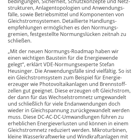
be­dingungen, Sicher­heit, Schutz­konzepte und Netz­
struk­turen, Anlagen­topo­logien und Anwendungs­
fälle, sowie Betriebs­mittel und Kompo­nenten von
Gleich­strom­systemen. Detail­lierte Hand­lungs­
empfeh­lungen ermög­lichen es den Normungs­
gremien, fest­ge­stellte Normungs­lücken zeitnah zu
schließen.
„Mit der neuen Normungs-Roadmap haben wir
einen wichtigen Bau­stein für die Energie­wende
gelegt“, erklärt VDE-Normungs­experte Stefan
Heusinger. Die Anwendungs­fälle sind viel­fältig. So ist
ein Gleich­strom­system zum Beispiel für Energie­
erzeuger wie Photo­voltaik­anlagen und Brenn­stoff­
zellen gut geeignet. Diese erzeugen oft Gleich­strom,
der dann für das Wechsel­strom­netz umge­wandelt
und schließ­lich für viele End­an­wendungen doch
wieder in Gleich­spannung zurück­gewandelt werden
muss. Diese DC-AC-DC-Umwand­lungen führen zu
erheb­lichen Energie­ver­lusten und können in einem
Gleich­strom­netz redu­ziert werden. Mikro­turbinen,
kleine Wasser­kraft­werke und Wind­kraft­an­lagen mit