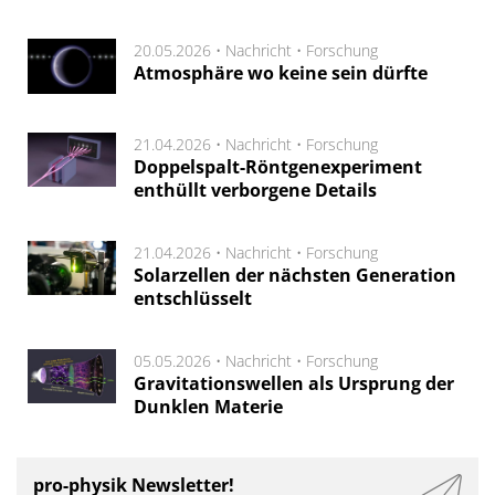
20.05.2026 •
Nachricht
•
Forschung
Atmosphäre wo keine sein dürfte
21.04.2026 •
Nachricht
•
Forschung
Doppelspalt-Röntgenexperiment
enthüllt verborgene Details
21.04.2026 •
Nachricht
•
Forschung
Solarzellen der nächsten Generation
entschlüsselt
05.05.2026 •
Nachricht
•
Forschung
Gravitationswellen als Ursprung der
Dunklen Materie
pro-physik Newsletter!