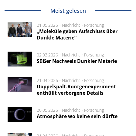
Meist gelesen
21.05.2026 •
Nachricht
•
Forschung
„Moleküle geben Aufschluss über
Dunkle Materie“
02.03.2026 •
Nachricht
•
Forschung
Süßer Nachweis Dunkler Materie
21.04.2026 •
Nachricht
•
Forschung
Doppelspalt-Röntgenexperiment
enthüllt verborgene Details
20.05.2026 •
Nachricht
•
Forschung
Atmosphäre wo keine sein dürfte
21.04.2026 •
Nachricht
•
Forschung