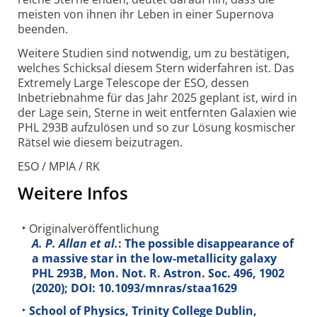
meisten von ihnen ihr Leben in einer Supernova
beenden.
Weitere Studien sind notwendig, um zu bestätigen,
welches Schicksal diesem Stern wider­fahren ist. Das
Extremely Large Telescope der ESO, dessen
Inbetrieb­nahme für das Jahr 2025 geplant ist, wird in
der Lage sein, Sterne in weit entfernten Galaxien wie
PHL 293B aufzu­lösen und so zur Lösung kosmischer
Rätsel wie diesem beizu­tragen.
ESO / MPIA / RK
Weitere Infos
Originalveröffentlichung
A. P. Allan et al.
: The possible disappearance of
a massive star in the low-metallicity galaxy
PHL 293B, Mon. Not. R. Astron. Soc.
496
, 1902
(2020); DOI: 10.1093/mnras/staa1629
School of Physics, Trinity College Dublin,