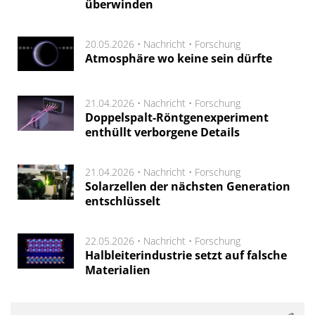
überwinden
20.05.2026 •
Nachricht
•
Forschung
Atmosphäre wo keine sein dürfte
21.04.2026 •
Nachricht
•
Forschung
Doppelspalt-Röntgenexperiment
enthüllt verborgene Details
21.04.2026 •
Nachricht
•
Forschung
Solarzellen der nächsten Generation
entschlüsselt
22.05.2026 •
Nachricht
•
Forschung
Halbleiterindustrie setzt auf falsche
Materialien