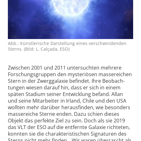
Abb.: Künstlerische Darstellung eines verschwindenden
Sterns. (Bild: L. Calçada, ESO)
Zwischen 2001 und 2011 unter­suchten mehrere
Forschungs­gruppen den mysteriösen masse­reichen
Stern in der Zwerg­galaxie befindet. Ihre Beobach­
tungen wiesen darauf hin, dass er sich in einem
späten Stadium seiner Entwicklung befand. Allan
und seine Mitarbeiter in Irland, Chile und den USA
wollten mehr darüber heraus­finden, wie besonders
masse­reiche Sterne enden. Dazu schien dieses
Objekt das perfekte Ziel zu sein. Doch als sie 2019
das VLT der ESO auf die entfernte Galaxie richteten,
konnten sie die charak­teris­tischen Signaturen des
Sterns nicht mehr finden. „Wir waren über­rascht als