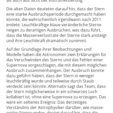
als auch aus Sicht der Instru­men­tierung.“
Die alten Daten deuteten darauf hin, dass der Stern
eine starke Ausbruchs­periode durch­gemacht haben
könnte, die wahr­schein­lich irgend­wann nach 2011
endete. Leucht­kräftige blaue veränder­liche Sterne
neigen zu derartigen Ausbrüchen, was dazu führt,
dass die Massen­verlust­rate der Sterne stark ansteigt
und ihre Leucht­kraft dramatisch zunimmt.
Auf der Grundlage ihrer Beobachtungen und
Modelle haben die Astronomen zwei Erklärungen für
das Verschwinden des Sterns und das Fehlen einer
Supernova vorge­schlagen, die mit diesem möglichen
Ausbruch zusammen­hängen. Der Ausbruch könnte
dazu geführt haben, dass der Stern in weniger
leucht­kräftig wurde und teil­weise durch Staub
verdeckt sein könnte. Alternativ sagt das Team, dass
der Stern möglicher­weise in ein schwarzes Loch
kollabiert ist, ohne eine Supernova zu erzeugen. Das
wäre ein seltenes Ereignis: Das der­zeitiges
Verständnis der Astro­physiker darüber, wie masse­
reiche Sterne enden, deutet darauf hin, dass die