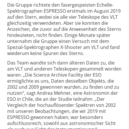
Die Gruppe richtete den faser­gespeisten Echelle-
Spektro­graphen ESPRESSO erstmals im August 2019
auf den Stern, wobei sie alle vier Teleskope des VLT
gleich­zeitig verwendeten. Aber sie konnten die
Anzeichen, die zuvor auf die Anwesenheit des Sterns
hindeuteten, nicht finden. Einige Monate später
unternahm die Gruppe einen Versuch mit dem
Spezial-Spektro­graphen X-Shooter am VLT und fand
wiederum keine Spuren des Sterns.
Das Team wandte sich dann älteren Daten zu, die
am VLT und anderen Teleskopen gesammelt worden
waren. „Die Science Archive Facility der ESO
ermöglichte es uns, Daten desselben Objekts, die
2002 und 2009 gewonnen wurden, zu finden und zu
nutzen“, sagt Andrea Mehner, eine Astronomin der
ESO in Chile, die an der Studie teilnahm. „Der
Vergleich der hoch­auf­lösender Spektren von 2002
mit unseren Beobach­tungen, die wir 2019 mit
ESPRESSO gewonnen haben, war besonders
aufschluss­reich, sowohl aus astro­no­mischer Sicht