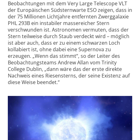
Beobachtungen mit dem Very Large Telescope VLT
der Europäischen Süd­stern­warte ESO zeigen, dass in
der 75 Millionen Licht­jahre entfernten Zwerg­galaxie
PHL 293B ein instabiler masse­reicher Stern
verschwunden ist. Astronomen vermuten, dass der
Stern teil­weise durch Staub verdeckt wird – möglich
ist aber auch, dass er zu einem schwarzen Loch
kollabiert ist, ohne dabei eine Supernova zu
erzeugen. „Wenn das stimmt“, so der Leiter des
Beobach­tungs­teams Andrew Allan vom Trinity
College Dublin, „dann wäre das der erste direkte
Nachweis eines Riesen­sterns, der seine Existenz auf
diese Weise beendet.“