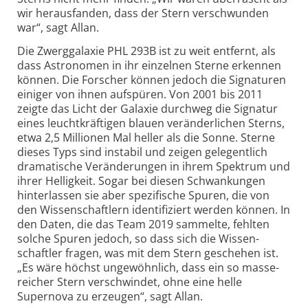
wir heraus­fanden, dass der Stern verschwunden
war“, sagt Allan.
Die Zwerggalaxie PHL 293B ist zu weit entfernt, als
dass Astronomen in ihr einzelnen Sterne erkennen
können. Die Forscher können jedoch die Signaturen
einiger von ihnen aufspüren. Von 2001 bis 2011
zeigte das Licht der Galaxie durchweg die Signatur
eines leucht­kräftigen blauen veränder­lichen Sterns,
etwa 2,5 Millionen Mal heller als die Sonne. Sterne
dieses Typs sind instabil und zeigen gelegentlich
dramatische Veränderungen in ihrem Spektrum und
ihrer Helligkeit. Sogar bei diesen Schwankungen
hinter­lassen sie aber spezifische Spuren, die von
den Wissen­schaftlern identi­fiziert werden können. In
den Daten, die das Team 2019 sammelte, fehlten
solche Spuren jedoch, so dass sich die Wissen­
schaftler fragen, was mit dem Stern geschehen ist.
„Es wäre höchst ungewöhnlich, dass ein so masse­
reicher Stern verschwindet, ohne eine helle
Supernova zu erzeugen“, sagt Allan.