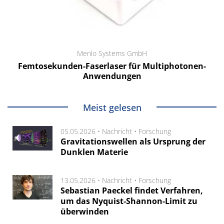
Menlo Systems GmbH
Femtosekunden-Faserlaser für Multiphotonen-
Anwendungen
Meist gelesen
05.05.2026 •
Nachricht
•
Forschung
Gravitationswellen als Ursprung der
Dunklen Materie
13.05.2026 •
Nachricht
•
Forschung
Sebastian Paeckel findet Verfahren,
um das Nyquist-Shannon-Limit zu
überwinden