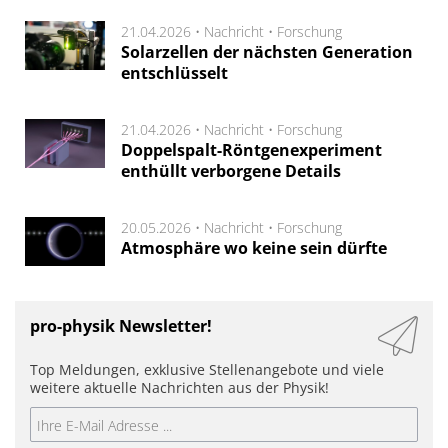
21.04.2026 •
Nachricht
•
Forschung
Solarzellen der nächsten Generation
entschlüsselt
21.04.2026 •
Nachricht
•
Forschung
Doppelspalt-Röntgenexperiment
enthüllt verborgene Details
20.05.2026 •
Nachricht
•
Forschung
Atmosphäre wo keine sein dürfte
pro-physik Newsletter!
Top Meldungen, exklusive Stellenangebote und viele
weitere aktuelle Nachrichten aus der Physik!