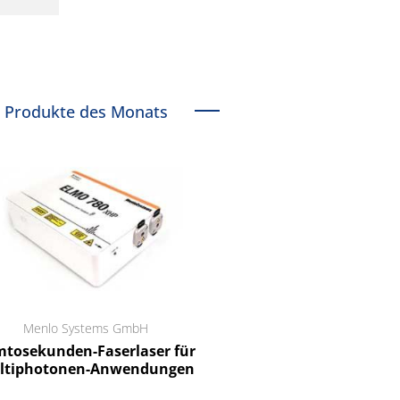
Produkte des Monats
Menlo Systems GmbH
RCT Reichelt Chemietechnik
tosekunden-Faserlaser für
Ein Unternehmen für I
ltiphotonen-Anwendungen