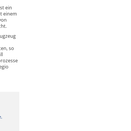
st ein
it einem
von
ht.
lugzeug
ten, so
ll
prozesse
egio
e,