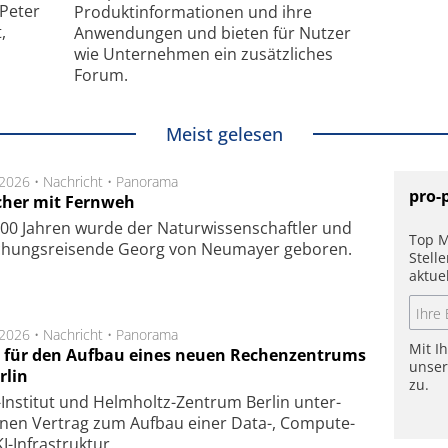
 Peter
Produkt­informationen und ihre
,
Anwendungen und bieten für Nutzer
wie Unternehmen ein zusätzliches
Forum.
Meist gelesen
.2026 •
Nachricht
•
Panorama
pro-
cher mit Fernweh
00 Jahren wurde der Naturwissenschaftler und
Top M
chungsreisende Georg von Neumayer geboren.
Stell
aktue
.2026 •
Nachricht
•
Panorama
Mit I
t für den Aufbau eines neuen Rechenzentrums
unse
rlin
zu.
Insti­tut und Helm­holtz-Zen­trum Ber­lin un­ter­
­nen Ver­trag zum Auf­bau einer Data-, Compute-
I-Infra­struk­tur.