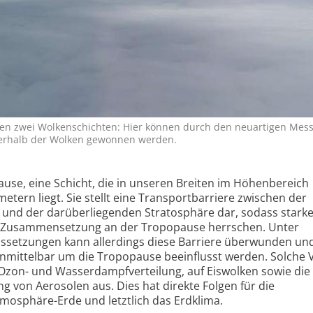
hen zwei Wolkenschichten: Hier können durch den neuartigen Mes
berhalb der Wolken gewonnen werden.
ause, eine Schicht, die in unseren Breiten im Höhenbereich
etern liegt. Sie stellt eine Transportbarriere zwischen der
und der darüberliegenden Stratosphäre dar, sodass stark
 Zusammensetzung an der Tropopause herrschen. Unter
setzungen kann allerdings diese Barriere überwunden und
mittelbar um die Tropopause beeinflusst werden. Solche 
e Ozon- und Wasserdampfverteilung, auf Eiswolken sowie die
von Aerosolen aus. Dies hat direkte Folgen für die
mosphäre-Erde und letztlich das Erdklima.