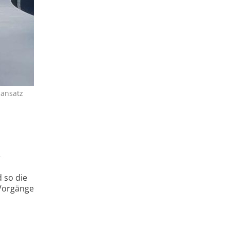
sansatz
e
 so die
Vorgänge