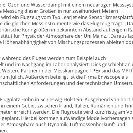
sole, Ozon und Wasserdampf mit einem neuartigen Messsy
ige Messung dieser Größen in nur zweihundert Metern
wird ein Flugzeug vom Typ Learjet eine Sensorikmessplatt
ie die gleichen Messinstrumente wie das Flugzeug trägt. „D
phärische Kenngrößen in bekanntem Abstand auf engem 
stitut für Physik der Atmosphäre der Uni Mainz. „Daraus la
ie Höhenabhängigkeit von Mischungsprozessen ableiten ode
 während des Fluges werden zum Beispiel auch
t und im Nachgang im Labor analysiert. Dies geschieht an 
, Weitere Partner in der Messkampagne TPEx sind das MPI f
m Jülich. Außerdem beteiligt ist die Firma Enviscope als
senschaftlichen Anforderungen und der technischen Umset
m Flugplatz Hohn in Schleswig-Holstein. Ausgehend von dort 
n einem Gebiet zwischen Irland, Italien, Rumänien und Fin
meter erreicht werden. Die Flugroute wird kurzfristig am Vo
ge geplant. Hierbei kommen aufwändige Modellvorhersagen
r der Atmosphäre auch Dynamik, Luftmassenherkunft und
hen.