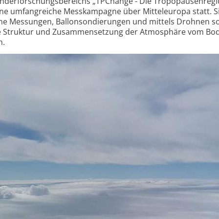
onderforschungsbereichs „TPChange - Die Tropopausenregi
ne umfangreiche Messkampagne über Mitteleuropa statt. Si
ene Messungen, Ballonsondierungen und mittels Drohnen s
e Struktur und Zusammensetzung der Atmosphäre vom Bod
n.