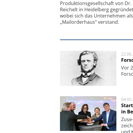
Produktionsgesellschaft von Dr.
Reichelt in Heidelberg gegründet
wobei sich das Unternehmen als
„Mailorderhaus“ verstand.
22.06
Fors
Vor 2
Fors
04.05
Star
in Be
Zuse-
zeich
und K