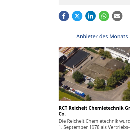
Anbieter des Monats
Schäfter + Kirchhoff
RCT Reichelt Chemietechnik 
Co.
Faserkoppler mit S
Feinfokussierungsmec
Die Reichelt Chemietechnik wur
1. September 1978 als Vertriebs