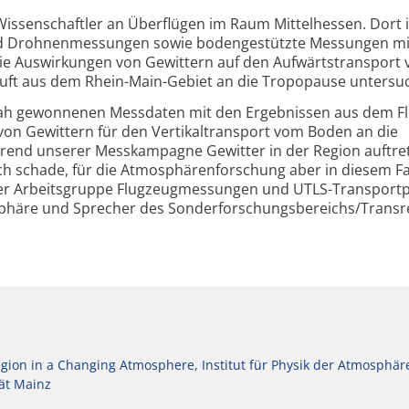
Wissenschaftler an Überflügen im Raum Mittelhessen. Dort i
 und Drohnenmessungen sowie bodengestützte Messungen m
ie Auswirkungen von Gewittern auf den Aufwärtstransport 
uft aus dem Rhein-Main-Gebiet an die Tropopause untersuc
ah gewonnenen Messdaten mit den Ergebnissen aus dem F
 von Gewittern für den Vertikaltransport vom Boden an die
hrend unserer Messkampagne Gewitter in der Region auftre
ich schade, für die Atmosphärenforschung aber in diesem Fa
r der Arbeitsgruppe Flugzeugmessungen und UTLS-Transport
osphäre und Sprecher des Sonderforschungsbereichs/Transr
ion in a Changing Atmosphere, Institut für Physik der Atmosphär
ät Mainz