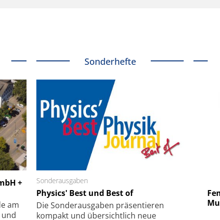
Sonderhefte
 GmbH
Sonderausgaben
SmarAct GmbH
GmbH +
uper-
Physics' Best und Best of
Elektronenmikroskopie auf
Fem
hanismus
kleinstem Raum
Mu
de am
Die Sonder­ausgaben präsentieren
- und
kompakt und übersichtlich neue