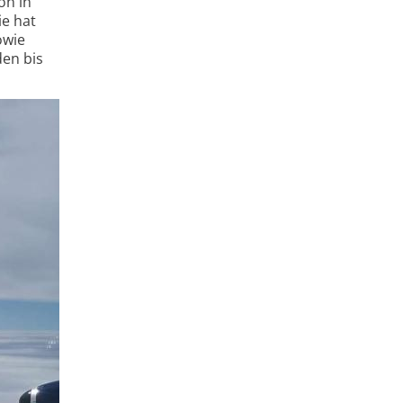
on in
e hat
owie
en bis