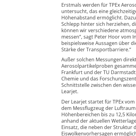
Erstmals werden für TPEx Aero
untersucht, das eine gleichzeit
Höhenabstand ermöglicht. Dazu 
Schlepp hinter sich herziehen, d
können wir verschiedene atmos
messen“, sagt Peter Hoor vom In
beispielsweise Aussagen über d
Stärke der Transportbarriere.“
Außer solchen Messungen direkt
Aerosolpartikelproben gesammel
Frankfurt und der TU Darmstadt
Chemie und das Forschungszentru
Schnittstelle zwischen den wis
Learjet.
Der Learjet startet für TPEx vo
dem Messflugzeug der Luftraum i
Höhenbereichen bis zu 12,5 Kilo
anhand der aktuellen Wetterla
Einsatz, die neben der Struktu
Eiswolkenvorhersagen ermöglic