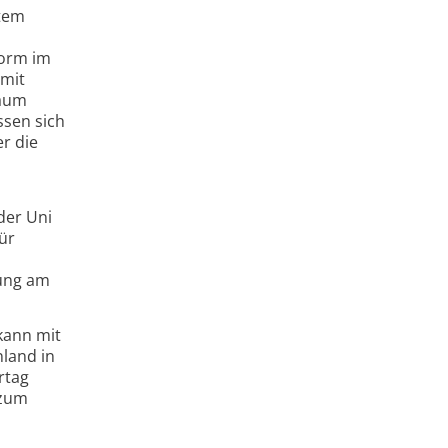
stem
form im
amit
Raum
ssen sich
r die
der Uni
ür
zung am
kann mit
nland in
rtag
 zum