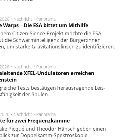
.2026 •
Nachricht
•
Panorama
e Warps – Die ESA bittet um Mithilfe
inem Citizen-Sience-Projekt möchte die ESA
t die Schwarmintelligenz der Bürger:innen
n, um starke Gravitationslinsen zu identifizieren.
.2026 •
Nachricht
•
Panorama
aleitende XFEL-Undulatoren erreichen
enstein
g­rei­che Tests be­stä­ti­gen he­raus­ra­gen­de Leis­
fä­hig­keit der Spu­len.
.2026 •
Nachricht
•
Panorama
te für zwei Frequenzkämme
alie Picqué und Theodor Hänsch geben einen
blick zur Doppelkamm-Spektroskopie.