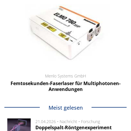
Menlo Systems GmbH
Femtosekunden-Faserlaser für Multiphotonen-
Anwendungen
Meist gelesen
21.04.2026 •
Nachricht
•
Forschung
Doppelspalt-Röntgenexperiment