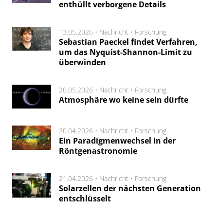
enthüllt verborgene Details
13.05.2026 •
Nachricht
•
Forschung
Sebastian Paeckel findet Verfahren,
um das Nyquist-Shannon-Limit zu
überwinden
20.05.2026 •
Nachricht
•
Forschung
Atmosphäre wo keine sein dürfte
20.04.2026 •
Nachricht
•
Forschung
Ein Paradigmenwechsel in der
Röntgenastronomie
21.04.2026 •
Nachricht
•
Forschung
Solarzellen der nächsten Generation
entschlüsselt