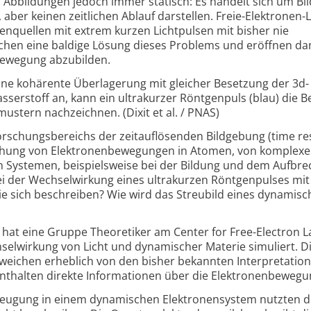
 Abbildungen jedoch immer statisch: Es handelt sich um Bil
aber keinen zeitlichen Ablauf darstellen. Freie-Elektronen-L
nquellen mit extrem kurzen Lichtpulsen mit bisher nie
chen eine baldige Lösung dieses Problems und eröffnen dam
 Bewegung abzubilden.
eine kohärente Überlagerung mit gleicher Besetzung der 3d-
serstoff an, kann ein ultrakurzer Röntgenpuls (blau) die 
ustern nachzeichnen. (Dixit et al. / PNAS)
orschungsbereichs der zeitauflösenden Bildgebung (time re
machung von Elektronenbewegungen in Atomen, von komplex
n Systemen, beispielsweise bei der Bildung und dem Aufbr
ei der Wechselwirkung eines ultrakurzen Röntgenpulses mit
sie sich beschreiben? Wie wird das Streubild eines dynamis
hat eine Gruppe Theoretiker am Center for Free-Electron L
hselwirkung von Licht und dynamischer Materie simuliert. D
ichen erheblich von den bisher bekannten Interpretatio
nthalten direkte Informationen über die Elektronenbewegu
beugung in einem dynamischen Elektronensystem nutzten d