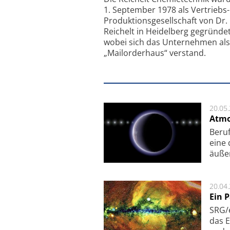
1. September 1978 als Vertriebs
Produktionsgesellschaft von Dr.
Reichelt in Heidelberg gegründet
wobei sich das Unternehmen als
„Mailorderhaus“ verstand.
20.05
Atmo
Beruf
eine 
äu­ße
20.04
Ein 
SRG/e
das E