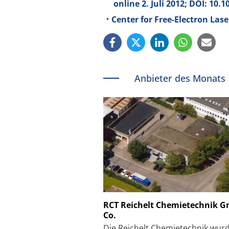
online 2. Juli 2012; DOI: 10
Center for Free-Electron Lase
Anbieter des Monats
Schäfter + Kirchhoff
RCT Reichelt Chemietechnik 
Co.
Faserkoppler mit S
Feinfokussierungsmec
Die Reichelt Chemietechnik wur