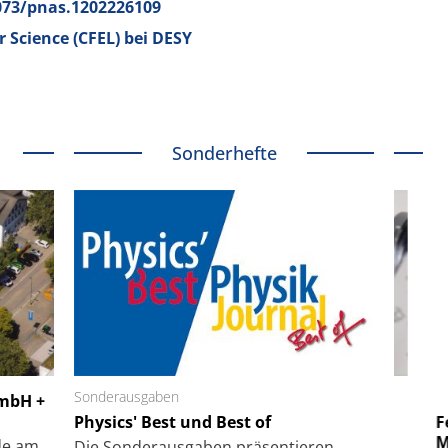
.1073/pnas.1202226109
r Science (CFEL) bei DESY
Sonderhefte
 GmbH
Sonderausgaben
SmarAct GmbH
GmbH +
uper-
Physics' Best und Best of
Elektronenmikroskopie auf
Fem
hanismus
kleinstem Raum
Mu
de am
Die Sonder­ausgaben präsentieren