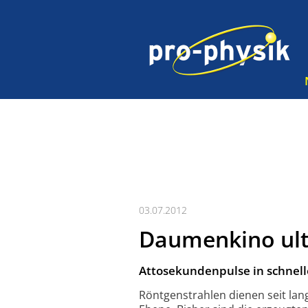
03.07.2012
Daumenkino ult
Attosekundenpulse in schnell
Röntgenstrahlen dienen seit l