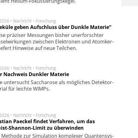
ieht Helium-Fokus­sie­rungs­ke­gel.
.2026 •
Nachricht
•
Forschung
eküle geben Aufschluss über Dunkle Materie“
se prä­zi­ser Mes­sung­en bis­her un­er­for­schter
sel­wir­kung­en zwi­schen Elek­tro­nen und Atom­ker­
ie­fert Hin­wei­se auf neue Teil­chen.
.2026 •
Nachricht
•
Forschung
r Nachweis Dunkler Materie
e unter­sucht Saccha­ro­se als mög­li­ches De­tek­tor­
­rial für leich­te WIMPs.
.2026 •
Nachricht
•
Forschung
stian Paeckel findet Verfahren, um das
ist-Shannon-Limit zu überwinden
Methode zur Simu­la­tion kom­ple­xer Quan­ten­sys­