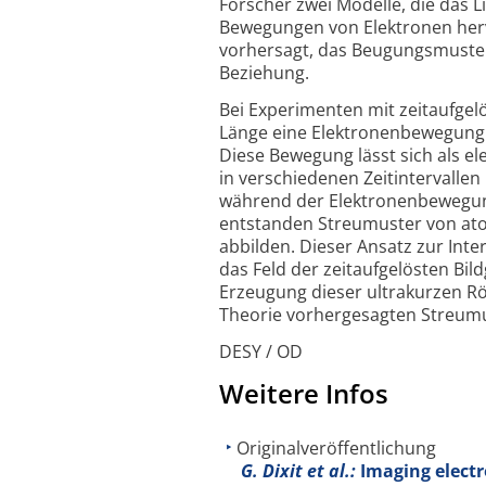
Forscher zwei Modelle, die das 
Bewegungen von Elektronen herv
vorhersagt, das Beugungsmuster 
Beziehung.
Bei Experimenten mit zeitaufgel
Länge eine Elektronenbewegung 
Diese Bewegung lässt sich als e
in verschiedenen Zeitintervalle
während der Elektronenbewegung
entstanden Streumuster von ato
abbilden. Dieser Ansatz zur Inter
das Feld der zeitaufgelösten Bi
Erzeugung dieser ultrakurzen Rö
Theorie vorhergesagten Streumu
DESY / OD
Weitere Infos
Originalveröffentlichung
G. Dixit et al.:
Imaging electr