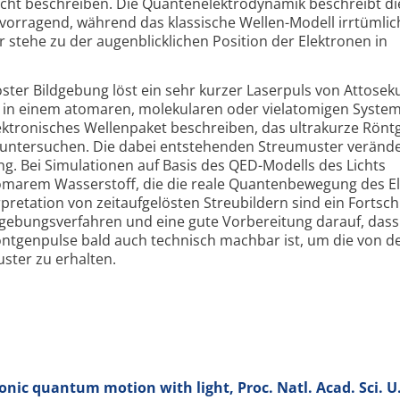
Licht beschreiben. Die Quantenelektrodynamik beschreibt di
orragend, während das klassische Wellen-Modell irrtümlic
stehe zu der augenblicklichen Position der Elektronen in
öster Bildgebung löst ein sehr kurzer Laserpuls von Attose
in einem atomaren, molekularen oder vielatomigen System
lektronisches Wellenpaket beschreiben, das ultrakurze Rön
n untersuchen. Die dabei entstehenden Streumuster verände
. Bei Simulationen auf Basis des QED-Modells des Lichts
marem Wasserstoff, die die reale Quantenbewegung des E
pretation von zeitaufgelösten Streubildern sind ein Fortschr
ldgebungsverfahren und eine gute Vorbereitung darauf, dass
ntgenpulse bald auch technisch machbar ist, um die von d
ster zu erhalten.
onic quantum motion with light, Proc. Natl. Acad. Sci. U.