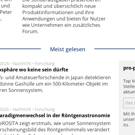
- und
kompakt und übersichtlich neue
 Peter
Produkt­informationen und ihre
,
Anwendungen und bieten für Nutzer
wie Unternehmen ein zusätzliches
Forum.
Meist gelesen
.2026 •
Nachricht
•
Forschung
pro-
sphäre wo keine sein dürfte
s- und Ama­teuer­for­schen­de in Japan de­tek­tie­ren
Top M
dün­ne Gas­hül­le um ein 500-Kilo­meter-Objekt im
Stell
­ren Son­nen­sys­tem.
aktue
.2026 •
Nachricht
•
Forschung
Mit I
Paradigmenwechsel in der Röntgenastronomie
unse
ROSITA zeigt erst­mals, wie unser Son­nen­sys­tem
zu.
r­schei­nungs­bild des Rönt­gen­him­mels ver­än­dert