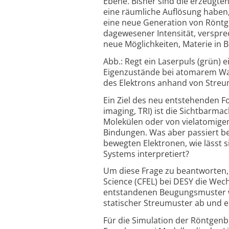
Ebene. Bisher sind die erzeugten
eine räumliche Auflösung haben, 
eine neue Generation von Röntge
dagewesener Intensität, verspre
neue Möglichkeiten, Materie in
Abb.: Regt ein Laserpuls (grün) 
Eigenzustände bei atomarem Was
des Elektrons anhand von Streum
Ein Ziel des neu entstehenden F
imaging, TRI) ist die Sichtbar
Molekülen oder von vielatomige
Bindungen. Was aber passiert b
bewegten Elektronen, wie lässt 
Systems interpretiert?
Um diese Frage zu beantworten, 
Science (CFEL) bei DESY die Wec
entstandenen Beugungsmuster we
statischer Streumuster ab und e
Für die Simulation der Röntgen