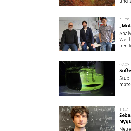
und s
21.05
„Mol
Analy
Wech­
nen l
02.03
Süße
Studi
ma­te
13.05
Seba
Nyqu
Neue 