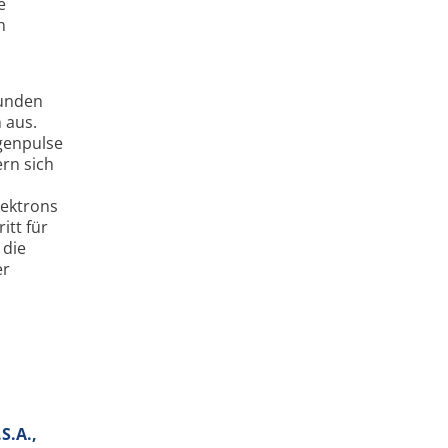
e
h
kunden
 aus.
tgenpulse
rn sich
lektrons
itt für
 die
er
S.A.,