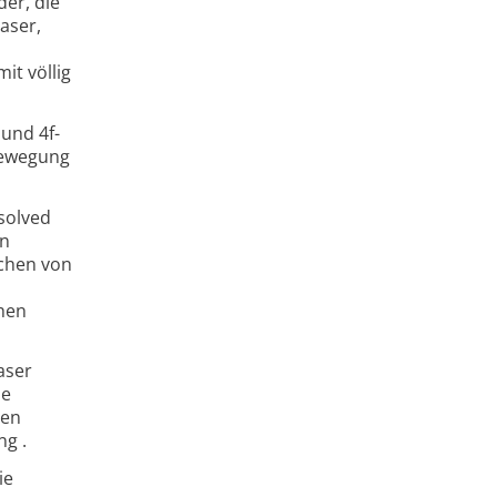
der, die
aser,
it völlig
 und 4f-
Bewegung
solved
en
echen von
chen
aser
ie
nen
ng .
ie