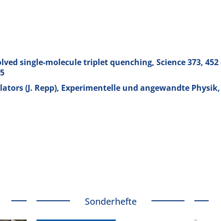
olved single-molecule triplet quenching, Science
373
, 452
55
lators (J. Repp), Experimentelle und angewandte Physik,
Sonderhefte