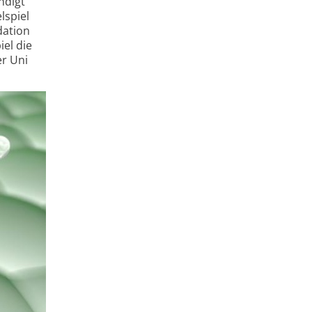
ndigt
lspiel
dation
iel die
er Uni