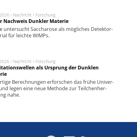
.2026 •
Nachricht
•
Forschung
r Nachweis Dunkler Materie
e unter­sucht Saccha­ro­se als mög­li­ches De­tek­tor­
­rial für leich­te WIMPs.
.2026 •
Nachricht
•
Forschung
itationswellen als Ursprung der Dunklen
rie
rtige Be­rech­nung­en er­for­schen das frü­he Uni­ver­
nd legen eine neue Me­tho­de zur Teil­chen­her­
lung nahe.