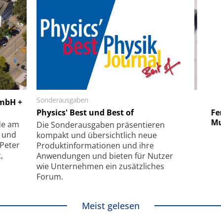
 GmbH
Sonderausgaben
SmarAct GmbH
GmbH +
uper-
Physics' Best und Best of
Elektronenmikroskopie auf
Fem
hanismus
kleinstem Raum
Mu
de am
Die Sonder­ausgaben präsentieren
- und
kompakt und übersichtlich neue
 Peter
Produkt­informationen und ihre
,
Anwendungen und bieten für Nutzer
wie Unternehmen ein zusätzliches
Forum.
Meist gelesen