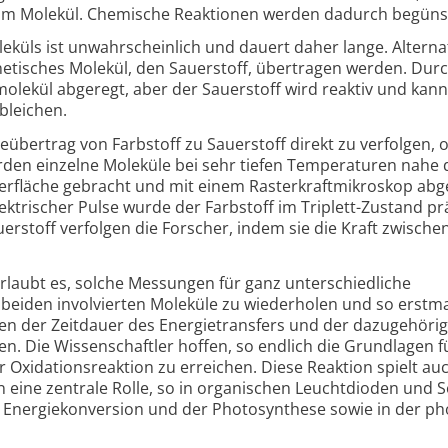
s im Molekül. Chemische Reaktionen werden dadurch begünst
üls ist unwahr­schein­lich und dauert daher lange. Alterna
netisches Molekül, den Sauerstoff, über­tragen werden. Dur
molekül abgeregt, aber der Sauerstoff wird reaktiv und kann
bleichen.
­übertrag von Farbstoff zu Sauerstoff direkt zu verfolgen,
urden einzelne Moleküle bei sehr tiefen Temperaturen nahe
erfläche gebracht und mit einem Rasterkraft­mikroskop abge
ektrischer Pulse wurde der Farbstoff im Triplett-Zustand pr
erstoff verfolgen die Forscher, indem sie die Kraft zwische
laubt es, solche Messungen für ganz unter­schied­liche
eiden involvierten Moleküle zu wiederholen und so erstm
 der Zeitdauer des Energie­transfers und der dazu­ge­höri
. Die Wissen­schaftler hoffen, so endlich die Grund­lagen f
 Oxidations­reaktion zu erreichen. Diese Reaktion spielt auc
n eine zentrale Rolle, so in organischen Leucht­dioden und S
en Energie­konversion und der Photo­synthese sowie in der ph