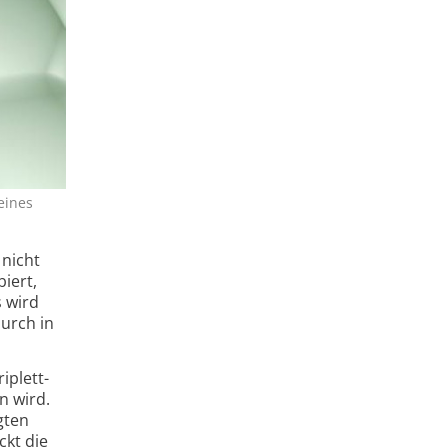
eines
 nicht
iert,
s wird
durch in
iplett-
n wird.
gten
ckt die