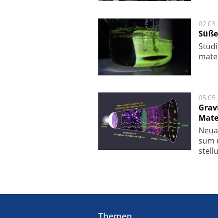
02.03
Süße
Studi
ma­te
05.05
Grav
Mate
Neu­a
sum u
stel­
Themen