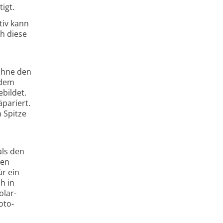
igt.
tiv kann
ch diese
 ohne den
 dem
bildet.
äpariert.
n Spitze
als den
gen
ür ein
h in
olar­
oto­