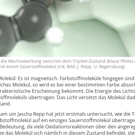
t die Wechsel­wirkung zwischen dem Triplett-Zustand (blaue Pfeile) 
 einem Sauer­stoff­molekül (rot; Bild: J. Repp, U. Regens­burg)
Molekül: Es ist magnetisch. Farbstoff­moleküle hingegen sind
solches Molekül, so wird es bei einer bestimmten Farbe absorb
ak­te­ris­tische Erscheinung bekommt. Die Energie des Licht
toff­moleküls übertragen. Das Licht versetzt das Molekül da
tand.
am um Jascha Repp hat jetzt erstmals unter­sucht, wie die Tr
stoff­molekül auf ein einziges Sauerstoff­molekül über­trage
r Bedeutung, da viele Oxidations­reaktionen über den angere
ge das Molekül sich nämlich in diesem Zustand befindet, ste