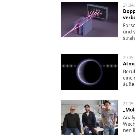
21.04
Dopp
verb
For­sc
und v
strah
20.05
Atmo
Beruf
eine 
äu­ße
21.05
„Mol
Analy
Wech­
nen l