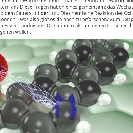
r Sonne aus? Warum bekommt man Sonnenbrand? Warum kü
ttern an? Diese Fragen haben eines gemeinsam: das Wechse
d dem Sauerstoff der Luft. Die chemische Reaktion der Oxi
e kennen – was also gibt es da noch zu erforschen? Zum Beisp
ches Verständnis der Oxidations­reaktion, denen Forscher d
 gehen wollen.