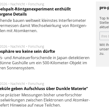
.2026 •
Nachricht
•
Forschung
pro-
elspalt-Röntgenexperiment enthüllt
orgene Details
Top M
hen­de bau­en welt­weit kleins­tes In­ter­fe­ro­me­ter
Stell
er­mes­sen da­mit Wech­sel­wir­kung von Rönt­gen­
aktue
­len mit Atom­ker­nen.
Mit I
.2026 •
Nachricht
•
Forschung
unse
sphäre wo keine sein dürfte
zu.
s- und Ama­teuer­for­schen­de in Japan de­tek­tie­ren
dün­ne Gas­hül­le um ein 500-Kilo­meter-Objekt im
­ren Son­nen­sys­tem.
.2026 •
Nachricht
•
Forschung
eküle geben Aufschluss über Dunkle Materie“
se prä­zi­ser Mes­sung­en bis­her un­er­for­schter
sel­wir­kung­en zwi­schen Elek­tro­nen und Atom­ker­
ie­fert Hin­wei­se auf neue Teil­chen.