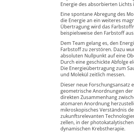
Energie des absorbierten Licht
Eine spontane Abregung des Molek
die Energie an ein weiteres mag
Über­tragung wird das Farbstoff­
beispiels­weise den Farbstoff aus
Dem Team gelang es, den Energie
Farbstoff zu zerstören. Dazu w
absoluten Nullpunkt auf eine Ob
Durch eine geschickte Abfolge el
Die Energie­über­tragung zum Sau
und Molekül zeitlich messen.
Dieser neue Forschungs­ansatz er
geometrische Anordnungen der b
direkten Zusammen­hang zwischen
atomaren Anordnung herzu­stellen
mikro­skopisches Verständnis der
zukunfts­relevanten Techno­logie
zellen, in der photo­katalytisch
dynamischen Krebs­therapie.