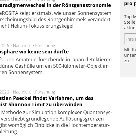
pro-
Paradigmenwechsel in der Röntgenastronomie
ROSITA zeigt erst­mals, wie unser Son­nen­sys­tem
Top M
r­schei­nungs­bild des Rönt­gen­him­mels ver­än­dert
Stell
ieht Helium-Fokus­sie­rungs­ke­gel.
aktue
.2026 •
Nachricht
•
Forschung
Mit I
sphäre wo keine sein dürfte
unse
s- und Ama­teuer­for­schen­de in Japan de­tek­tie­ren
zu.
dün­ne Gas­hül­le um ein 500-Kilo­meter-Objekt im
­ren Son­nen­sys­tem.
.2026 •
Nachricht
•
Forschung
stian Paeckel findet Verfahren, um das
ist-Shannon-Limit zu überwinden
Methode zur Simu­la­tion kom­ple­xer Quan­ten­sys­
 ver­schiebt grund­le­gen­de Auf­lösungs­gren­zen
ibt wo­mög­lich Ein­blicke in die Hoch­tempe­ra­tur­
lei­tung.