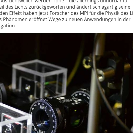
Aus Lichtwellen werden Töne – die allerdings unhörbar für
il des Lichts zurück­ge­worfen und ändert schlagartig seine
en Effekt haben jetzt Forscher des MPI für die Physik des L
 Das Phänomen eröffnet Wege zu neuen Anwendungen in der
gation.