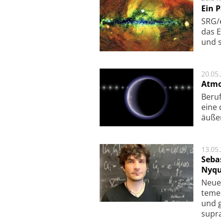
Ein 
SRG/e
das E
und s
20.05
Atmo
Beruf
eine 
äu­ße
13.05
Seba
Nyqu
Neue 
te­me
und g
supra­