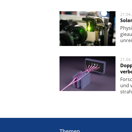
21.04
Sola
Physi
gie­a
unrei
21.04
Dopp
verb
For­sc
und v
strah
Themen