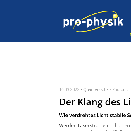
16.03.2022 •
Quantenoptik / Photonik
Der Klang des L
Wie verdrehtes Licht stabile S
Werden Laserstrahlen in hohlen K