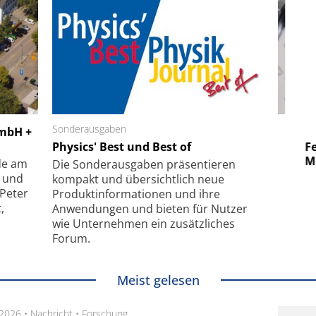
 GmbH
Sonderausgaben
SmarAct GmbH
GmbH +
uper-
Physics' Best und Best of
Elektronenmikroskopie auf
Fem
hanismus
kleinstem Raum
Mu
de am
Die Sonder­ausgaben präsentieren
- und
kompakt und übersichtlich neue
 Peter
Produkt­informationen und ihre
,
Anwendungen und bieten für Nutzer
wie Unternehmen ein zusätzliches
Forum.
Meist gelesen
.2026 •
Nachricht
•
Forschung