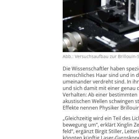
Abb.: Versuchs­aufbau zur Brillouin-S
Die Wissenschaftler haben speziel
menschliches Haar sind und in d
umeinander verdreht sind. In ihn
und sich damit mit einer genau
Verhalten: Ab einer bestimmten L
akustischen Wellen schwingen st
Effekte nennen Physiker Brilloui
„Gleichzeitig wird ein Teil des L
bewegung um“, erklärt Xinglin Z
feld“, ergänzt Birgit Stiller, Le
könnten künftig Laser-Gyroskop