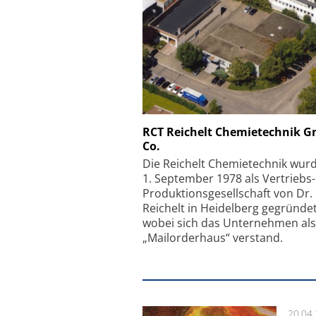
Schäfter + Kirchhoff
RCT Reichelt Chemietechnik 
Co.
Faserkoppler mit S
Feinfokussierungsmec
Die Reichelt Chemietechnik wur
1. September 1978 als Vertriebs
Produktionsgesellschaft von Dr.
Reichelt in Heidelberg gegründet
wobei sich das Unternehmen als
„Mailorderhaus“ verstand.
20.04