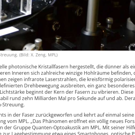
treuung. (Bild: X. Zeng, MPL)
le photonische Kristall­fasern hergestellt, die dünner als ei
eren Inneren sich zahlreiche winzige Hohlräume befinden, 
en zeigen infrarote Laserstrahlen, die kreisförmig polarisie
 definierten Drehbewegung ausbreiten, ein ganz besonderes
ichtstärke beginnt der Kern der Fasern zu vibrieren. Diese
abil rund zehn Milliarden Mal pro Sekunde auf und ab. Dera
n-Streuung.
ichts in der Faser zurück­ge­worfen und kehrt auf einmal sein
eng vom MPL. „Das Phänomen eröffnet ein völlig neues For
iterin der Gruppe Quanten-Opto­akustik am MPL. Mit seiner Hilf
e zur Lage­bestimmung etwa eines Smartphones, optische P