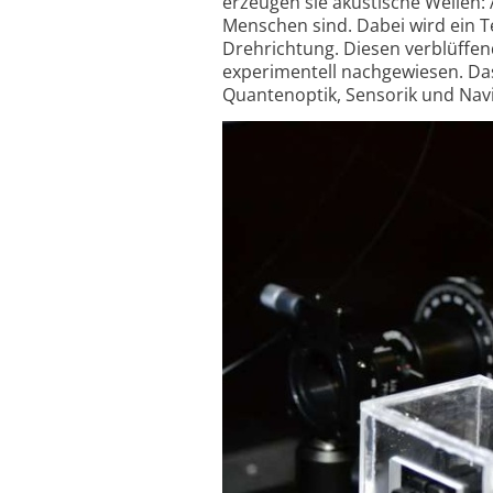
erzeugen sie akustische Wellen: 
Menschen sind. Dabei wird ein Te
Drehrichtung. Diesen verblüffend
experi­mentell nach­ge­wiesen.
Quantenoptik, Sensorik und Navi