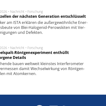
.2026 •
Nachricht
•
Forschung
rzellen der nächsten Generation entschlüsselt
ker am ISTA er­klä­ren die außer­ge­wöhn­li­che Ener­
us­beu­te von Blei-Halo­ge­nid-Perows­ki­ten mit Ver­
­ni­gung­en und De­fek­ten.
.2026 •
Nachricht
•
Forschung
elspalt-Röntgenexperiment enthüllt
orgene Details
hen­de bau­en welt­weit kleins­tes In­ter­fe­ro­me­ter
er­mes­sen da­mit Wech­sel­wir­kung von Rönt­gen­
­len mit Atom­ker­nen.