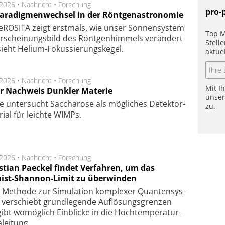
.2026 •
Nachricht
•
Forschung
pro-
Paradigmenwechsel in der Röntgenastronomie
ROSITA zeigt erst­mals, wie unser Son­nen­sys­tem
Top M
r­schei­nungs­bild des Rönt­gen­him­mels ver­än­dert
Stell
ieht Helium-Fokus­sie­rungs­ke­gel.
aktue
.2026 •
Nachricht
•
Forschung
Mit I
r Nachweis Dunkler Materie
unse
e unter­sucht Saccha­ro­se als mög­li­ches De­tek­tor­
zu.
­rial für leich­te WIMPs.
.2026 •
Nachricht
•
Forschung
stian Paeckel findet Verfahren, um das
ist-Shannon-Limit zu überwinden
Methode zur Simu­la­tion kom­ple­xer Quan­ten­sys­
 ver­schiebt grund­le­gen­de Auf­lösungs­gren­zen
ibt wo­mög­lich Ein­blicke in die Hoch­tempe­ra­tur­
lei­tung.