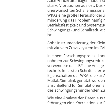
Auch Windkraftanlagen haben St
starke Vibrationen auslöst. Da
unerwünschten Schall­emissione
WKAs eine große Heraus­forderun
minde­rung das Problem häufig n
Betriebs­festigkeit und System­zu
Schwingungs- und Schall­reduktio
ist.
Abb.: Instrumentierung der Klei
mit aktivem Zusatzsystem im CAD 
In einem Forschungsprojekt konn
nahmen zur Schwing­ungs­reduk­t
verwendete das LBF eine Anlage 
technik. Im ersten Schritt liefe
Eigenschaften der WKA, die zur 
Matlab/Simulink genutzt wurden.
anschließend für Simulationen 
des schwing­ungs­­min­dern­den Z
Wie eine Analyse der Daten aus 
Störungen eine Korrelation zur 