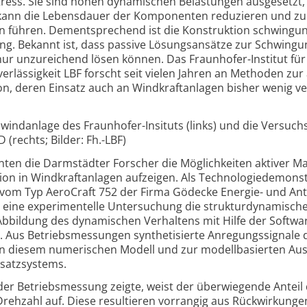
ress. Sie sind hohen dynamischen Belas­tungen ausgesetzt,
s kann die Lebensdauer der Komponenten reduzieren und zu
n führen. Dementsprechend ist die Konstruktion schwingu
g. Bekannt ist, dass passive Lösungs­ansätze zur Schwing­u
ur unzureichend lösen können. Das Fraun­hofer-Institut für
verläs­sigkeit LBF forscht seit vielen Jahren an Methoden zur
n, deren Einsatz auch an Wind­kraft­anlagen bisher wenig ve
nwindanlage des Fraunhofer-Insituts (links) und die Versuch
(rechts; Bilder: Fh.-LBF)
ten die Darmstädter Forscher die Mög­lich­keiten aktiver M
ion in Wind­kraft­anlagen aufzeigen. Als Technologiedemons
vom Typ AeroCraft 752 der Firma Gödecke Energie- und Antr
rte eine experimentelle Untersuchung die struktur­dynamisch
Abbildung des dynamischen Verhaltens mit Hilfe der Softwa
 Aus Betriebs­messungen synthetisierte Anregungs­signale 
an diesem numerischen Modell und zur modell­basierten Au
usatz­systems.
der Betriebsmessung zeigte, weist der überwiegende Anteil
Drehzahl auf. Diese resultieren vorrangig aus Rück­wirkung