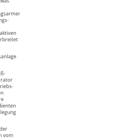
 was
ngs­armer
ngs­
 aktiven
rbreitet
sanlage
aß­
trator
iebs­­
en
re
dienten
slegung
 der
en vom