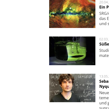
20.04
Ein 
SRG/e
das E
und s
02.03
Süße
Studi
ma­te
13.05
Seba
Nyqu
Neue 
te­me
und g
supra­