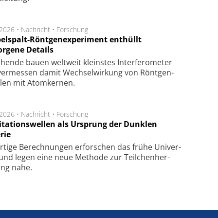
.2026 •
Nachricht
•
Forschung
elspalt-Röntgenexperiment enthüllt
orgene Details
hen­de bau­en welt­weit kleins­tes In­ter­fe­ro­me­ter
er­mes­sen da­mit Wech­sel­wir­kung von Rönt­gen­
­len mit Atom­ker­nen.
.2026 •
Nachricht
•
Forschung
itationswellen als Ursprung der Dunklen
rie
rtige Be­rech­nung­en er­for­schen das frü­he Uni­ver­
nd legen eine neue Me­tho­de zur Teil­chen­her­
lung nahe.