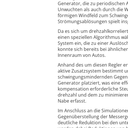
Generator, die zu periodischen
Unwuchten als auch durch die W
förmigen Windfeld zum Schwing
Strömungs­ablösungen spielt ins
Da es sich um drehzahlkorrelier
einen speziellen Algo­rithmus wä
System ein, die zu einer Auslös
konnte sich bereits bei ähnliche
Innenraum von Autos.
Anhand des um diesen Regler e
aktive Zusatzsystem bestimmt un
schwingungsmindernden Gegenkrä
Generator platziert, was eine e
kompensation erforderliche Steu
drehzahl und dem zu minimierend
Nabe erfasst.
Im Anschluss an die Simulatione
Gegen­über­stellung der Mess­erg
deutliche Reduktion bei den unt