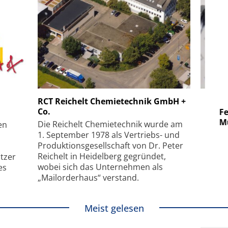
 GmbH
SmarAct GmbH
RCT Reichelt Chemietechnik GmbH +
Co.
uper-
Elektronenmikroskopie auf
Fem
hanismus
kleinstem Raum
Mu
Die Reichelt Chemietechnik wurde am
en
1. September 1978 als Vertriebs- und
Produktionsgesellschaft von Dr. Peter
Reichelt in Heidelberg gegründet,
tzer
wobei sich das Unternehmen als
es
„Mailorderhaus“ verstand.
Meist gelesen