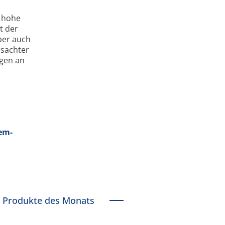
s hohe
t der
ber auch
­sachter
ngen an
tem­
Produkte des Monats