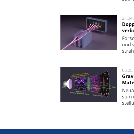
21.04
Dopp
verb
For­sc
und v
strah
05.05
Grav
Mate
Neu­a
sum u
stel­