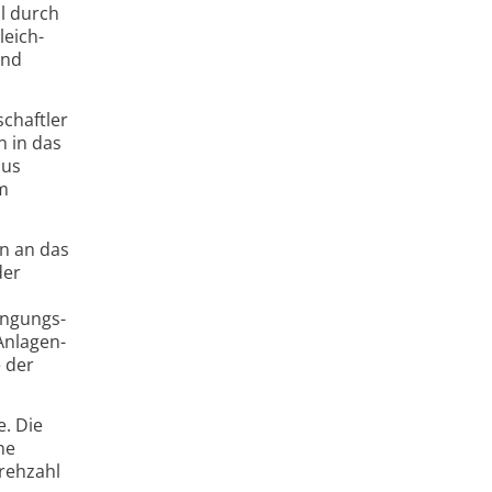
l durch
leich­
und
chaftler
n in das
mus
im
n an das
der
ingungs­
Anlagen­
 der
e. Die
ne
rehzahl