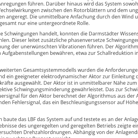
 Anregungen führen. Darüber hinaus wird das System sowoh
echsel­wirkungen zwischen den Rotor­blättern und dem ung
en angeregt. Die unmittelbare Anfachung durch den Wind 
gesamt nur eine untergeordnete Rolle.
te Schwingungen handelt, konnten die Darmstädter Wissen­s
hlen. Dieser leitet zusätzliche phasenversetze Schwingunge
chung der unerwünschten Vibrationen führen. Der Algorith
n Aufgaben­stellungen bewähren, etwa zur Schall­reduktion 
rweiterten Gesamtsystemmodells wurden die Anforderunge
d ein geeigneter elektrodynamischer Aktor zur Einleitung 
fte ausgewählt. Der Aktor ist in unmittelbarer Nähe zum
ffektive Schwingungs­minderung gewährleistet. Das zur Schw
er­signal für den Aktor berechnet der Algorithmus aus der 
en Fehlersignal, das ein Beschleu­nigungs­sensor auf Höhe
n baute das LBF das System auf und testete es an der Anlag
eb­nisse des ungere­gelten und geregelten Betriebs zeigte ei
er­suchten Drehzahl­ordnungen. Abhängig von der Anlagen­d