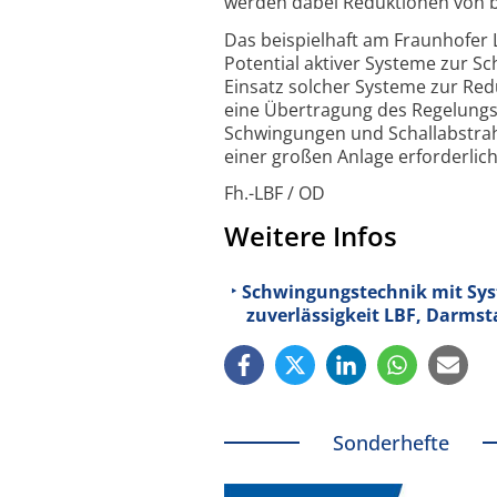
werden dabei Reduk­tionen von b
Das beispielhaft am Fraunhofer 
Potential aktiver Systeme zur Sc
Einsatz solcher Systeme zur Red
eine Übertragung des Regelungs­
Schwingungen und Schall­abstrahl
einer großen Anlage erfor­derlich
Fh.-LBF / OD
Weitere Infos
Schwingungstechnik mit Syste
zuverläs­sigkeit LBF, Darmst
Sonderhefte