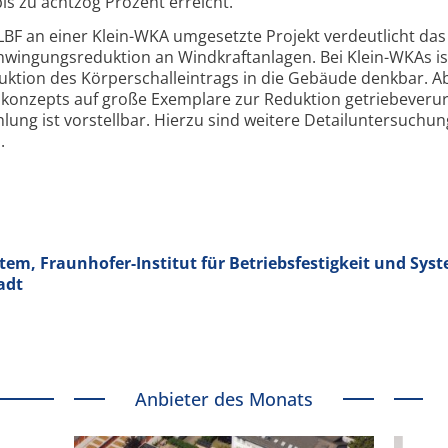
is zu achtzog Prozent erreicht.
LBF an einer Klein-WKA umgesetzte Projekt verdeutlicht da
hwingungs­reduktion an Windkraft­anlagen. Bei Klein-WKAs is
uktion des Körper­schall­eintrags in die Gebäude denkbar. A
konzepts auf große Exemplare zur Reduktion getriebe­verur
ung ist vorstellbar. Hierzu sind weitere Detail­unter­suchu
.
m, Fraunhofer-Institut für Betriebs­festigkeit und Sys
adt
Anbieter des Monats