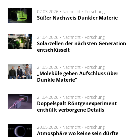
02.03.2026 •
Nachricht
•
Forschung
Süßer Nachweis Dunkler Materie
21.04.2026 •
Nachricht
•
Forschung
Solarzellen der nächsten Generation
entschlüsselt
21.05.2026 •
Nachricht
•
Forschung
„Moleküle geben Aufschluss über
Dunkle Materie“
21.04.2026 •
Nachricht
•
Forschung
Doppelspalt-Röntgenexperiment
enthüllt verborgene Details
20.05.2026 •
Nachricht
•
Forschung
Atmosphäre wo keine sein dürfte