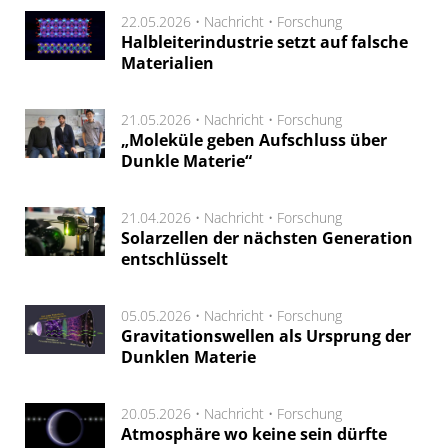
22.05.2026 •
Nachricht
•
Forschung
Halbleiterindustrie setzt auf falsche
Materialien
21.05.2026 •
Nachricht
•
Forschung
„Moleküle geben Aufschluss über
Dunkle Materie“
21.04.2026 •
Nachricht
•
Forschung
Solarzellen der nächsten Generation
entschlüsselt
05.05.2026 •
Nachricht
•
Forschung
Gravitationswellen als Ursprung der
Dunklen Materie
20.05.2026 •
Nachricht
•
Forschung
Atmosphäre wo keine sein dürfte