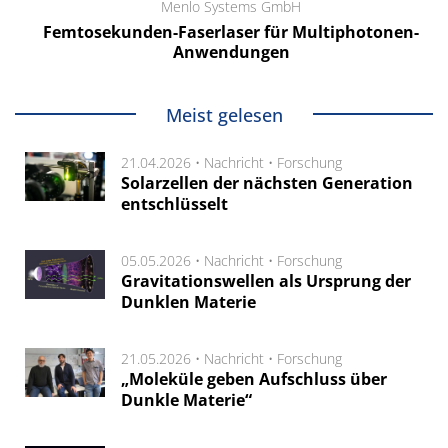
Menlo Systems GmbH
Femtosekunden-Faserlaser für Multiphotonen-
Anwendungen
Meist gelesen
21.04.2026 •
Nachricht
•
Forschung
Solarzellen der nächsten Generation
entschlüsselt
05.05.2026 •
Nachricht
•
Forschung
Gravitationswellen als Ursprung der
Dunklen Materie
21.05.2026 •
Nachricht
•
Forschung
„Moleküle geben Aufschluss über
Dunkle Materie“