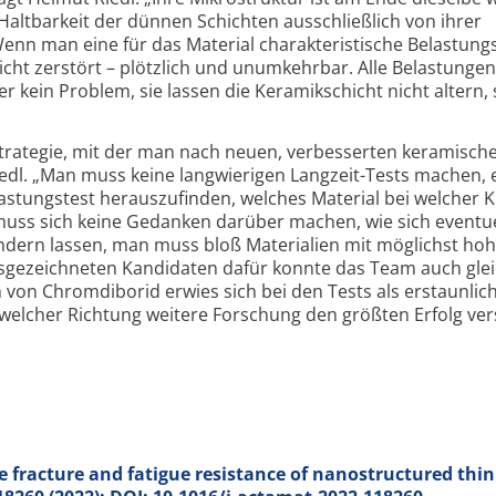
Haltbarkeit der dünnen Schichten ausschließlich von ihrer
Wenn man eine für das Material charakteristische Belastung
icht zerstört – plötzlich und unumkehrbar. Alle Belastungen
 kein Problem, sie lassen die Keramik­schicht nicht altern, 
Strategie, mit der man nach neuen, verbesserten keramisch
iedl. „Man muss keine langwierigen Langzeit-Tests machen, 
stungs­test herauszufinden, welches Material bei welcher K
muss sich keine Gedanken darüber machen, wie sich eventue
indern lassen, man muss bloß Materialien mit möglichst ho
usgezeichneten Kandidaten dafür konnte das Team auch gle
von Chromdiborid erwies sich bei den Tests als erstaunlic
in welcher Richtung weitere Forschung den größten Erfolg ver
e fracture and fatigue resistance of nanostructured thin