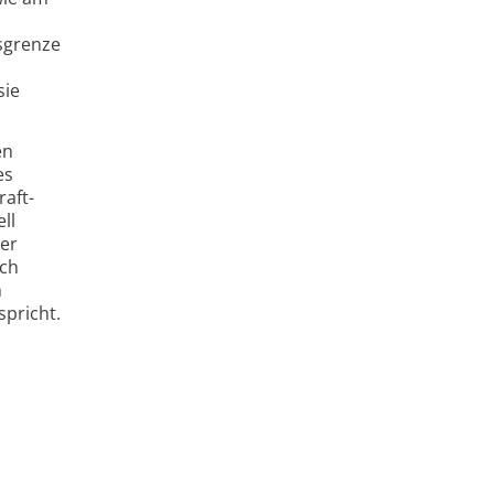
s­grenze
sie
en
es
raft­
ll
her
ich
h
spricht.