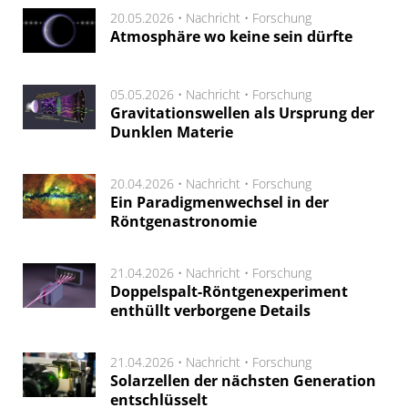
20.05.2026 •
Nachricht
•
Forschung
Atmosphäre wo keine sein dürfte
05.05.2026 •
Nachricht
•
Forschung
Gravitationswellen als Ursprung der
Dunklen Materie
20.04.2026 •
Nachricht
•
Forschung
Ein Paradigmenwechsel in der
Röntgenastronomie
21.04.2026 •
Nachricht
•
Forschung
Doppelspalt-Röntgenexperiment
enthüllt verborgene Details
21.04.2026 •
Nachricht
•
Forschung
Solarzellen der nächsten Generation
entschlüsselt