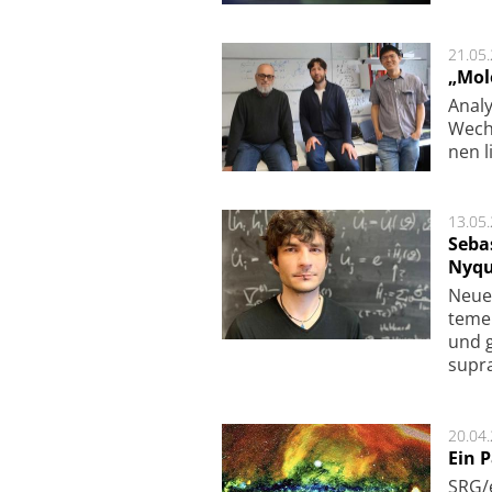
21.05
„Mol
Analy
Wech­
nen l
13.05
Seba
Nyqu
Neue 
te­me
und g
supra­
20.04
Ein 
SRG/e