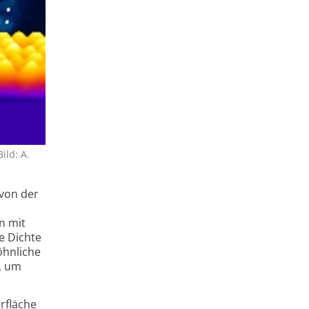
ild: A.
von der
n mit
e Dichte
öhnliche
n, um
rfläche