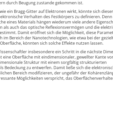
dern durch Beugung zustande gekommen ist.
ie ein Bragg-Gitter auf Elektronen wirkt, könnte sich dieser
lektronische Verhalten des Festkörpers zu definieren. Denn
che eines Materials hängen wiederum viele andere Eigensc
 als auch das optische Reflexionsvermögen und die elektr
estimmt. Damit eröffnet sich die Möglichkeit, diese Parame
ch im Bereich der Nanotechnologien, wie etwa bei der geziel
berfläche, könnten sich solche Effekte nutzen lassen.
Wissenschaftler insbesondere ein Schritt in die nächste Dim
 eine Oberfläche mit eindimensionaler, gewellter Kante vor
imensionale Struktur mit einem sorgfältig strukturierten
ls Bedeckung zu entwerfen. Damit ließe sich die elektronis
ichen Bereich modifizieren, der ungefähr der Kohärenzlän
eressante Möglichkeiten verspricht, das Oberflächenverhalt