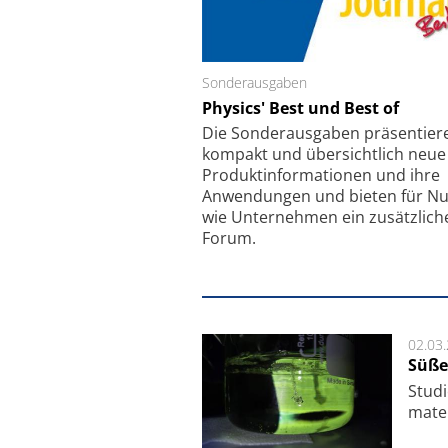
Sonderausgaben
Schäfter + Kirchhoff
Physics' Best und Best of
Faserkoppler mit S
Feinfokussierungsmec
Die Sonder­ausgaben präsentier
kompakt und übersichtlich neue
Produkt­informationen und ihre
Anwendungen und bieten für Nu
wie Unternehmen ein zusätzlich
Forum.
02.03
Süße
Studi
ma­te