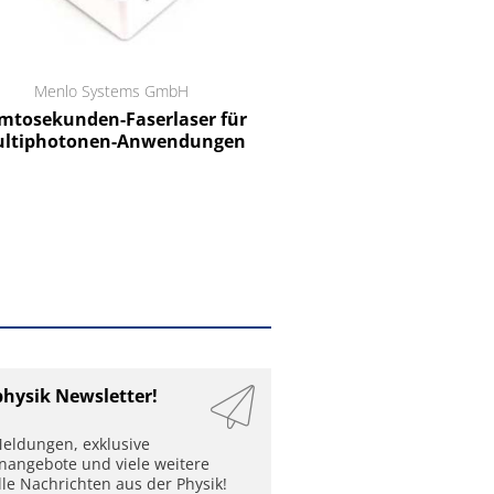
Menlo Systems GmbH
RCT Reichelt Chemietechnik
tosekunden-Faserlaser für
Ein Unternehmen für I
ltiphotonen-Anwendungen
physik Newsletter!
eldungen, exklusive
enangebote und viele weitere
lle Nachrichten aus der Physik!