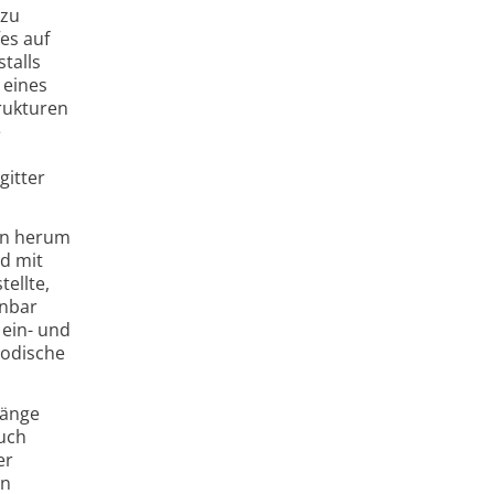
 zu
es auf
talls
 eines
rukturen
e
gitter
ren herum
d mit
ellte,
enbar
 ein- und
iodische
länge
auch
er
en