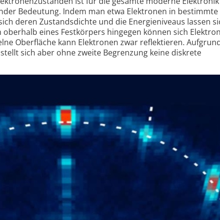
Elektronenzuständen ist für die gesamte moderne Elektroni
nder Bedeutung. Indem man etwa Elektronen in bestimmte
 sich deren Zustandsdichte und die Energieniveaus lassen si
aum oberhalb eines Festkörpers hingegen können sich Elektro
lne Oberfläche kann Elektronen zwar reflektieren. Aufgrun
ellt sich aber ohne zweite Begrenzung keine diskrete