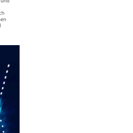
k und
ch
nen
d