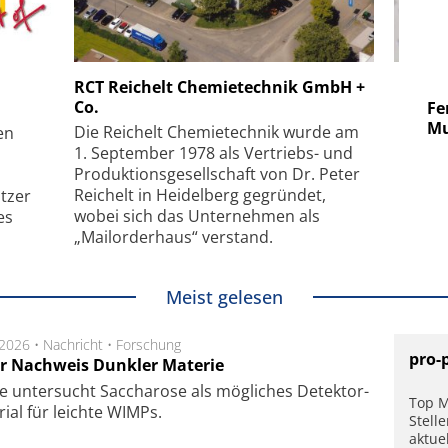
 GmbH
SmarAct GmbH
RCT Reichelt Chemietechnik GmbH +
Co.
uper-
Elektronenmikroskopie auf
Fem
hanismus
kleinstem Raum
Mu
Die Reichelt Chemietechnik wurde am
en
1. September 1978 als Vertriebs- und
Produktionsgesellschaft von Dr. Peter
Reichelt in Heidelberg gegründet,
tzer
wobei sich das Unternehmen als
es
„Mailorderhaus“ verstand.
Meist gelesen
.2026 •
Nachricht
•
Forschung
pro-
r Nachweis Dunkler Materie
e unter­sucht Saccha­ro­se als mög­li­ches De­tek­tor­
Top M
­rial für leich­te WIMPs.
Stell
aktue