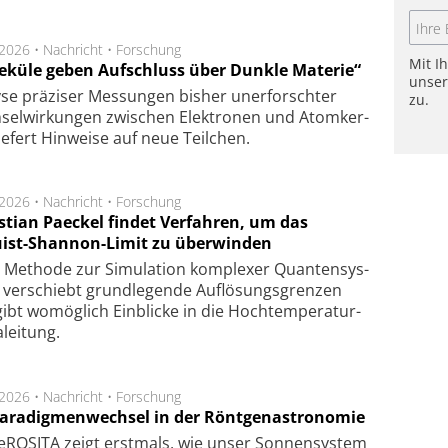
.2026 •
Nachricht
•
Forschung
Mit I
eküle geben Aufschluss über Dunkle Materie“
unse
se prä­zi­ser Mes­sung­en bis­her un­er­for­schter
zu.
sel­wir­kung­en zwi­schen Elek­tro­nen und Atom­ker­
ie­fert Hin­wei­se auf neue Teil­chen.
.2026 •
Nachricht
•
Forschung
stian Paeckel findet Verfahren, um das
ist-Shannon-Limit zu überwinden
Methode zur Simu­la­tion kom­ple­xer Quan­ten­sys­
 ver­schiebt grund­le­gen­de Auf­lösungs­gren­zen
ibt wo­mög­lich Ein­blicke in die Hoch­tempe­ra­tur­
lei­tung.
.2026 •
Nachricht
•
Forschung
Paradigmenwechsel in der Röntgenastronomie
ROSITA zeigt erst­mals, wie unser Son­nen­sys­tem