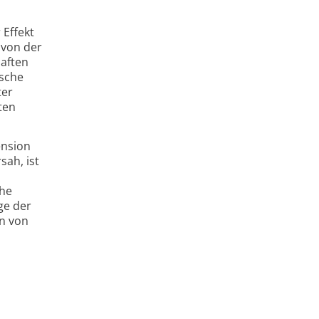
 Effekt
 von der
haften
ische
ter
ten
ension
sah, ist
che
ge der
en von