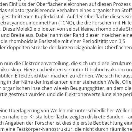
en Einfluss der Oberflächenelektronen auf diesen Prozess
 das selbstorganisierende Verhalten eines organischen Stoff
 geschnittenen Kupferkristall. Auf der Oberfläche dieses Kris
Tetracyanoquinodimethan (TCNQ), die die Forscher mit Hilfe
Diese Moleküle bildeten von selbst kleine, rhombiodale St
nd Breite aus. Dabei nahm der Rand dieser Inselchen ein
die rhomboidale Basiszelle mit einer Periodizität von 3,5
er doppelten Strecke der kürzen Diagonale im Oberflächen
n nun die Elektronenverteilung, die sich um diese Struktu
mikroskop. Hierzu arbeiteten sie unter Ultrahochvakuum un
tilen Effekte sichtbar machen zu können. Wie sich herausst
ung in der Nähe der Inselkanten einer stehenden Welle. Off
r organischen Inselchen wie ein Beugungsgitter, an dem die
rtig gestreut wurden und die Elektronenverteilung eine per
eine Überlagerung von Wellen mit unterschiedlicher Wellen
nen nahe der Kristalloberfläche zeigten diskrete Banden – 
h Angaben der Forscher ist dies die erste Beobachtung ein
um eine Festkörper-Nanostruktur, die nicht durch räumlich