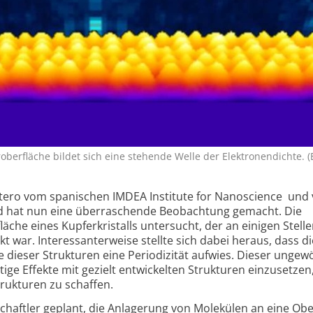
oberfläche bildet sich eine stehende Welle der Elektronendichte. (B
ero vom spanischen IMDEA Institute for Nanoscience und 
d hat nun eine überraschende Beobachtung gemacht. Die
äche eines Kupferkristalls untersucht, der an einigen Stelle
t war. Interessanterweise stellte sich dabei heraus, dass di
e dieser Strukturen eine Periodizität aufwies. Dieser ungew
ige Effekte mit gezielt entwickelten Strukturen einzusetze
trukturen zu schaffen.
chaftler geplant, die Anlagerung von Molekülen an eine Obe