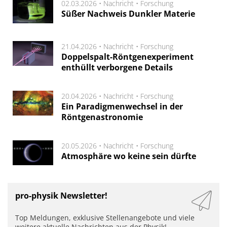
02.03.2026 •
Nachricht
•
Forschung
Süßer Nachweis Dunkler Materie
21.04.2026 •
Nachricht
•
Forschung
Doppelspalt-Röntgenexperiment
enthüllt verborgene Details
20.04.2026 •
Nachricht
•
Forschung
Ein Paradigmenwechsel in der
Röntgenastronomie
20.05.2026 •
Nachricht
•
Forschung
Atmosphäre wo keine sein dürfte
pro-physik Newsletter!
Top Meldungen, exklusive Stellenangebote und viele
weitere aktuelle Nachrichten aus der Physik!