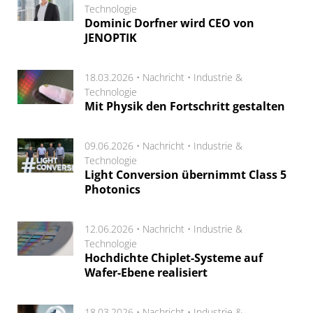
Technologie
Dominic Dorfner wird CEO von
JENOPTIK
18.03.2026 •
Nachricht
•
Industrie &
Technologie
Mit Physik den Fortschritt gestalten
09.06.2026 •
Nachricht
•
Industrie &
Technologie
Light Conversion übernimmt Class 5
Photonics
12.06.2026 •
Nachricht
•
Industrie &
Technologie
Hochdichte Chiplet-Systeme auf
Wafer-Ebene realisiert
18.03.2026 •
Nachricht
•
Industrie &