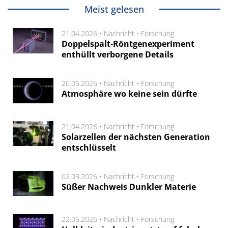
Meist gelesen
21.04.2026 •
Nachricht
•
Forschung
Doppelspalt-Röntgenexperiment
enthüllt verborgene Details
20.05.2026 •
Nachricht
•
Forschung
Atmosphäre wo keine sein dürfte
21.04.2026 •
Nachricht
•
Forschung
Solarzellen der nächsten Generation
entschlüsselt
02.03.2026 •
Nachricht
•
Forschung
Süßer Nachweis Dunkler Materie
22.05.2026 •
Nachricht
•
Forschung