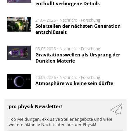
enthüllt verborgene Details
21.04.2026 •
Nachricht
•
Forschung
Solarzellen der nächsten Generation
entschlüsselt
05.05.2026 •
Nachricht
•
Forschung
Gravitationswellen als Ursprung der
Dunklen Materie
20.05.2026 •
Nachricht
•
Forschung
Atmosphäre wo keine sein dürfte
pro-physik Newsletter!
Top Meldungen, exklusive Stellenangebote und viele
weitere aktuelle Nachrichten aus der Physik!