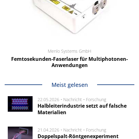
Menlo Systems GmbH
Femtosekunden-Faserlaser für Multiphotonen-
Anwendungen
Meist gelesen
22.05.2026 •
Nachricht
•
Forschung
Halbleiterindustrie setzt auf falsche
Materialien
21.04.2026 •
Nachricht
•
Forschung
Doppelspalt-Röntgenexperiment