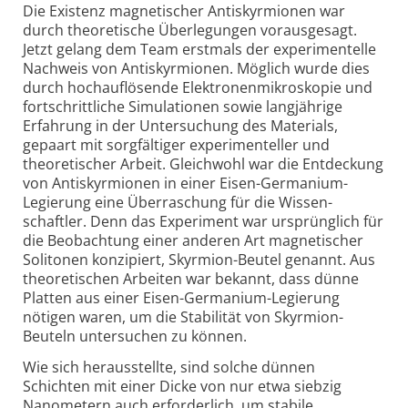
Die Existenz magnetischer Antiskyrmionen war
durch theoretische Über­legungen voraus­gesagt.
Jetzt gelang dem Team erstmals der experi­mentelle
Nachweis von Antiskyrmionen. Möglich wurde dies
durch hoch­auf­lösende Elektronen­mikroskopie und
fort­schritt­liche Simulationen sowie lang­jährige
Erfahrung in der Unter­suchung des Materials,
gepaart mit sorgfältiger experi­menteller und
theoretischer Arbeit. Gleichwohl war die Entdeckung
von Antiskyrmionen in einer Eisen-Germanium-
Legierung eine Überraschung für die Wissen­
schaftler. Denn das Experiment war ursprünglich für
die Beobachtung einer anderen Art magnetischer
Solitonen konzipiert, Skyrmion-Beutel genannt. Aus
theoretischen Arbeiten war bekannt, dass dünne
Platten aus einer Eisen-Germanium-Legierung
nötigen waren, um die Stabilität von Skyrmion-
Beuteln untersuchen zu können.
Wie sich heraus­stellte, sind solche dünnen
Schichten mit einer Dicke von nur etwa siebzig
Nanometern auch erforderlich, um stabile