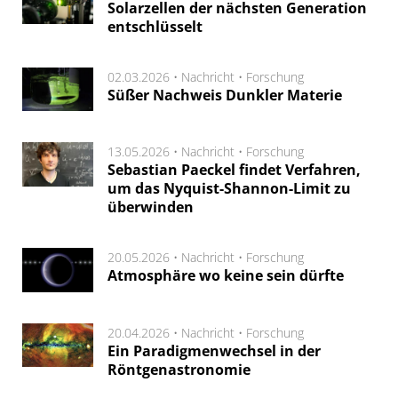
Solarzellen der nächsten Generation
entschlüsselt
02.03.2026 •
Nachricht
•
Forschung
Süßer Nachweis Dunkler Materie
13.05.2026 •
Nachricht
•
Forschung
Sebastian Paeckel findet Verfahren,
um das Nyquist-Shannon-Limit zu
überwinden
20.05.2026 •
Nachricht
•
Forschung
Atmosphäre wo keine sein dürfte
20.04.2026 •
Nachricht
•
Forschung
Ein Paradigmenwechsel in der
Röntgenastronomie