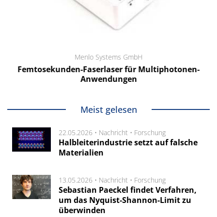
Menlo Systems GmbH
Femtosekunden-Faserlaser für Multiphotonen-
Anwendungen
Meist gelesen
22.05.2026 •
Nachricht
•
Forschung
Halbleiterindustrie setzt auf falsche
Materialien
13.05.2026 •
Nachricht
•
Forschung
Sebastian Paeckel findet Verfahren,
um das Nyquist-Shannon-Limit zu
überwinden