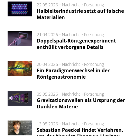
22.05.2026 •
Nachricht
•
Forschung
Halbleiterindustrie setzt auf falsche
Materialien
21.04.2026 •
Nachricht
•
Forschung
Doppelspalt-Röntgenexperiment
enthüllt verborgene Details
20.04.2026 •
Nachricht
•
Forschung
Ein Paradigmenwechsel in der
Röntgenastronomie
05.05.2026 •
Nachricht
•
Forschung
Gravitationswellen als Ursprung der
Dunklen Materie
13.05.2026 •
Nachricht
•
Forschung
Sebastian Paeckel findet Verfahren,