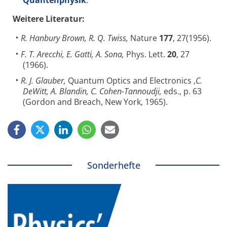
Quantenphysik
.
Weitere Literatur:
R. Hanbury Brown, R. Q. Twiss,
Nature
177
, 27(1956).
F. T. Arecchi, E. Gatti, A. Sona,
Phys. Lett.
20
, 27
(1966).
R. J. Glauber,
Quantum Optics and Electronics ,
C.
DeWitt, A. Blandin, C. Cohen-Tannoudji,
eds., p. 63
(Gordon and Breach, New York, 1965).
Sonderhefte