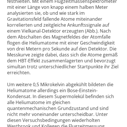
festhielten. Mit einem Flugzeitmassenspektrometer
mit einer Länge von knapp einem halben Meter
analysierten sie, ob und wie stark im
Gravitationsfeld fallende Atome miteinander
korrelierten und zeitgleiche Ankunftssignale auf
einem Vielkanal-Detektor erzeugten (Abb.). Nach
dem Abschalten des Magnetfeldes der Atomfalle
flogen die Heliumatome mit einer Geschwindigkeit
von drei Metern pro Sekunde auf den Detektor. Die
Messkurve zeigte dabei, dass sich die Atome gemäß
dem HBT-Effekt zusammenlagerten und bevorzugt
simultan trotz unterschiedlicher Startpunkte ihr Ziel
erreichten.
Um weitere 0,5 Mikrokelvin abgekühlt bildeten die
Heliumatome allerdings ein Bose-Einstein-
Kondensat. In diesem Supermolekül befinden sich
alle Heliumatome im gleichen
quantenmechanischen Grundzustand und sind
nicht mehr voneinander unterscheidbar. Unter
diesen Versuchsbedingungen wiederholten
Westbrook und Kollegen die Flugzeitmessung.