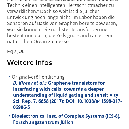
Technik einen intel­ligenten Herzschritt­macher zu
verwirk­lichen.“ Doch so weit ist die Jülicher
Entwicklung noch lange nicht. Im Labor haben die
Sensoren auf Basis von Graphen bereits bewiesen,
was sie können. Die nächste Heraus­forderung
besteht nun darin, die Zell­signale auch an einem
natür­lichen Organ zu messen.
FZJ / JOL
Weitere Infos
Originalveröffentlichung
D. Kireev et al.:
Graphene transistors for
interfacing with cells: towards a deeper
understanding of liquid gating and sensitivity,
Sci. Rep.
7
, 6658 (2017); DOI: 10.1038/s41598-017-
06906-5
Bioelectronics, Inst. of Complex Systems (ICS-8),
Forschungszentrum Jülich