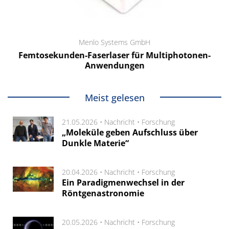
Menlo Systems GmbH
Femtosekunden-Faserlaser für Multiphotonen-
Anwendungen
Meist gelesen
21.05.2026 •
Nachricht
•
Forschung
„Moleküle geben Aufschluss über
Dunkle Materie“
20.04.2026 •
Nachricht
•
Forschung
Ein Paradigmenwechsel in der
Röntgenastronomie
20.05.2026 •
Nachricht
•
Forschung