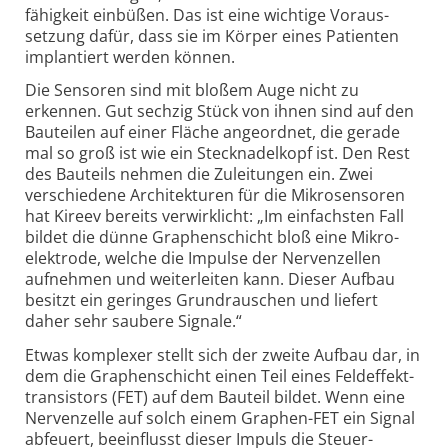
fähigkeit einbüßen. Das ist eine wichtige Voraus­
setzung dafür, dass sie im Körper eines Patienten
implan­tiert werden können.
Die Sensoren sind mit bloßem Auge nicht zu
erkennen. Gut sechzig Stück von ihnen sind auf den
Bauteilen auf einer Fläche angeordnet, die gerade
mal so groß ist wie ein Steck­nadelkopf ist. Den Rest
des Bauteils nehmen die Zulei­tungen ein. Zwei
verschiedene Archi­tekturen für die Mikro­sensoren
hat Kireev bereits verwirk­licht: „Im ein­fachsten Fall
bildet die dünne Graphen­schicht bloß eine Mikro­
elektrode, welche die Impulse der Nerven­zellen
aufnehmen und weiter­leiten kann. Dieser Aufbau
besitzt ein geringes Grund­rauschen und liefert
daher sehr saubere Signale.“
Etwas komplexer stellt sich der zweite Aufbau dar, in
dem die Graphen­schicht einen Teil eines Feldeffekt­
transistors (FET) auf dem Bauteil bildet. Wenn eine
Nerven­zelle auf solch einem Graphen-FET ein Signal
abfeuert, beeinflusst dieser Impuls die Steuer­