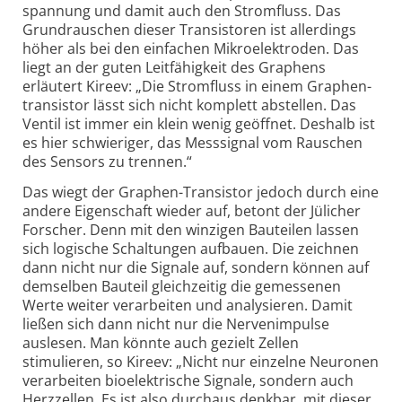
spannung und damit auch den Stromfluss. Das
Grund­rauschen dieser Transis­toren ist aller­dings
höher als bei den einfachen Mikro­elektroden. Das
liegt an der guten Leit­fähigkeit des Graphens
erläutert Kireev: „Die Stromfluss in einem Graphen­
transistor lässt sich nicht komplett abstellen. Das
Ventil ist immer ein klein wenig geöffnet. Deshalb ist
es hier schwieriger, das Mess­signal vom Rauschen
des Sensors zu trennen.“
Das wiegt der Graphen-Transistor jedoch durch eine
andere Eigen­schaft wieder auf, betont der Jülicher
Forscher. Denn mit den winzigen Bauteilen lassen
sich logische Schaltungen aufbauen. Die zeichnen
dann nicht nur die Signale auf, sondern können auf
demselben Bauteil gleich­zeitig die gemessenen
Werte weiter verar­beiten und ana­lysieren. Damit
ließen sich dann nicht nur die Nerven­impulse
auslesen. Man könnte auch gezielt Zellen
stimulieren, so Kireev: „Nicht nur einzelne Neuronen
verarbeiten bioelek­trische Signale, sondern auch
Herz­zellen. Es ist also durchaus denkbar, mit dieser