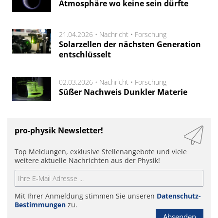
Atmosphäre wo keine sein dürfte
21.04.2026 •
Nachricht
•
Forschung
Solarzellen der nächsten Generation
entschlüsselt
02.03.2026 •
Nachricht
•
Forschung
Süßer Nachweis Dunkler Materie
pro-physik Newsletter!
Top Meldungen, exklusive Stellenangebote und viele
weitere aktuelle Nachrichten aus der Physik!
Mit Ihrer Anmeldung stimmen Sie unseren
Datenschutz-
Bestimmungen
zu.
Absenden