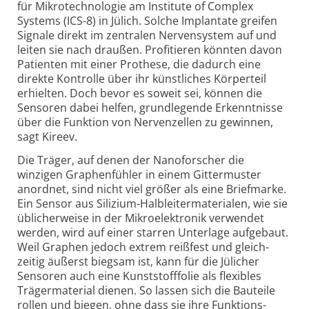
für Mikro­technologie am Institute of Complex
Systems (ICS-8) in Jülich. Solche Implantate greifen
Signale direkt im zentralen Nerven­system auf und
leiten sie nach draußen. Profitieren könnten davon
Patienten mit einer Prothese, die dadurch eine
direkte Kontrolle über ihr künst­liches Körper­teil
erhielten. Doch bevor es soweit sei, können die
Sensoren dabei helfen, grund­legende Erkennt­nisse
über die Funktion von Nerven­zellen zu gewinnen,
sagt Kireev.
Die Träger, auf denen der Nano­forscher die
winzigen Graphen­fühler in einem Gitter­muster
anordnet, sind nicht viel größer als eine Briefmarke.
Ein Sensor aus Silizium-Halbleiter­materialen, wie sie
üblicher­weise in der Mikro­elektronik verwendet
werden, wird auf einer starren Unterlage aufgebaut.
Weil Graphen jedoch extrem reißfest und gleich­
zeitig äußerst biegsam ist, kann für die Jülicher
Sensoren auch eine Kunststoff­folie als flexibles
Träger­material dienen. So lassen sich die Bauteile
rollen und biegen, ohne dass sie ihre Funktions­