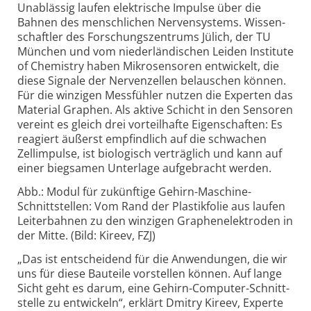
Unablässig laufen elek­trische Impulse über die
Bahnen des mensch­lichen Nerven­systems. Wissen­
schaftler des Forschungs­zentrums Jülich, der TU
München und vom nieder­ländischen Leiden Institute
of Chemistry haben Mikro­sensoren entwickelt, die
diese Signale der Nerven­zellen belauschen können.
Für die winzigen Mess­fühler nutzen die Experten das
Material Graphen. Als aktive Schicht in den Sensoren
vereint es gleich drei vorteil­hafte Eigen­schaften: Es
reagiert äußerst empfind­lich auf die schwachen
Zellimpulse, ist biologisch verträglich und kann auf
einer biegsamen Unter­lage aufgebracht werden.
Abb.: Modul für zukünftige Gehirn-Maschine-
Schnittstellen: Vom Rand der Plastikfolie aus laufen
Leiterbahnen zu den winzigen Graphenelektroden in
der Mitte. (Bild: Kireev, FZJ)
„Das ist entscheidend für die Anwen­dungen, die wir
uns für diese Bauteile vorstellen können. Auf lange
Sicht geht es darum, eine Gehirn-Computer-Schnitt­
stelle zu entwickeln“, erklärt Dmitry Kireev, Experte