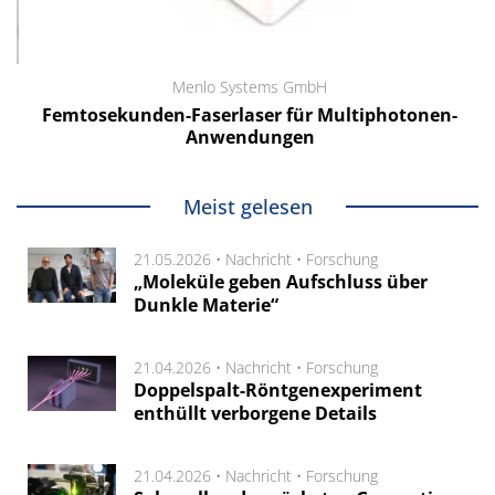
Menlo Systems GmbH
Femtosekunden-Faserlaser für Multiphotonen-
Anwendungen
Meist gelesen
21.05.2026 •
Nachricht
•
Forschung
„Moleküle geben Aufschluss über
Dunkle Materie“
21.04.2026 •
Nachricht
•
Forschung
Doppelspalt-Röntgenexperiment
enthüllt verborgene Details
21.04.2026 •
Nachricht
•
Forschung