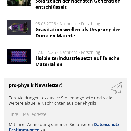
Solarzellen der nächsten Generation
entschlüsselt
05.05.2026 •
Nachricht
•
Forschung
Gravitationswellen als Ursprung der
Dunklen Materie
22.05.2026 •
Nachricht
•
Forschung
Halbleiterindustrie setzt auf falsche
Materialien
pro-physik Newsletter!
Top Meldungen, exklusive Stellenangebote und viele
weitere aktuelle Nachrichten aus der Physik!
Mit Ihrer Anmeldung stimmen Sie unseren
Datenschutz-
Bestimmungen
zu.