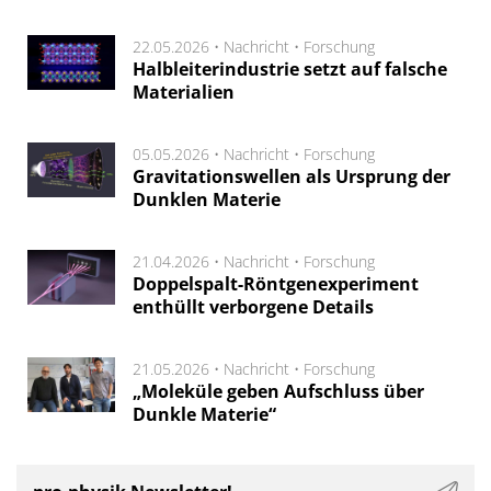
22.05.2026 •
Nachricht
•
Forschung
Halbleiterindustrie setzt auf falsche
Materialien
05.05.2026 •
Nachricht
•
Forschung
Gravitationswellen als Ursprung der
Dunklen Materie
21.04.2026 •
Nachricht
•
Forschung
Doppelspalt-Röntgenexperiment
enthüllt verborgene Details
21.05.2026 •
Nachricht
•
Forschung
„Moleküle geben Aufschluss über
Dunkle Materie“