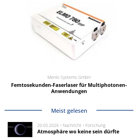
Menlo Systems GmbH
Femtosekunden-Faserlaser für Multiphotonen-
Anwendungen
Meist gelesen
20.05.2026 •
Nachricht
•
Forschung
Atmosphäre wo keine sein dürfte