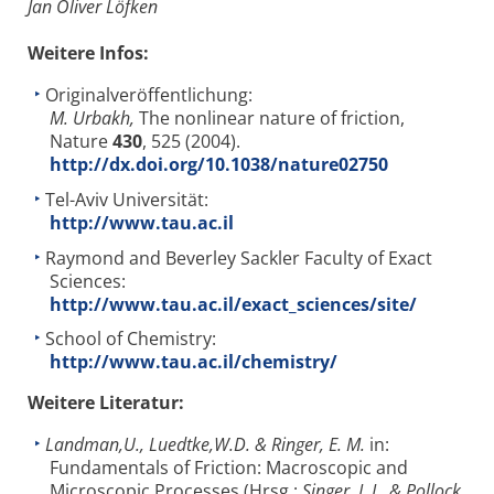
Jan Oliver Löfken
Weitere Infos:
Originalveröffentlichung:
M. Urbakh,
The nonlinear nature of friction,
Nature
430
, 525 (2004).
http://dx.doi.org/10.1038/nature02750
Tel-Aviv Universität:
http://www.tau.ac.il
Raymond and Beverley Sackler Faculty of Exact
Sciences:
http://www.tau.ac.il/exact_sciences/site/
School of Chemistry:
http://www.tau.ac.il/chemistry/
Weitere Literatur:
Landman,U., Luedtke,W.D. & Ringer, E. M.
in:
Fundamentals of Friction: Macroscopic and
Microscopic Processes (Hrsg.:
Singer, I. L. & Pollock,