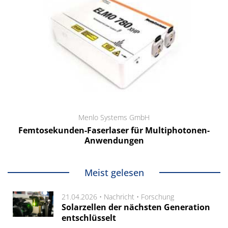
Menlo Systems GmbH
Femtosekunden-Faserlaser für Multiphotonen-
Anwendungen
Meist gelesen
21.04.2026 •
Nachricht
•
Forschung
Solarzellen der nächsten Generation
entschlüsselt