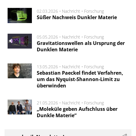
02.03.2026 •
Nachricht
•
Forschung
Süßer Nachweis Dunkler Materie
05.05.2026 •
Nachricht
•
Forschung
Gravitationswellen als Ursprung der
Dunklen Materie
13.05.2026 •
Nachricht
•
Forschung
Sebastian Paeckel findet Verfahren,
um das Nyquist-Shannon-Limit zu
überwinden
21.05.2026 •
Nachricht
•
Forschung
„Moleküle geben Aufschluss über
Dunkle Materie“