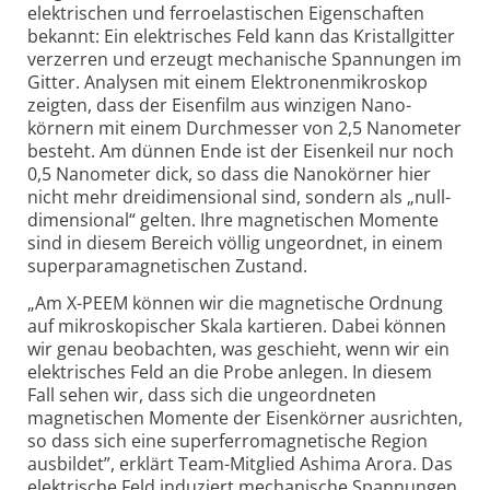
elektrischen und ferro­elastischen Eigenschaften
bekannt: Ein elektrisches Feld kann das Kristall­gitter
verzerren und erzeugt mechanische Spannungen im
Gitter. Analysen mit einem Elektrone­nmikroskop
zeigten, dass der Eisen­film aus winzigen Nano­
körnern mit einem Durchmesser von 2,5 Nanometer
besteht. Am dünnen Ende ist der Eisenkeil nur noch
0,5 Nanometer dick, so dass die Nano­körner hier
nicht mehr dreidimensional sind, sondern als „null­
dimensional“ gelten. Ihre magnetischen Momente
sind in diesem Bereich völlig ungeordnet, in einem
super­para­magnetischen Zustand.
„Am X-PEEM können wir die magnetische Ordnung
auf mikroskopischer Skala kartieren. Dabei können
wir genau beobachten, was geschieht, wenn wir ein
elektrisches Feld an die Probe anlegen. In diesem
Fall sehen wir, dass sich die ungeordneten
magnetischen Momente der Eisenkörner ausrichten,
so dass sich eine super­ferro­magnetische Region
ausbildet”, erklärt Team-Mitglied Ashima Arora. Das
elektrische Feld induziert mechanische Spannungen