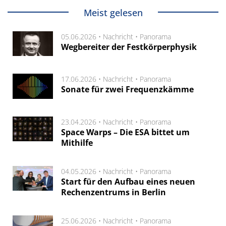
Meist gelesen
05.06.2026 •
Nachricht
•
Panorama
Wegbereiter der Festkörperphysik
17.06.2026 •
Nachricht
•
Panorama
Sonate für zwei Frequenzkämme
23.04.2026 •
Nachricht
•
Panorama
Space Warps – Die ESA bittet um
Mithilfe
04.05.2026 •
Nachricht
•
Panorama
Start für den Aufbau eines neuen
Rechenzentrums in Berlin
25.06.2026 •
Nachricht
•
Panorama