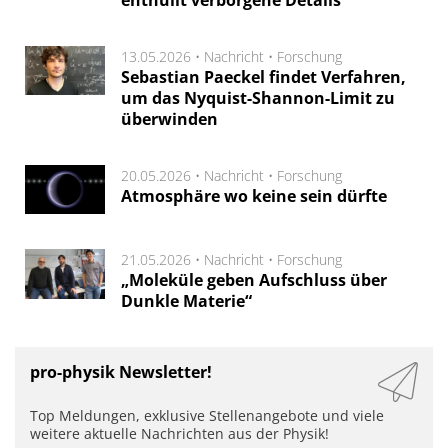
13.05.2026 •
Nachricht
•
Forschung
Sebastian Paeckel findet Verfahren,
um das Nyquist-Shannon-Limit zu
überwinden
20.05.2026 •
Nachricht
•
Forschung
Atmosphäre wo keine sein dürfte
21.05.2026 •
Nachricht
•
Forschung
„Moleküle geben Aufschluss über
Dunkle Materie“
pro-physik Newsletter!
Top Meldungen, exklusive Stellenangebote und viele
weitere aktuelle Nachrichten aus der Physik!