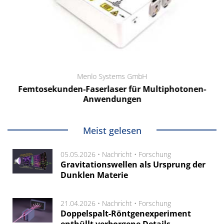
Menlo Systems GmbH
Femtosekunden-Faserlaser für Multiphotonen-
Anwendungen
Meist gelesen
05.05.2026 •
Nachricht
•
Forschung
Gravitationswellen als Ursprung der
Dunklen Materie
21.04.2026 •
Nachricht
•
Forschung
Doppelspalt-Röntgenexperiment
enthüllt verborgene Details