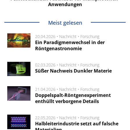
Anwendungen
Meist gelesen
20.04.2026 •
Nachricht
•
Forschung
Ein Paradigmenwechsel in der
Röntgenastronomie
02.03.2026 •
Nachricht
•
Forschung
Süßer Nachweis Dunkler Materie
21.04.2026 •
Nachricht
•
Forschung
Doppelspalt-Röntgenexperiment
enthüllt verborgene Details
22.05.2026 •
Nachricht
•
Forschung
Halbleiterindustrie setzt auf falsche
Materialien