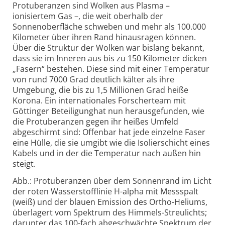
Protuberanzen sind Wolken aus Plasma –
ionisiertem Gas –, die weit oberhalb der
Sonnenoberfläche schweben und mehr als 100.000
Kilometer über ihren Rand hinausragen können.
Über die Struktur der Wolken war bislang bekannt,
dass sie im Inneren aus bis zu 150 Kilometer dicken
„Fasern“ bestehen. Diese sind mit einer Temperatur
von rund 7000 Grad deutlich kälter als ihre
Umgebung, die bis zu 1,5 Millionen Grad heiße
Korona. Ein internationales Forscherteam mit
Göttinger Beteiligunghat nun herausgefunden, wie
die Protuberanzen gegen ihr heißes Umfeld
abgeschirmt sind: Offenbar hat jede einzelne Faser
eine Hülle, die sie umgibt wie die Isolierschicht eines
Kabels und in der die Temperatur nach außen hin
steigt.
Abb.: Protuberanzen über dem Sonnenrand im Licht
der roten Wasserstofflinie H-alpha mit Messspalt
(weiß) und der blauen Emission des Ortho-Heliums,
überlagert vom Spektrum des Himmels-Streulichts;
darunter das 100-fach abgeschwächte Spektrum der