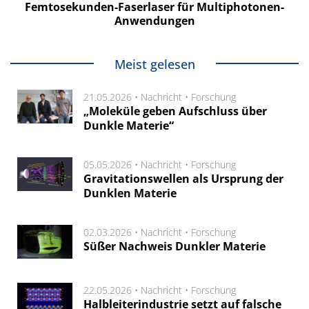
Femtosekunden-Faserlaser für Multiphotonen-
Anwendungen
Meist gelesen
21.05.2026 •
Nachricht
•
Forschung
„Moleküle geben Aufschluss über
Dunkle Materie“
05.05.2026 •
Nachricht
•
Forschung
Gravitationswellen als Ursprung der
Dunklen Materie
02.03.2026 •
Nachricht
•
Forschung
Süßer Nachweis Dunkler Materie
22.05.2026 •
Nachricht
•
Forschung
Halbleiterindustrie setzt auf falsche