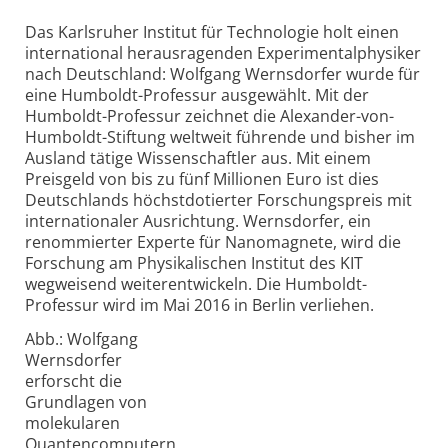
Das Karlsruher Institut für Technologie holt einen
inter­national heraus­ragenden Experimental­physiker
nach Deutsch­land: Wolfgang Wernsdorfer wurde für
eine Humboldt-Professur ausgewählt. Mit der
Humboldt-Professur zeichnet die Alexander-von-
Humboldt-Stiftung weltweit führende und bisher im
Ausland tätige Wissen­schaftler aus. Mit einem
Preisgeld von bis zu fünf Millionen Euro ist dies
Deutschlands höchst­dotierter Forschungs­preis mit
inter­nationaler Ausrichtung. Wernsdorfer, ein
renommierter Experte für Nanomagnete, wird die
Forschung am Physika­lischen Institut des KIT
wegweisend weiter­entwickeln. Die Humboldt-
Professur wird im Mai 2016 in Berlin verliehen.
Abb.: Wolfgang
Wernsdorfer
erforscht die
Grundlagen von
molekularen
Quantencomputern