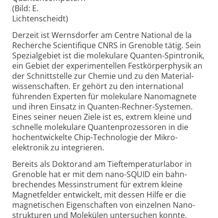
(Bild: E.
Lichtenscheidt)
Derzeit ist Wernsdorfer am Centre National de la
Recherche Scientifique CNRS in Grenoble tätig. Sein
Spezial­gebiet ist die molekulare Quanten-Spintronik,
ein Gebiet der experimen­tellen Festkörper­physik an
der Schnittstelle zur Chemie und zu den Material­
wissenschaften. Er gehört zu den international
führenden Experten für molekulare Nano­magnete
und ihren Einsatz in Quanten-Rechner-Systemen.
Eines seiner neuen Ziele ist es, extrem kleine und
schnelle molekulare Quanten­prozessoren in die
hoch­entwickelte Chip-Technologie der Mikro­
elektronik zu integrieren.
Bereits als Doktorand am Tief­temperatur­labor in
Grenoble hat er mit dem nano-SQUID ein bahn­
brechendes Mess­instrument für extrem kleine
Magnet­felder entwickelt, mit dessen Hilfe er die
magnetischen Eigen­schaften von einzelnen Nano­
strukturen und Molekülen unter­suchen konnte.