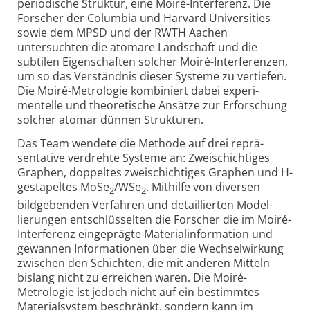
periodische Struktur, eine Moiré-Inter­ferenz. Die
Forscher der Columbia und Harvard Universities
sowie dem MPSD und der RWTH Aachen
untersuchten die atomare Landschaft und die
subtilen Eigen­schaften solcher Moiré-Inter­ferenzen,
um so das Verständnis dieser Systeme zu vertiefen.
Die Moiré-Metro­logie kombiniert dabei experi­
mentelle und theoretische Ansätze zur Erforschung
solcher atomar dünnen Strukturen.
Das Team wendete die Methode auf drei reprä­
sentative verdrehte Systeme an: Zwei­schichtiges
Graphen, doppeltes zweischichtiges Graphen und H-
gestapeltes MoSe
/WSe
. Mithilfe von diversen
2
2
bildgebenden Verfahren und detaillierten Model­
lierungen ent­schlüsselten die Forscher die im Moiré-
Interferenz eingeprägte Material­information und
gewannen Informationen über die Wechselwirkung
zwischen den Schichten, die mit anderen Mitteln
bislang nicht zu erreichen waren. Die Moiré-
Metrologie ist jedoch nicht auf ein bestimmtes
Material­system beschränkt, sondern kann im