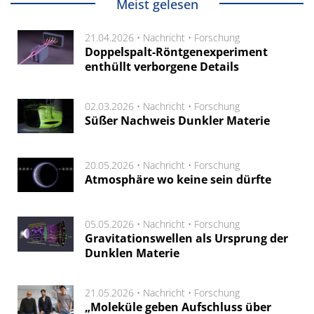
Meist gelesen
21.04.2026 •
Nachricht
•
Forschung
Doppelspalt-Röntgenexperiment
enthüllt verborgene Details
02.03.2026 •
Nachricht
•
Forschung
Süßer Nachweis Dunkler Materie
20.05.2026 •
Nachricht
•
Forschung
Atmosphäre wo keine sein dürfte
05.05.2026 •
Nachricht
•
Forschung
Gravitationswellen als Ursprung der
Dunklen Materie
21.05.2026 •
Nachricht
•
Forschung
„Moleküle geben Aufschluss über