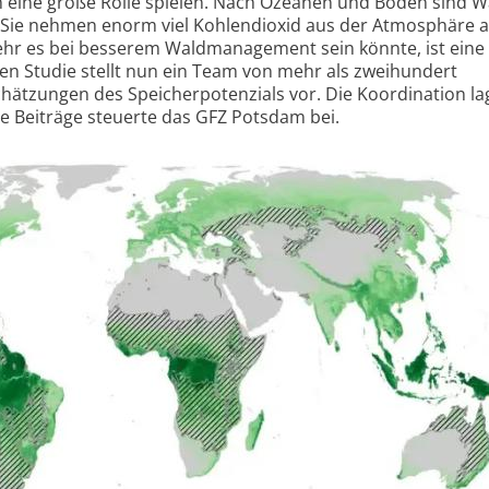
 eine große Rolle spielen. Nach Ozeanen und Böden sind W
 Sie nehmen enorm viel Kohlendioxid aus der Atmosphäre a
 mehr es bei besserem Waldmanagement sein könnte, ist eine
llen Studie stellt nun ein Team von mehr als zweihundert
ätzungen des Speicher­potenzials vor. Die Koordination lag
e Beiträge steuerte das GFZ Potsdam bei.