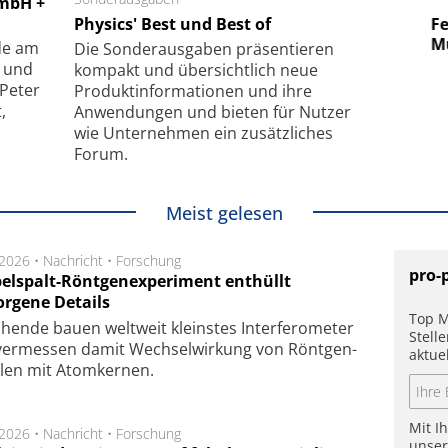
GmbH +
uper-
Physics' Best und Best of
Elektronenmikroskopie auf
Fem
hanismus
kleinstem Raum
Mu
de am
Die Sonder­ausgaben präsentieren
- und
kompakt und übersichtlich neue
 Peter
Produkt­informationen und ihre
,
Anwendungen und bieten für Nutzer
wie Unternehmen ein zusätzliches
Forum.
Meist gelesen
.2026 •
Nachricht
•
Forschung
pro-
elspalt-Röntgenexperiment enthüllt
orgene Details
Top M
hen­de bau­en welt­weit kleins­tes In­ter­fe­ro­me­ter
Stell
er­mes­sen da­mit Wech­sel­wir­kung von Rönt­gen­
aktue
­len mit Atom­ker­nen.
Mit I
.2026 •
Nachricht
•
Forschung
unse