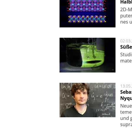
Halbl
2D-Ma
pu­te
nes u
02.03
Süße
Studi
ma­te
13.05
Seba
Nyqu
Neue 
te­me
und g
supra­