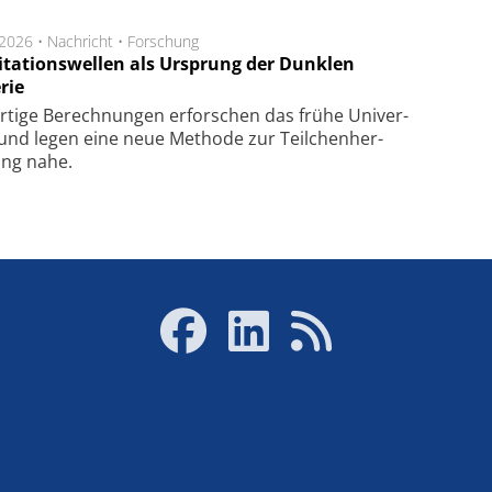
.2026 •
Nachricht
•
Forschung
itationswellen als Ursprung der Dunklen
rie
rtige Be­rech­nung­en er­for­schen das frü­he Uni­ver­
nd legen eine neue Me­tho­de zur Teil­chen­her­
lung nahe.