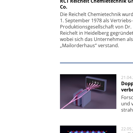
RCT Reichelt Chemietechnik 
Co.
Faserkoppler mit S
Feinfokussierungsmec
Die Reichelt Chemietechnik wur
1. September 1978 als Vertriebs
Produktionsgesellschaft von Dr.
Reichelt in Heidelberg gegründet
wobei sich das Unternehmen als
„Mailorderhaus“ verstand.
21.04
Dopp
verb
For­sc
und v
strah
22.05