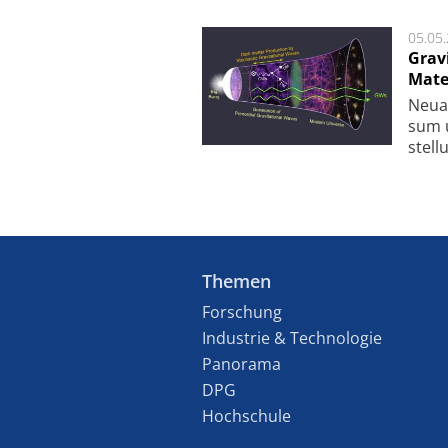
05.05
Grav
Mate
Neu­a
sum u
stel­
Themen
Forschung
Industrie & Technologie
Panorama
DPG
Hochschule