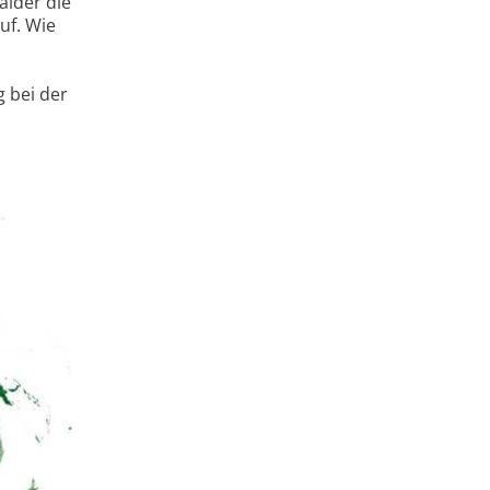
älder die
uf. Wie
 bei der