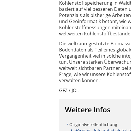
Kohlenstoff­speicherung in Wal
basiert auf viel besseren Daten 
Potenzials als bisherige Arbeite
und Geoinformatik betont, wie wi
Kohlenstoffmessungen miteinan
weltweiten Kohlenstoffbestände 
Die weltraum­gestützte Biomasse
Bodendaten als Teil eines global
Vergangenheit viel in solche int
tun. Unsere starken Überwachun
weltweit sichtbaren Partner bei 
Frage, wie wir unsere Kohlenstof
verwalten können.“
GFZ / JOL
Weitere Infos
Originalveröffentlichung
L. Mo et al.:
Integrated global a