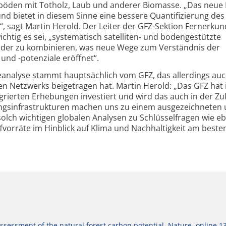
dböden mit Totholz, Laub und anderer Biomasse. „Das neue 
und bietet in diesem Sinne eine bessere Quantifizierung des
n“, sagt Martin Herold. Der Leiter der GFZ-Sektion Fernerku
chtig es sei, „systematisch satelliten- und bodengestützte
der zu kombinieren, was neue Wege zum Verständnis der
und -potenziale eröffnet“.
­analyse stammt hauptsächlich vom GFZ, das allerdings auc
en Netzwerks beigetragen hat. Martin Herold: „Das GFZ hat 
egrierten Erhebungen investiert und wird das auch in der Zu
gs­infrastrukturen machen uns zu einem ausge­zeichneten
solch wichtigen globalen Analysen zu Schlüsselfragen wie e
f­vorräte im Hinblick auf Klima und Nachhaltigkeit am beste
ssessment of the natural forest carbon potential, Nature, online 13