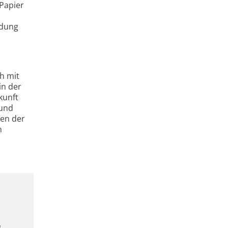
Papier
ndung
h mit
in der
kunft
 und
ben der
n
.