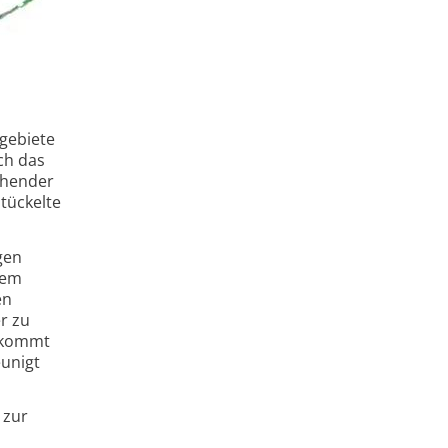
dgebiete
ch das
ehender
stückelte
gen
Dem
en
r zu
u kommt
unigt
 zur