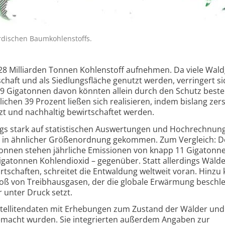
irdischen Baumkohlenstoffs.
328 Milliarden Tonnen Kohlenstoff aufnehmen. Da viele Wal
schaft und als Siedlungsfläche genutzt werden, verringert si
139 Gigatonnen davon könnten allein durch den Schutz best
lichen 39 Prozent ließen sich realisieren, indem bislang zer
t und nachhaltig bewirtschaftet werden.
ings stark auf statistischen Auswertungen und Hochrechnun
en in ähnlicher Größenordnung gekommen. Zum Vergleich: 
tonnen stehen jährliche Emissionen von knapp 11 Gigatonn
gatonnen Kohlendioxid – gegenüber. Statt allerdings Wälde
rtschaften, schreitet die Entwaldung weltweit voran. Hinz
ß von Treibhausgasen, der die globale Erwärmung beschle
 unter Druck setzt.
telliten­daten mit Erhebungen zum Zustand der Wälder und
macht wurden. Sie integrierten außerdem Angaben zur