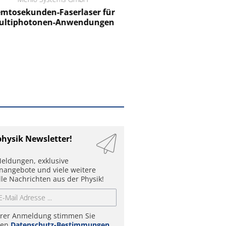
tosekunden-Faserlaser für
Ein Unternehmen für I
ltiphotonen-Anwendungen
physik Newsletter!
eldungen, exklusive
enangebote und viele weitere
lle Nachrichten aus der Physik!
hrer Anmeldung stimmen Sie
ren
Datenschutz-Bestimmungen