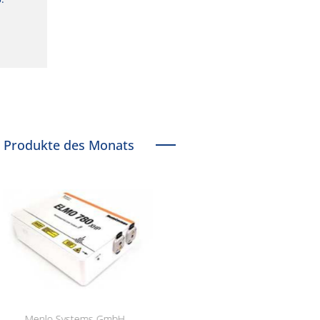
Produkte des Monats
Menlo Systems GmbH
RCT Reichelt Chemietechnik