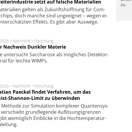
eiterindustrie setzt auf falsche Materialien
zu.
te­ri­a­li­en gel­ten als Zu­kunfts­hoff­nung für Com­
r­chips, doch man­che sind un­ge­eig­net – we­gen ei­
n­ter­schätz­ten Ef­fekts. Es gibt aber Aus­we­ge.
.2026 •
Nachricht
•
Forschung
r Nachweis Dunkler Materie
e unter­sucht Saccha­ro­se als mög­li­ches De­tek­tor­
­rial für leich­te WIMPs.
.2026 •
Nachricht
•
Forschung
stian Paeckel findet Verfahren, um das
ist-Shannon-Limit zu überwinden
Methode zur Simu­la­tion kom­ple­xer Quan­ten­sys­
 ver­schiebt grund­le­gen­de Auf­lösungs­gren­zen
ibt wo­mög­lich Ein­blicke in die Hoch­tempe­ra­tur­
lei­tung.