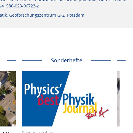
s41586-023-06723-z
tik, Geoforschungszentrum GFZ, Potsdam
Sonderhefte
 GmbH
Sonderausgaben
SmarAct GmbH