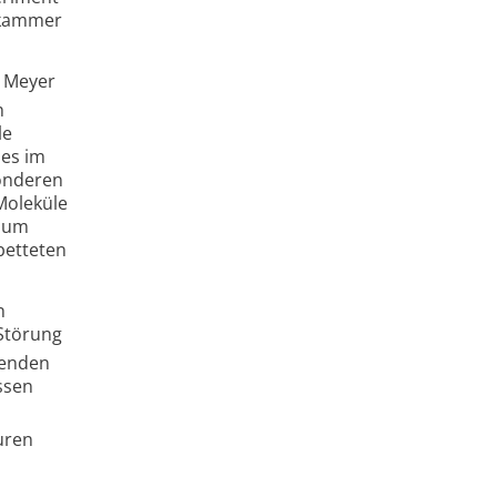
mkammer
p Meyer
h
le
hes im
sonderen
Moleküle
 zum
betteten
n
 Störung
senden
ssen
uren