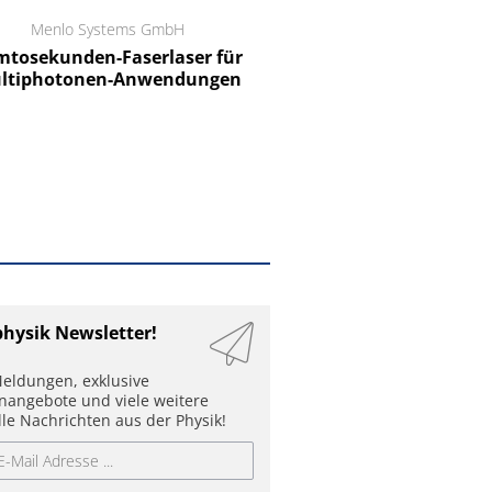
Menlo Systems GmbH
RCT Reichelt Chemietechnik
tosekunden-Faserlaser für
Ein Unternehmen für I
ltiphotonen-Anwendungen
physik Newsletter!
eldungen, exklusive
enangebote und viele weitere
lle Nachrichten aus der Physik!