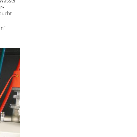
 Wasser
r­
sucht.
on“