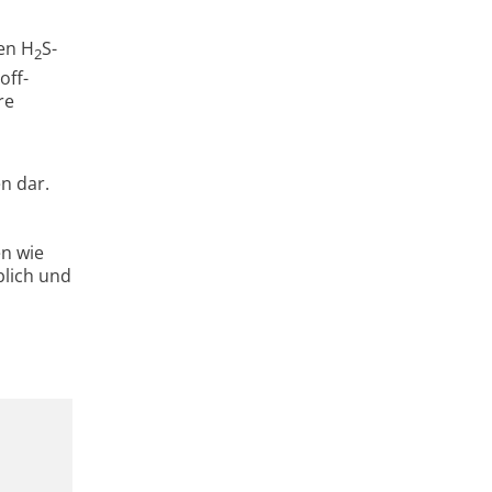
hen H
S-
2
off­
re
n dar.
n wie
blich und