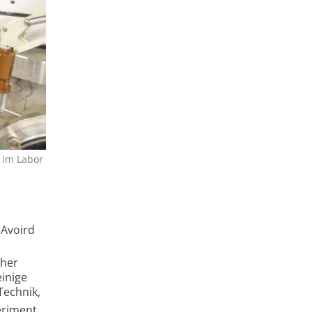
 im Labor
 Avoird
cher
einige
Technik,
eriment