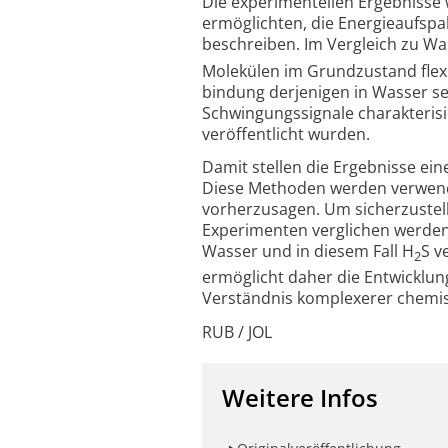
Die experimentellen Ergebnisse
ermöglichten, die Energie­aufsp
beschreiben. Im Vergleich zu Wa
Molekülen im Grundzustand flexib
bindung derjenigen in Wasser s
Schwingungs­signale charakteri
veröffent­licht wurden.
Damit stellen die Ergebnisse e
Diese Methoden werden verwend
vorherzusagen. Um sicher­zustel
Experimenten verglichen werden
Wasser und in diesem Fall H
S v
2
ermöglicht daher die Entwicklu
Verständnis komplexerer chemi
RUB / JOL
Weitere Infos