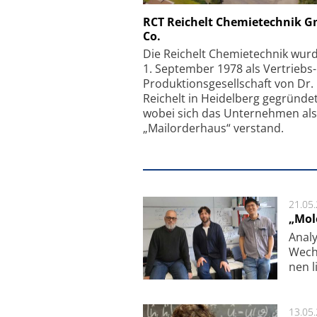
Schäfter + Kirchhoff
RCT Reichelt Chemietechnik 
Co.
Faserkoppler mit S
Feinfokussierungsmec
Die Reichelt Chemietechnik wur
1. September 1978 als Vertriebs
Produktionsgesellschaft von Dr.
Reichelt in Heidelberg gegründet
wobei sich das Unternehmen als
„Mailorderhaus“ verstand.
21.05
„Mol
Analy
Wech­
nen l
13.05