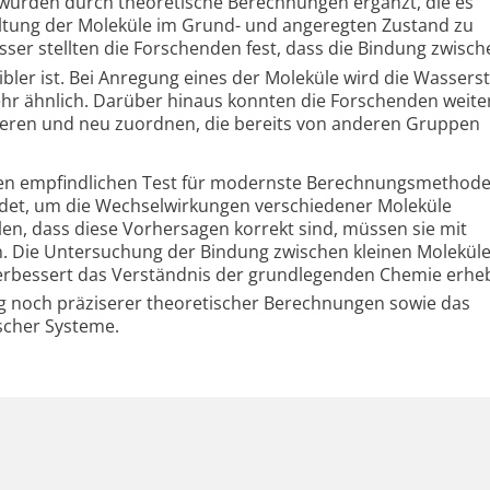
 wurden durch theoretische Berechnungen ergänzt, die es
altung der Moleküle im Grund- und angeregten Zustand zu
sser stellten die Forschenden fest, dass die Bindung zwisc
ler ist. Bei Anregung eines der Moleküle wird die Wasserst
ehr ähnlich. Darüber hinaus konnten die Forschenden weite
sieren und neu zuordnen, die bereits von anderen Gruppen
inen empfindlichen Test für modernste Berechnungsmethode
et, um die Wechsel­wirkungen verschiedener Moleküle
len, dass diese Vorhersagen korrekt sind, müssen sie mit
. Die Untersuchung der Bindung zwischen kleinen Moleküle
erbessert das Verständnis der grundlegenden Chemie erhe
ng noch präziserer theoretischer Berechnungen sowie das
scher Systeme.