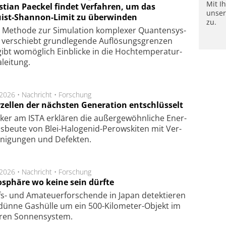
Mit I
stian Paeckel findet Verfahren, um das
unse
ist-Shannon-Limit zu überwinden
zu.
Methode zur Simu­la­tion kom­ple­xer Quan­ten­sys­
 ver­schiebt grund­le­gen­de Auf­lösungs­gren­zen
ibt wo­mög­lich Ein­blicke in die Hoch­tempe­ra­tur­
lei­tung.
.2026 •
Nachricht
•
Forschung
rzellen der nächsten Generation entschlüsselt
ker am ISTA er­klä­ren die außer­ge­wöhn­li­che Ener­
us­beu­te von Blei-Halo­ge­nid-Perows­ki­ten mit Ver­
­ni­gung­en und De­fek­ten.
.2026 •
Nachricht
•
Forschung
sphäre wo keine sein dürfte
s- und Ama­teuer­for­schen­de in Japan de­tek­tie­ren
dün­ne Gas­hül­le um ein 500-Kilo­meter-Objekt im
­ren Son­nen­sys­tem.