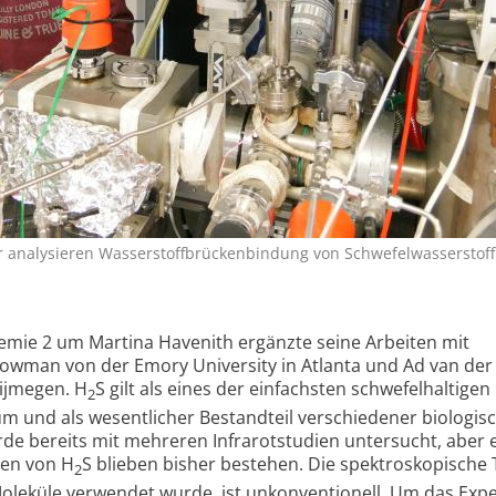
er analysieren Wasserstoffbrückenbindung von Schwefelwasserstoff
emie 2 um Martina Havenith ergänzte seine Arbeiten mit
Bowman von der Emory University in Atlanta und Ad van der
ijmegen. H
S gilt als eines der einfachsten schwefel­haltigen
2
um und als wesentlicher Bestandteil verschiedener biologis
de bereits mit mehreren Infrarot­studien untersucht, aber 
ten von H
S blieben bisher bestehen. Die spektro­skopische 
2
oleküle verwendet wurde, ist unkonventionell. Um das Exp