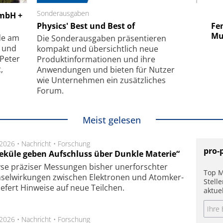
 GmbH
Sonderausgaben
SmarAct GmbH
GmbH +
uper-
Physics' Best und Best of
Elektronenmikroskopie auf
Fem
hanismus
kleinstem Raum
Mu
de am
Die Sonder­ausgaben präsentieren
- und
kompakt und übersichtlich neue
 Peter
Produkt­informationen und ihre
,
Anwendungen und bieten für Nutzer
wie Unternehmen ein zusätzliches
Forum.
Meist gelesen
.2026 •
Nachricht
•
Forschung
pro-
eküle geben Aufschluss über Dunkle Materie“
se prä­zi­ser Mes­sung­en bis­her un­er­for­schter
Top M
sel­wir­kung­en zwi­schen Elek­tro­nen und Atom­ker­
Stell
ie­fert Hin­wei­se auf neue Teil­chen.
aktue
.2026 •
Nachricht
•
Forschung