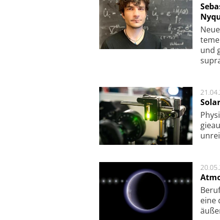
Seba
Nyqu
Neue 
te­me
und g
supra­
21.04
Sola
Physi
gie­a
unrei
20.05
Atmo
Beruf
eine 
äu­ße