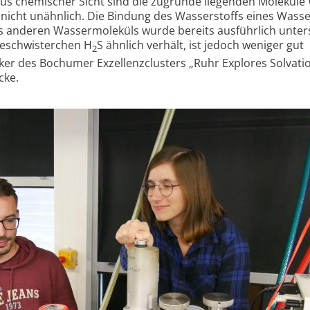
 Aus chemischer Sicht sind die zugrunde liegenden Moleküle
 nicht unähnlich. Die Bindung des Wasserstoffs eines Wasse
s anderen Wasser­moleküls wurde bereits ausführlich unter
Geschwis­terchen H
S ähnlich verhält, ist jedoch weniger gut
2
er des Bochumer Exzellenzclusters „Ruhr Explores Solvati
cke.