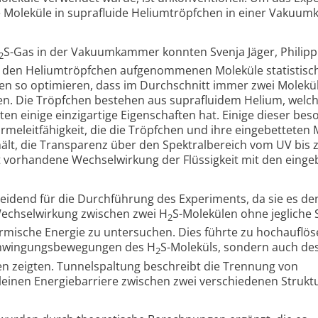
 Moleküle in suprafluide Helium­tröpfchen in einer Vakuu
S-Gas in der Vakuumkammer konnten Svenja Jäger, Philip
2
on den Heliumtröpfchen aufgenommenen Moleküle statistisc
en so optimieren, dass im Durchschnitt immer zwei Molekü
n. Die Tröpfchen bestehen aus suprafluidem Helium, welc
ten einige einzigartige Eigenschaften hat. Einige dieser be
me­leitfähigkeit, die die Tröpfchen und ihre eingebetteten 
lt, die Transparenz über den Spektral­bereich vom UV bis
ht vorhandene Wechsel­wirkung der Flüssigkeit mit den einge
eidend für die Durchführung des Experiments, da sie es de
echselwirkung zwischen zwei H
S-Molekülen ohne jegliche
2
rmische Energie zu untersuchen. Dies führte zu hochauflö
Schwingungs­bewegungen des H
S-Moleküls, sondern auch de
2
n zeigten. Tunnel­spaltung beschreibt die Trennung von
leinen Energie­barriere zwischen zwei verschiedenen Strukt