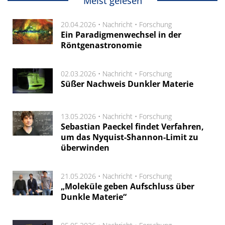
Meist gelesen
20.04.2026 •
Nachricht
•
Forschung
Ein Paradigmenwechsel in der
Röntgenastronomie
02.03.2026 •
Nachricht
•
Forschung
Süßer Nachweis Dunkler Materie
13.05.2026 •
Nachricht
•
Forschung
Sebastian Paeckel findet Verfahren,
um das Nyquist-Shannon-Limit zu
überwinden
21.05.2026 •
Nachricht
•
Forschung
„Moleküle geben Aufschluss über
Dunkle Materie“