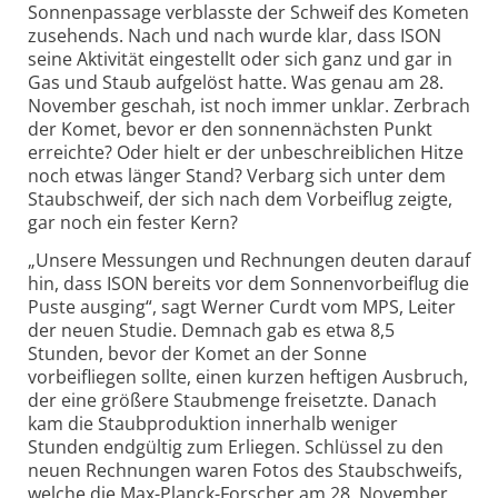
Sonnenpassage verblasste der Schweif des Kometen
zusehends. Nach und nach wurde klar, dass ISON
seine Aktivität eingestellt oder sich ganz und gar in
Gas und Staub aufgelöst hatte. Was genau am 28.
November geschah, ist noch immer unklar. Zerbrach
der Komet, bevor er den sonnennächsten Punkt
erreichte? Oder hielt er der unbeschreiblichen Hitze
noch etwas länger Stand? Verbarg sich unter dem
Staubschweif, der sich nach dem Vorbeiflug zeigte,
gar noch ein fester Kern?
„Unsere Messungen und Rechnungen deuten darauf
hin, dass ISON bereits vor dem Sonnenvorbeiflug die
Puste ausging“, sagt Werner Curdt vom MPS, Leiter
der neuen Studie. Demnach gab es etwa 8,5
Stunden, bevor der Komet an der Sonne
vorbeifliegen sollte, einen kurzen heftigen Ausbruch,
der eine größere Staubmenge freisetzte. Danach
kam die Staubproduktion innerhalb weniger
Stunden endgültig zum Erliegen. Schlüssel zu den
neuen Rechnungen waren Fotos des Staubschweifs,
welche die Max-Planck-Forscher am 28. November