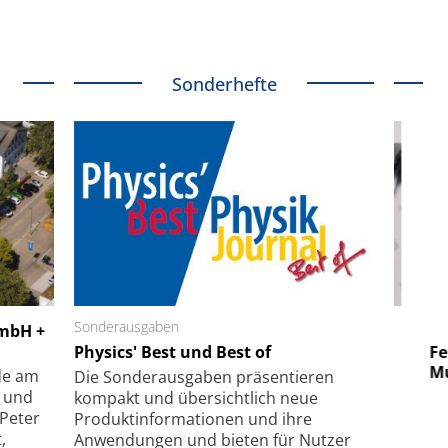
Sonderhefte
 GmbH
Sonderausgaben
SmarAct GmbH
GmbH +
uper-
Physics' Best und Best of
Elektronenmikroskopie auf
Fem
hanismus
kleinstem Raum
Mu
de am
Die Sonder­ausgaben präsentieren
- und
kompakt und übersichtlich neue
 Peter
Produkt­informationen und ihre
,
Anwendungen und bieten für Nutzer