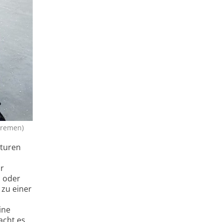
Bremen)
aturen
hr
n oder
 zu einer
ine
acht es