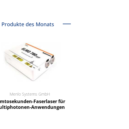
Produkte des Monats
Menlo Systems GmbH
RCT Reichelt Chemietechnik
tosekunden-Faserlaser für
Ein Unternehmen für I
ltiphotonen-Anwendungen