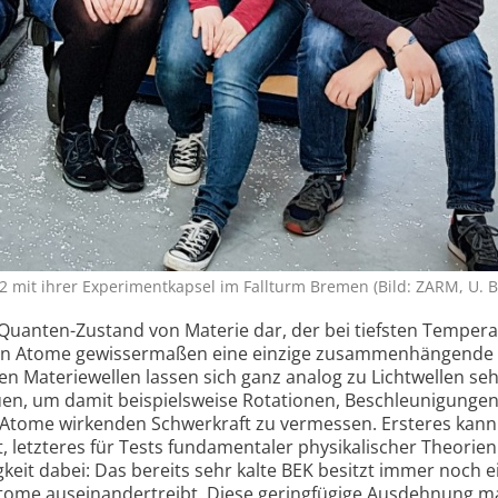
 mit ihrer Experiment­kapsel im Fallturm Bremen (Bild: ZARM, U. 
 Quanten-Zustand von Materie dar, der bei tiefsten Temper
lnen Atome gewissermaßen eine einzige zusammen­hängende
gen Materiewellen lassen sich ganz analog zu Lichtwellen se
uen, um damit beispielsweise Rotationen, Beschleunigunge
 Atome wirkenden Schwerkraft zu vermessen. Ersteres kann
, letzteres für Tests fundamentaler physikalischer Theorien
keit dabei: Das bereits sehr kalte BEK besitzt immer noch e
 Atome auseinandertreibt. Diese geringfügige Ausdehnung m