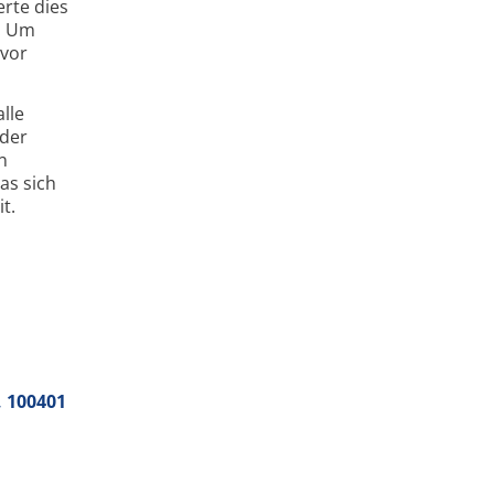
erte dies
t. Um
uvor
lle
 der
n
as sich
t.
, 100401