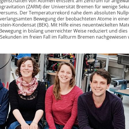
­eigenschaften von Atomen entsteht am Zentrum für angewa
ogravitation (ZARM) der Universität Bremen für wenige Sek
niversums. Der Temperatur­rekord nahe dem absoluten Null
m verlangsamten Bewegung der beobachteten Atome in ein
stein-Kondensat (BEK). Mit Hilfe eines neuentwickelten Mate
 Bewegung in bislang unerreichter Weise reduziert und dies
Sekunden im freien Fall im Fallturm Bremen nachgewiesen