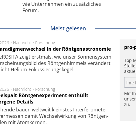
wie Unternehmen ein zusätzliches
Forum.
Meist gelesen
.2026 •
Nachricht
•
Forschung
pro-
Paradigmenwechsel in der Röntgenastronomie
ROSITA zeigt erst­mals, wie unser Son­nen­sys­tem
Top M
r­schei­nungs­bild des Rönt­gen­him­mels ver­än­dert
Stell
ieht Helium-Fokus­sie­rungs­ke­gel.
aktue
.2026 •
Nachricht
•
Forschung
Mit I
elspalt-Röntgenexperiment enthüllt
unse
orgene Details
zu.
hen­de bau­en welt­weit kleins­tes In­ter­fe­ro­me­ter
er­mes­sen da­mit Wech­sel­wir­kung von Rönt­gen­
­len mit Atom­ker­nen.