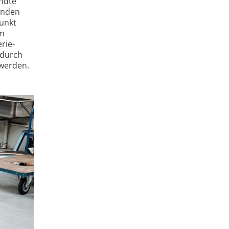
ndte
unden
punkt
em
rie­
 durch
 werden.