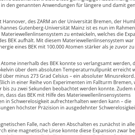
BEK in den genannten Anwendungen für längere und damit ge
ät Hannover, des ZARM an der Universität Bremen, der Hum
 Johannes Gutenberg-Universität Mainz ist es nun im Rahmen
 Materiewellen­linsensystem zu entwickeln, welches die Exp
– des BEK aufhält. Mit diesem Materiewellen­linsensystem war
Energie eines BEK mit 100.000 Atomen stärker als je zuvor zu
 Atome innerhalb des BEK konnte so verlangsamt werden, d
okelvin über dem absoluten Temperaturnullpunkt erreicht 
ad über minus 273 Grad Celsius – ein absoluter Minus­rekord.
lich in einer Reihe von Experimenten im Fallturm Bremen,
r bis zu zwei Sekunden beobachtet werden konnte. Zudem
, dass das BEK mit Hilfe des Materiewellen­linsensystems
en in Schwerelosigkeit aufrechterhalten werden kann – die
ungen höchster Präzision in ausgedehnter Schwerelosigkei
gnetischen Falle, nach deren Abschalten es zunächst in alle
ch eine magnetische Linse konnte diese Expansion zwar ber