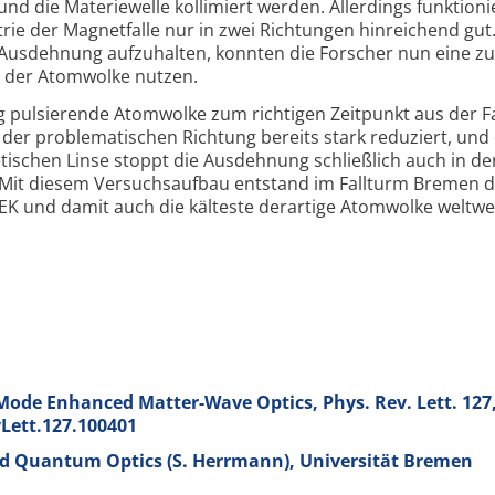
d die Materie­welle kollimiert werden. Allerdings funktioni
ie der Magnetfalle nur in zwei Richtungen hinreichend gu
e Ausdehnung aufzuhalten, konnten die Forscher nun eine z
g der Atomwolke nutzen.
 pulsierende Atomwolke zum richtigen Zeitpunkt aus der Fa
 der problematischen Richtung bereits stark reduziert, und
ischen Linse stoppt die Ausdehnung schließlich auch in de
 Mit diesem Versuchsaufbau entstand im Fallturm Bremen d
K und damit auch die kälteste derartige Atomwolke weltwei
-Mode Enhanced Matter-Wave Optics, Phys. Rev. Lett.
127
vLett.127.100401
nd Quantum Optics (S. Herrmann), Universität Bremen