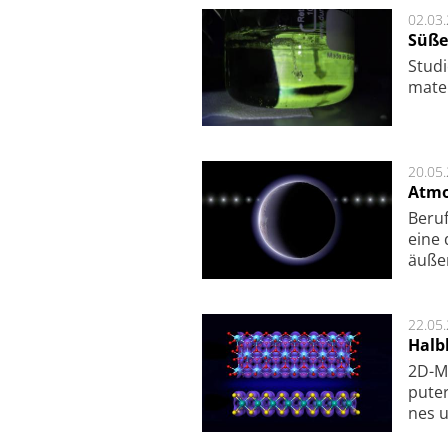
02.03
Süße
Studi
ma­te
20.05
Atmo
Beruf
eine 
äu­ße
22.05
Halbl
2D-Ma
pu­te
nes u