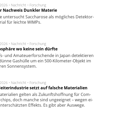
.2026 •
Nachricht
•
Forschung
r Nachweis Dunkler Materie
e unter­sucht Saccha­ro­se als mög­li­ches De­tek­tor­
­rial für leich­te WIMPs.
.2026 •
Nachricht
•
Forschung
sphäre wo keine sein dürfte
s- und Ama­teuer­for­schen­de in Japan de­tek­tie­ren
dün­ne Gas­hül­le um ein 500-Kilo­meter-Objekt im
­ren Son­nen­sys­tem.
.2026 •
Nachricht
•
Forschung
eiterindustrie setzt auf falsche Materialien
te­ri­a­li­en gel­ten als Zu­kunfts­hoff­nung für Com­
r­chips, doch man­che sind un­ge­eig­net – we­gen ei­
n­ter­schätz­ten Ef­fekts. Es gibt aber Aus­we­ge.