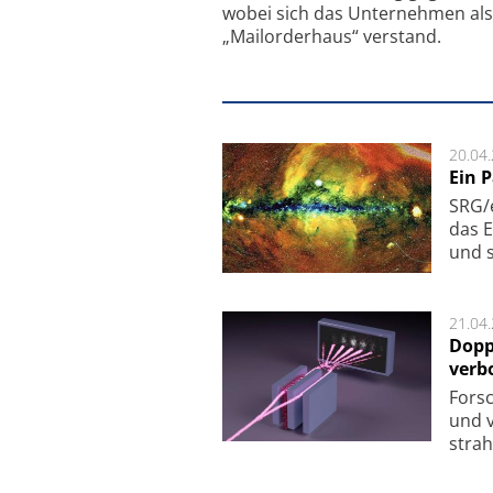
wobei sich das Unternehmen als
„Mailorderhaus“ verstand.
20.04
Ein 
SRG/e
das E
und s
21.04
Dopp
verb
For­sc
und v
strah