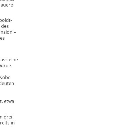
nauere
boldt-
 des
ansion –
 es
ass eine
wurde.
 wobei
 deuten
t, etwa
n drei
eits in