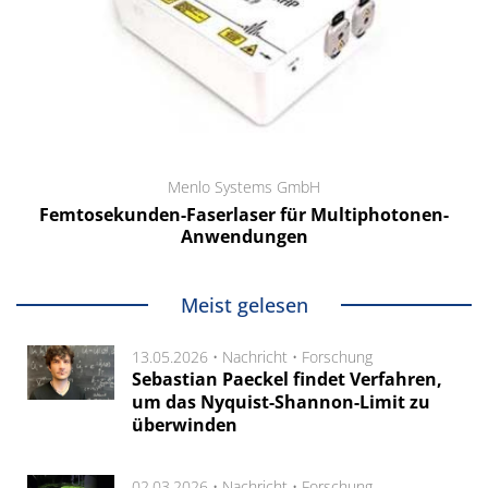
Menlo Systems GmbH
Femtosekunden-Faserlaser für Multiphotonen-
Anwendungen
Meist gelesen
13.05.2026 •
Nachricht
•
Forschung
Sebastian Paeckel findet Verfahren,
um das Nyquist-Shannon-Limit zu
überwinden
02.03.2026 •
Nachricht
•
Forschung