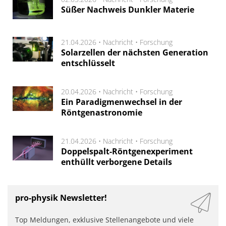
Süßer Nachweis Dunkler Materie
21.04.2026 •
Nachricht
•
Forschung
Solarzellen der nächsten Generation
entschlüsselt
20.04.2026 •
Nachricht
•
Forschung
Ein Paradigmenwechsel in der
Röntgenastronomie
21.04.2026 •
Nachricht
•
Forschung
Doppelspalt-Röntgenexperiment
enthüllt verborgene Details
pro-physik Newsletter!
Top Meldungen, exklusive Stellenangebote und viele