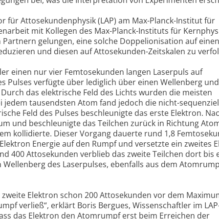
or für Attosekundenphysik (LAP) am Max-Planck-Institut für
rbeit mit Kollegen des Max-Planck-Instituts für Kernphys
n Partnern gelungen, eine solche Doppelionisation auf eine
reduzieren und diesen auf Attosekunden-Zeitskalen zu verfo
ler einen nur vier Femtosekunden langen Laserpuls auf
s Pulses verfügte über lediglich über einen Wellenberg und
 Durch das elektrische Feld des Lichts wurden die meisten
ei jedem tausendsten Atom fand jedoch die nicht-sequenziel
rische Feld des Pulses beschleunigte das erste Elektron. Na
d um und beschleunigte das Teilchen zurück in Richtung At
esem kollidierte. Dieser Vorgang dauerte rund 1,8 Femtosek
 Elektron Energie auf den Rumpf und versetzte ein zweites E
nd 400 Attosekunden verblieb das zweite Teilchen dort bis 
en Wellenberg des Laserpulses, ebenfalls aus dem Atomrump
s zweite Elektron schon 200 Attosekunden vor dem Maximu
pf verließ“, erklärt Boris Bergues, Wissenschaftler im LA
dass das Elektron den Atomrumpf erst beim Erreichen der