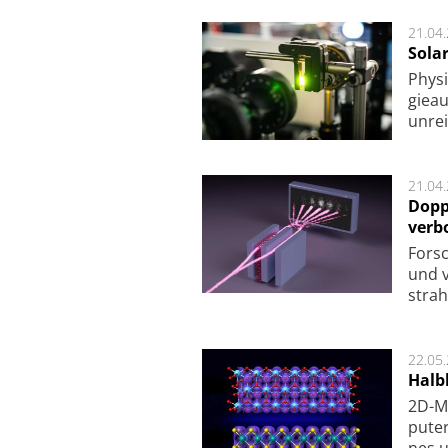
21.04
Sola
Physi
gie­a
unrei
21.04
Dopp
verb
For­sc
und v
strah
22.05
Halbl
2D-Ma
pu­te