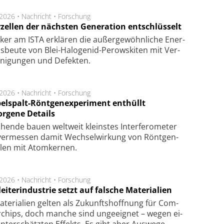
.2026 •
Nachricht
•
Forschung
rzellen der nächsten Generation entschlüsselt
ker am ISTA er­klä­ren die außer­ge­wöhn­li­che Ener­
us­beu­te von Blei-Halo­ge­nid-Perows­ki­ten mit Ver­
­ni­gung­en und De­fek­ten.
.2026 •
Nachricht
•
Forschung
elspalt-Röntgenexperiment enthüllt
orgene Details
hen­de bau­en welt­weit kleins­tes In­ter­fe­ro­me­ter
er­mes­sen da­mit Wech­sel­wir­kung von Rönt­gen­
­len mit Atom­ker­nen.
.2026 •
Nachricht
•
Forschung
eiterindustrie setzt auf falsche Materialien
te­ri­a­li­en gel­ten als Zu­kunfts­hoff­nung für Com­
r­chips, doch man­che sind un­ge­eig­net – we­gen ei­