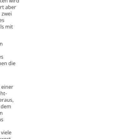
lten wird
rt aber
 zwei
es
ls mit
en
n
es
nen die
 einer
ht-
eraus,
i dem
in
as
viele
hwert.