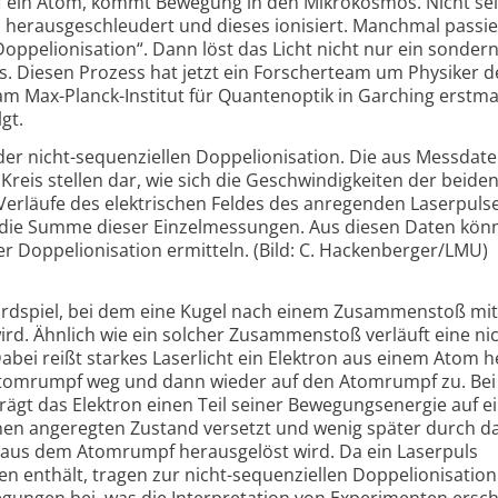
 auf ein Atom, kommt Bewegung in den Mikrokosmos. Nicht se
 herausgeschleudert und dieses ionisiert. Manchmal passie
oppelionisation“. Dann löst das Licht nicht nur ein sondern
. Diesen Prozess hat jetzt ein Forscherteam um Physiker d
m Max-Planck-Institut für Quantenoptik in Garching erstma
gt.
 der nicht-sequenziellen Doppelionisation. Die aus Messdat
reis stellen dar, wie sich die Geschwindigkeiten der beide
 Verläufe des elektrischen Feldes des anregenden Laserpuls
st die Summe dieser Einzelmessungen. Aus diesen Daten kön
r Doppelionisation ermitteln. (Bild: C. Hackenberger/LMU)
lardspiel, bei dem eine Kugel nach einem Zusammenstoß mit
ird. Ähnlich wie ein solcher Zusammenstoß verläuft eine nic
abei reißt starkes Laserlicht ein Elektron aus einem Atom h
Atomrumpf weg und dann wieder auf den Atomrumpf zu. Be
gt das Elektron einen Teil seiner Bewegungsenergie auf e
einen angeregten Zustand versetzt und wenig später durch d
s aus dem Atomrumpf herausgelöst wird. Da ein Laserpuls
len enthält, tragen zur nicht-sequenziellen Doppelionisation 
egungen bei, was die Interpretation von Experimenten ersc