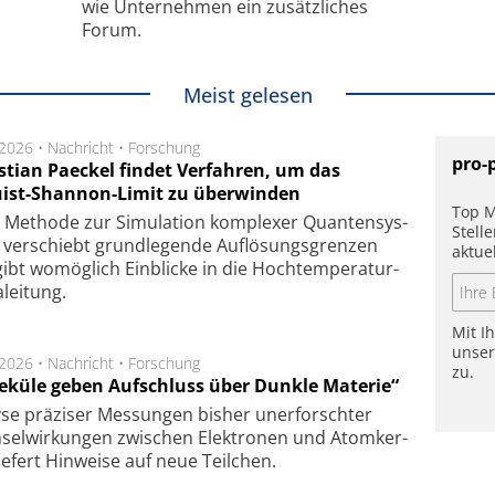
wie Unternehmen ein zusätzliches
Forum.
Meist gelesen
.2026 •
Nachricht
•
Forschung
pro-
stian Paeckel findet Verfahren, um das
ist-Shannon-Limit zu überwinden
Top M
Methode zur Simu­la­tion kom­ple­xer Quan­ten­sys­
Stell
 ver­schiebt grund­le­gen­de Auf­lösungs­gren­zen
aktue
ibt wo­mög­lich Ein­blicke in die Hoch­tempe­ra­tur­
lei­tung.
Mit I
unse
.2026 •
Nachricht
•
Forschung
zu.
eküle geben Aufschluss über Dunkle Materie“
se prä­zi­ser Mes­sung­en bis­her un­er­for­schter
sel­wir­kung­en zwi­schen Elek­tro­nen und Atom­ker­
ie­fert Hin­wei­se auf neue Teil­chen.