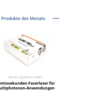
Produkte des Monats
Menlo Systems GmbH
RCT Reichelt Chemietechnik
tosekunden-Faserlaser für
Ein Unternehmen für I
ltiphotonen-Anwendungen