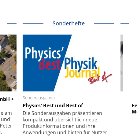
Sonderhefte
 GmbH
Sonderausgaben
SmarAct GmbH
GmbH +
uper-
Physics' Best und Best of
Elektronenmikroskopie auf
Fem
hanismus
kleinstem Raum
Mu
de am
Die Sonder­ausgaben präsentieren
- und
kompakt und übersichtlich neue
 Peter
Produkt­informationen und ihre
,
Anwendungen und bieten für Nutzer