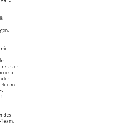
ik
n
lgen.
 ein
le
ch kurzer
omrumpf
unden.
lektron
es
f
m des
P-Team.