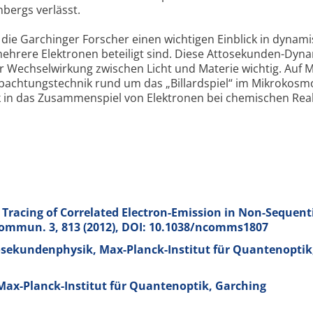
bergs verlässt.
ie Garchinger Forscher einen wichtigen Einblick in dynam
hrere Elektronen beteiligt sind. Diese Attosekunden-Dynam
er Wechselwirkung zwischen Licht und Materie wichtig. Auf 
achtungstechnik rund um das „Billardspiel“ im Mikrokosm
ick in das Zusammenspiel von Elektronen bei chemischen Re
Tracing of Correlated Electron-Emission in Non-Sequent
 Commun.
3
, 813 (2012), DOI: 10.1038/ncomms1807
tosekundenphysik, Max-Planck-Institut für Quantenoptik
Max-Planck-Institut für Quantenoptik, Garching