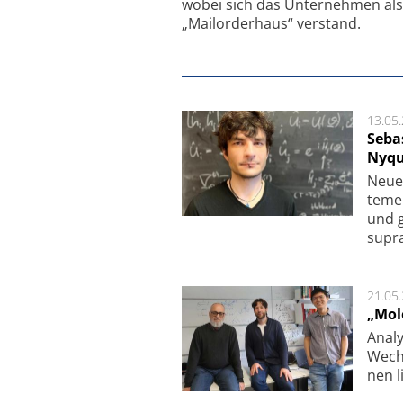
wobei sich das Unternehmen als
„Mailorderhaus“ verstand.
13.05
Seba
Nyqu
Neue 
te­me
und g
supra­
21.05
„Mol
Analy
Wech­
nen l