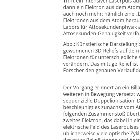
Trifft ein intensiver Laserpuls
dann ein Elektron aus dem Atom
auch noch mehr: nämlich eine „D
Elektronen aus dem Atom heraus
Labors für Attosekundenphysik a
Attosekunden-Genauigkeit verfol
Abb.: Künstlerische Darstellung
gewonnenen 3D-Reliefs auf dem K
Elektronen für unterschiedliche
verändern. Das mittige Relief i
Forscher den genauen Verlauf de
Der Vorgang erinnert an ein Bil
weiteren in Bewegung versetzt w
sequenzielle Doppelionisation. D
beschleunigt es zunächst vom 
folgenden Zusammenstoß überträ
zweites Elektron, das dabei in 
elektrische Feld des Laserpulse
üblicherweise viele optische Zyk
derartige Rekollisionen und Anr