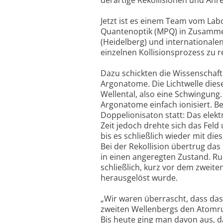
Jetzt ist es einem Team vom Lab
Quantenoptik (MPQ) in Zusammena
(Heidelberg) und internationale
einzelnen Kollisionsprozess zu 
Dazu schickten die Wissenschaft
Argonatome. Die Lichtwelle diese
Wellental, also eine Schwingung.
Argonatome einfach ionisiert. B
Doppelionisaton statt: Das elekt
Zeit jedoch drehte sich das Fel
bis es schließlich wieder mit di
Bei der Rekollision übertrug das
in einen angeregten Zustand. Ru
schließlich, kurz vor dem zweit
herausgelöst wurde.
„Wir waren überrascht, dass da
zweiten Wellenbergs den Atomrum
Bis heute ging man davon aus, 