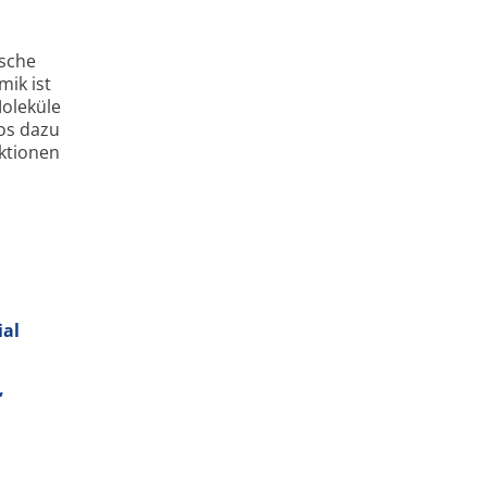
ische
ik ist
Moleküle
os dazu
aktionen
ial
,