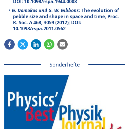
DOI: 10.1098/rspa.1944.0008
G. Domokos and G. W. Gibbons:
The evolution of
pebble size and shape in space and time, Proc.
R. Soc. A
468
, 3059 (2012); DOI:
10.1098/rspa.2011.0562
Sonderhefte