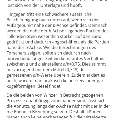
löst sich von der Unterlage und hüpft.
Hingegen tritt eine schwächere zusätzliche
Beschleunigung nach unten auf, wenn sich der
Auflagepunkt nahe der
b
-Achse befindet. Demnach
werden die nahe der
b
-Achse liegenden Partien des
rollenden Stein wesentlich stärker auf den Sand
gedrückt und dadurch abgeschliffen, als die Partien
nahe der
a
-Achse. Wie die Berechnungen des
Forschers zeigen, sollte sich dadurch nach
hinreichend langer Zeit ein konstantes Verhältnis
zwischen
a
und
b
einstellen:
a
/
b
=0,75. Dies stimmt
hervorragend mit dem Mittel (0,748) der
gemessenen
a
/
b
-Werte überein. Zudem erklärt es
auch, warum man praktisch keine kreis- oder gar
kugelförmigen Kiesel findet.
Da die beiden von Winzer in Betracht gezogenen
Prozesse unabhängig voneinander sind, lässt sich
die Abnutzung längs der
c
-Achse nicht mit der in der
a-b
-Ebene in Beziehung setzen. Deshalb können
bisher auch keine Vorhersagen für die Mittelwerte