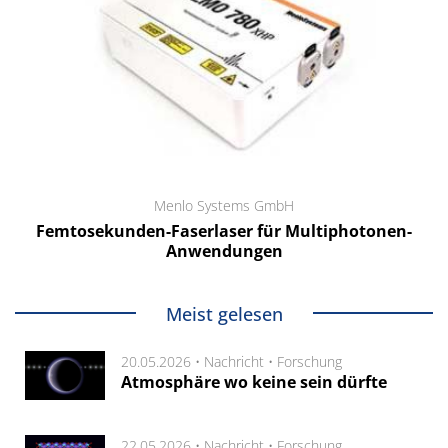
Menlo Systems GmbH
Femtosekunden-Faserlaser für Multiphotonen-
Anwendungen
Meist gelesen
20.05.2026 •
Nachricht
•
Forschung
Atmosphäre wo keine sein dürfte
22.05.2026 •
Nachricht
•
Forschung