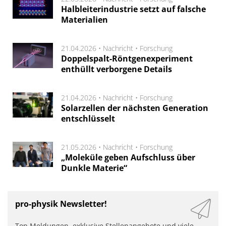
Halbleiterindustrie setzt auf falsche
Materialien
21.04.2026 •
Nachricht
•
Forschung
Doppelspalt-Röntgenexperiment
enthüllt verborgene Details
21.04.2026 •
Nachricht
•
Forschung
Solarzellen der nächsten Generation
entschlüsselt
21.05.2026 •
Nachricht
•
Forschung
„Moleküle geben Aufschluss über
Dunkle Materie“
pro-physik Newsletter!
Top Meldungen, exklusive Stellenangebote und viele