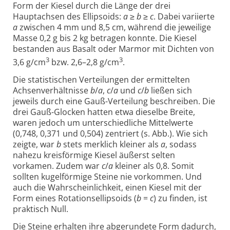
Form der Kiesel durch die Länge der drei
Hauptachsen des Ellipsoids:
a
≥
b
≥
c
. Dabei variierte
a
zwischen 4 mm und 8,5 cm, während die jeweilige
Masse 0,2 g bis 2 kg betragen konnte. Die Kiesel
bestanden aus Basalt oder Marmor mit Dichten von
3
3
3,6 g/cm
bzw. 2,6–2,8 g/cm
.
Die statistischen Verteilungen der ermittelten
Achsenverhältnisse
b
/
a
,
c
/
a
und
c
/
b
ließen sich
jeweils durch eine Gauß-Verteilung beschreiben. Die
drei Gauß-Glocken hatten etwa dieselbe Breite,
waren jedoch um unterschiedliche Mittelwerte
(0,748, 0,371 und 0,504) zentriert (s. Abb.). Wie sich
zeigte, war
b
stets merklich kleiner als
a
, sodass
nahezu kreisförmige Kiesel äußerst selten
vorkamen. Zudem war
c
/
a
kleiner als 0,8. Somit
sollten kugelförmige Steine nie vorkommen. Und
auch die Wahrscheinlichkeit, einen Kiesel mit der
Form eines Rotationsellipsoids (
b
=
c
) zu finden, ist
praktisch Null.
Die Steine erhalten ihre abgerundete Form dadurch,