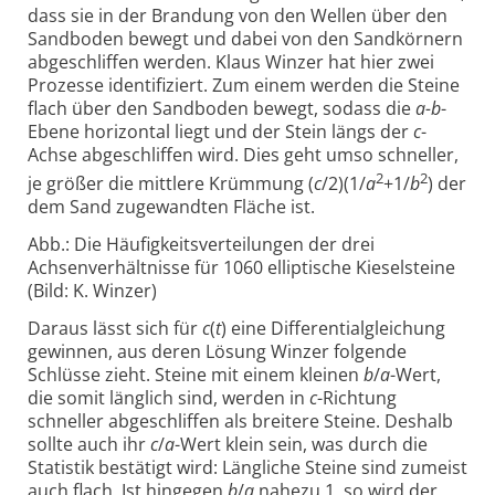
dass sie in der Brandung von den Wellen über den
Sandboden bewegt und dabei von den Sandkörnern
abgeschliffen werden. Klaus Winzer hat hier zwei
Prozesse identifiziert. Zum einem werden die Steine
flach über den Sandboden bewegt, sodass die
a-b
-
Ebene horizontal liegt und der Stein längs der
c
-
Achse abgeschliffen wird. Dies geht umso schneller,
2
2
je größer die mittlere Krümmung (
c
/2)(1/
a
+1/
b
) der
dem Sand zugewandten Fläche ist.
Abb.: Die Häufigkeitsverteilungen der drei
Achsenverhältnisse für 1060 elliptische Kieselsteine
(Bild: K. Winzer)
Daraus lässt sich für
c
(
t
) eine Differentialgleichung
gewinnen, aus deren Lösung Winzer folgende
Schlüsse zieht. Steine mit einem kleinen
b
/
a
-Wert,
die somit länglich sind, werden in
c
-Richtung
schneller abgeschliffen als breitere Steine. Deshalb
sollte auch ihr
c
/
a
-Wert klein sein, was durch die
Statistik bestätigt wird: Längliche Steine sind zumeist
auch flach. Ist hingegen
b
/
a
nahezu 1, so wird der