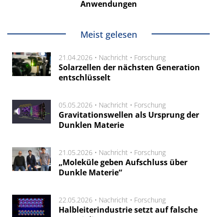
Anwendungen
Meist gelesen
21.04.2026 •
Nachricht
•
Forschung
Solarzellen der nächsten Generation
entschlüsselt
05.05.2026 •
Nachricht
•
Forschung
Gravitationswellen als Ursprung der
Dunklen Materie
21.05.2026 •
Nachricht
•
Forschung
„Moleküle geben Aufschluss über
Dunkle Materie“
22.05.2026 •
Nachricht
•
Forschung
Halbleiterindustrie setzt auf falsche