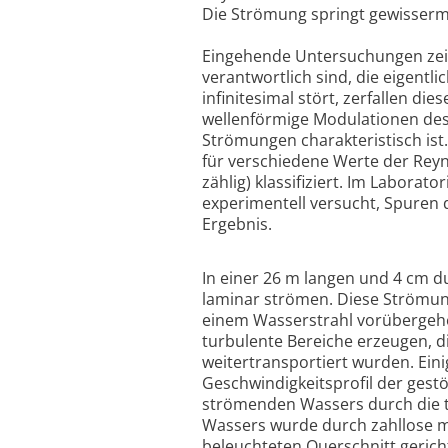
Die Strömung springt gewisserm
Eingehende Untersuchungen zeig
verantwortlich sind, die eigentl
infinitesimal stört, zerfallen d
wellenförmige Modulationen des 
Strömungen charakteristisch is
für verschiedene Werte der Reyno
zählig) klassifiziert. Im Labora
experimentell versucht, Spuren
Ergebnis.
In einer 26 m langen und 4 cm 
laminar strömen. Diese Strömung
einem Wasserstrahl vorübergehe
turbulente Bereiche erzeugen, d
weitertransportiert wurden. Ein
Geschwindigkeitsprofil der gest
strömenden Wassers durch die t
Wassers wurde durch zahllose mi
beleuchteten Querschnitt gerich