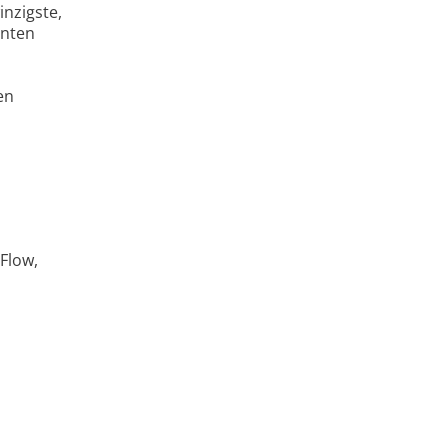
inzigste,
enten
en
 Flow,