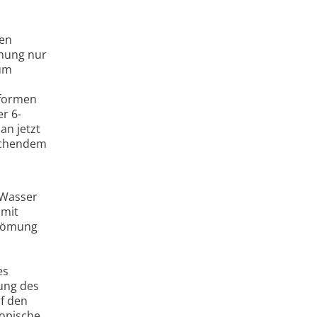
men
ömung nur
 um
sformen
r 6-
an jetzt
aschendem
 Wasser
 mit
trömung
es
ung des
f den
kopische