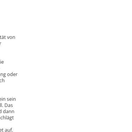
tät von
r
ie
e
ung oder
ch
ein sein
l. Das
nd dann
chlägt
et auf.