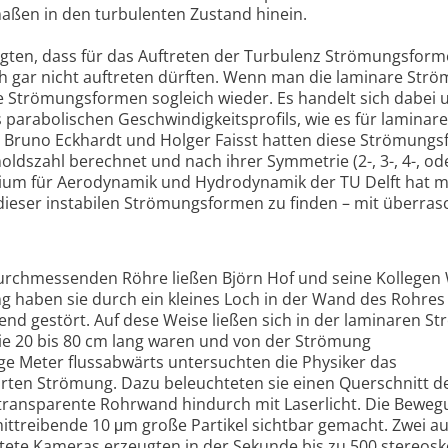
aßen in den turbulenten Zustand hinein.
ten, dass für das Auftreten der Turbulenz Strömungsfor
ich gar nicht auftreten dürften. Wenn man die laminare Str
iese Strömungsformen sogleich wieder. Es handelt sich dabei
parabolischen Geschwindigkeitsprofils, wie es für laminare
t. Bruno Eckhardt und Holger Faisst hatten diese Strömung
ldszahl berechnet und nach ihrer Symmetrie (2-, 3-, 4-, ode
torium für Aerodynamik und Hydrodynamik der TU Delft hat m
 dieser instabilen Strömungsformen zu finden – mit überr
durchmessenden Röhre ließen Björn Hof und seine Kollegen
 haben sie durch ein kleines Loch in der Wand des Rohres
nd gestört. Auf dese Weise ließen sich in der laminaren S
ie 20 bis 80 cm lang waren und von der Strömung
ige Meter flussabwärts untersuchten die Physiker das
örten Strömung. Dazu beleuchteten sie einen Querschnitt d
ransparente Rohrwand hindurch mit Laserlicht. Die Beweg
ttreibende 10 μm große Partikel sichtbar gemacht. Zwei au
tete Kameras erzeugten in der Sekunde bis zu 500 stereos