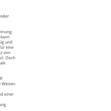
siker
einung.
 kann
ßig und
ür eine
nz von
zt. Doch
ale
lf
e Weisen
nd einer
sung