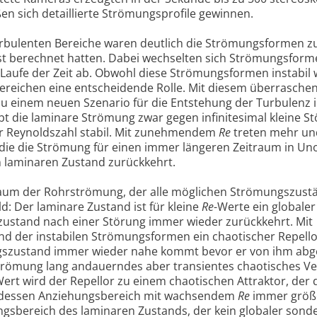
en sich detaillierte Strömungsprofile gewinnen.
urbulenten Bereiche waren deutlich die Strömungsformen z
sst berechnet hatten. Dabei wechselten sich Strömungsfor
Laufe der Zeit ab. Obwohl diese Strömungsformen instabil 
 Bereichen eine entscheidende Rolle. Mit diesem überrasche
u einem neuen Szenario für die Entstehung der Turbulenz 
 die laminare Strömung zwar gegen infinitesimal kleine S
r Reynoldszahl stabil. Mit zunehmendem
Re
treten mehr u
 die die Strömung für einen immer längeren Zeitraum in U
n laminaren Zustand zurückkehrt.
um der Rohrströmung, der alle möglichen Strömungszust
ld: Der laminare Zustand ist für kleine
Re
-Werte ein globaler
zustand nach einer Störung immer wieder zurückkehrt. Mit
nd der instabilen Strömungsformen ein chaotischer Repello
szustand immer wieder nahe kommt bevor er von ihm ab
 Strömung lang andauerndes aber transientes chaotisches V
Wert wird der Repellor zu einem chaotischen Attraktor, der 
 dessen Anziehungsbereich mit wachsendem
Re
immer größe
gsbereich des laminaren Zustands, der kein globaler sond