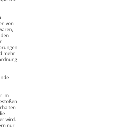
u
men von
waren,
nden
in
törungen
nd mehr
nordnung
ände
r im
gestoßen
erhalten
die
r wird.
ern nur