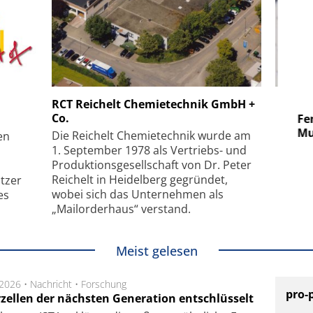
 GmbH
SmarAct GmbH
RCT Reichelt Chemietechnik GmbH +
Co.
uper-
Elektronenmikroskopie auf
Fem
hanismus
kleinstem Raum
Mu
Die Reichelt Chemietechnik wurde am
en
1. September 1978 als Vertriebs- und
Produktionsgesellschaft von Dr. Peter
Reichelt in Heidelberg gegründet,
tzer
wobei sich das Unternehmen als
es
„Mailorderhaus“ verstand.
Meist gelesen
.2026 •
Nachricht
•
Forschung
pro-
rzellen der nächsten Generation entschlüsselt