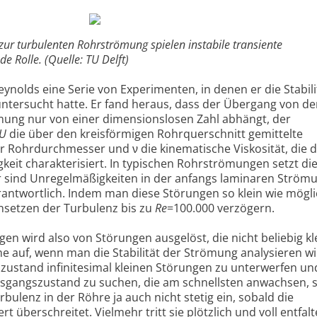
ur turbulenten Rohrströmung spielen instabile transiente
 Rolle. (Quelle: TU Delft)
nolds eine Serie von Experimenten, in denen er die Stabili
tersucht hatte. Er fand heraus, dass der Übergang von de
mung nur von einer dimensionslosen Zahl abhängt, der
U
die über den kreisförmigen Rohrquerschnitt gemittelte
r Rohrdurchmesser und ν die kinematische Viskosität, die d
keit charakterisiert. In typischen Rohrströmungen setzt di
r sind Unregelmäßigkeiten in der anfangs laminaren Ström
ntwortlich. Indem man diese Störungen so klein wie mögli
nsetzen der Turbulenz bis zu
Re
=100.000 verzögern.
n wird also von Störungen ausgelöst, die nicht beliebig kl
e auf, wenn man die Stabilität der Strömung analysieren wil
zustand infinitesimal kleinen Störungen zu unterwerfen u
gangszustand zu suchen, die am schnellsten anwachsen, s
urbulenz in der Röhre ja auch nicht stetig ein, sobald die
 überschreitet. Vielmehr tritt sie plötzlich und voll entfalt