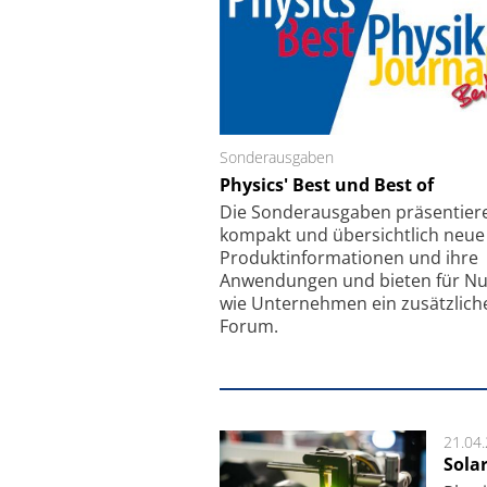
Sonderausgaben
Schäfter + Kirchhoff
Physics' Best und Best of
Faserkoppler mit S
Feinfokussierungsmec
Die Sonder­ausgaben präsentier
kompakt und übersichtlich neue
Produkt­informationen und ihre
Anwendungen und bieten für Nu
wie Unternehmen ein zusätzlich
Forum.
21.04
Sola