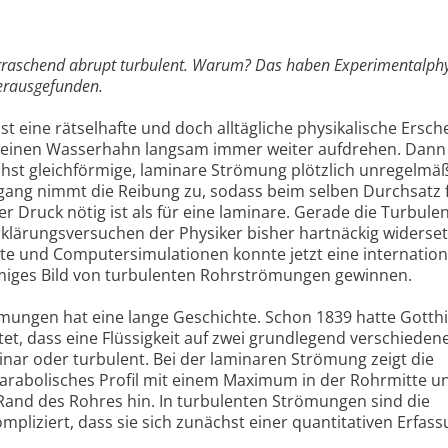
raschend abrupt turbulent. Warum? Das haben Experimentalphy
erausgefunden.
st eine rätselhafte und doch alltägliche physikalische Ersch
 einen Wasserhahn langsam immer weiter aufdrehen. Dann
hst gleichförmige, laminare Strömung plötzlich unregelmä
gang nimmt die Reibung zu, sodass beim selben Durchsatz f
 Druck nötig ist als für eine laminare. Gerade die Turbule
klärungsversuchen der Physiker bisher hartnäckig widerset
te und Computersimulationen konnte jetzt eine internation
mmiges Bild von turbulenten Rohrströmungen gewinnen.
ungen hat eine lange Geschichte. Schon 1839 hatte Gotthi
t, dass eine Flüssigkeit auf zwei grundlegend verschieden
inar oder turbulent. Bei der laminaren Strömung zeigt die
arabolisches Profil mit einem Maximum in der Rohrmitte u
Rand des Rohres hin. In turbulenten Strömungen sind die
mpliziert, dass sie sich zunächst einer quantitativen Erfas