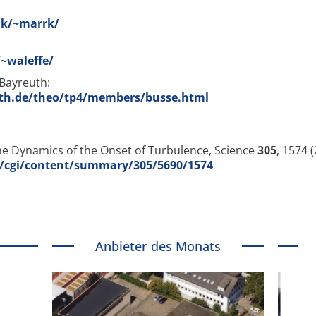
uk/~marrk/
~waleffe/
 Bayreuth:
th.de/theo/tp4/members/busse.html
 the Dynamics of the Onset of Turbulence, Science
305
, 1574 (
/cgi/content/summary/305/5690/1574
Anbieter des Monats