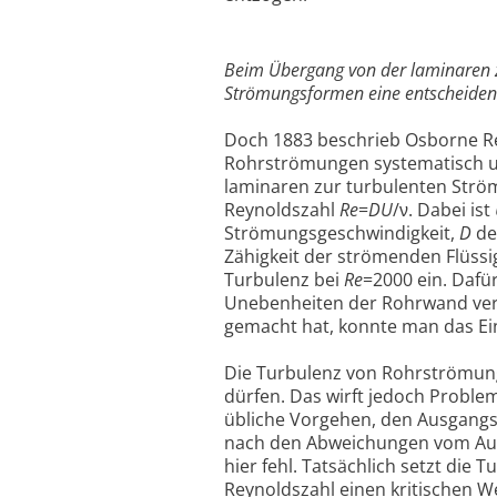
Beim Übergang von der laminaren z
Strömungsformen eine entscheidende
Doch 1883 beschrieb Osborne Rey
Rohrströmungen systematisch un
laminaren zur turbulenten Strö
Reynoldszahl
Re
=
DU
/ν. Dabei ist
Strömungsgeschwindigkeit,
D
de
Zähigkeit der strömenden Flüssig
Turbulenz bei
Re
=2000 ein. Dafü
Unebenheiten der Rohrwand vera
gemacht hat, konnte man das Ei
Die Turbulenz von Rohrströmunge
dürfen. Das wirft jedoch Problem
übliche Vorgehen, den Ausgangs
nach den Abweichungen vom Aus
hier fehl. Tatsächlich setzt die T
Reynoldszahl einen kritischen Wert