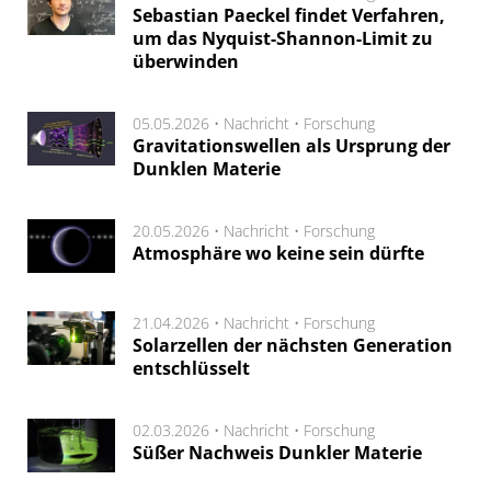
Sebastian Paeckel findet Verfahren,
um das Nyquist-Shannon-Limit zu
überwinden
05.05.2026 •
Nachricht
•
Forschung
Gravitationswellen als Ursprung der
Dunklen Materie
20.05.2026 •
Nachricht
•
Forschung
Atmosphäre wo keine sein dürfte
21.04.2026 •
Nachricht
•
Forschung
Solarzellen der nächsten Generation
entschlüsselt
02.03.2026 •
Nachricht
•
Forschung
Süßer Nachweis Dunkler Materie