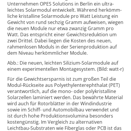
Unter­nehmen OPES Solutions in Berlin ein ultra­
leichtes Solarmodul entwickelt. Während herkömm­
liche kristalline Solar­module pro Watt Leistung ein
Gewicht von rund sechzig Gramm aufweisen, wiegen
die neuen Module nur etwa zwanzig Gramm pro
Watt. Das entspricht einer Gewichts­reduktion um
zwei Drittel. Dabei liegen die Kosten des neuen,
rahmen­losen Moduls in der Serien­produktion auf
dem Niveau herkömm­licher Module.
Abb.: Die neuen, leichten Silizium-Solarmodule auf
einem experimentellen Montagesystem. (Bild: watt-r)
Für die Gewichts­ersparnis ist zum großen Teil die
Modul-Rückseite aus Polyethylen­terephthalat (PET)
verant­wortlich, auf die mono- oder poly­kristalline
Solarzellen lami­niert werden. Das bewährte Material
wird auch für Rotor­blätter in der Wind­industrie
sowie im Schiff- und Auto­mobilbau verwendet und
ist durch hohe Produktions­volumina besonders
kosten­günstig. Im Vergleich zu alter­nativen
Leichtbau-Substraten wie Fiber­glas oder PCB ist das