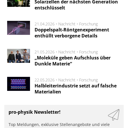
Solarzellen der nächsten Generation
entschlüsselt
21.04.2026 •
Nachricht
•
Forschung
Doppelspalt-Röntgenexperiment
enthüllt verborgene Details
21.05.2026 •
Nachricht
•
Forschung
„Moleküle geben Aufschluss über
Dunkle Materie“
22.05.2026 •
Nachricht
•
Forschung
Halbleiterindustrie setzt auf falsche
Materialien
pro-physik Newsletter!
Top Meldungen, exklusive Stellenangebote und viele