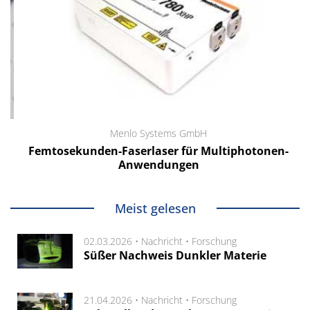
Menlo Systems GmbH
Femtosekunden-Faserlaser für Multiphotonen-
Anwendungen
Meist gelesen
02.03.2026 •
Nachricht
•
Forschung
Süßer Nachweis Dunkler Materie
21.04.2026 •
Nachricht
•
Forschung