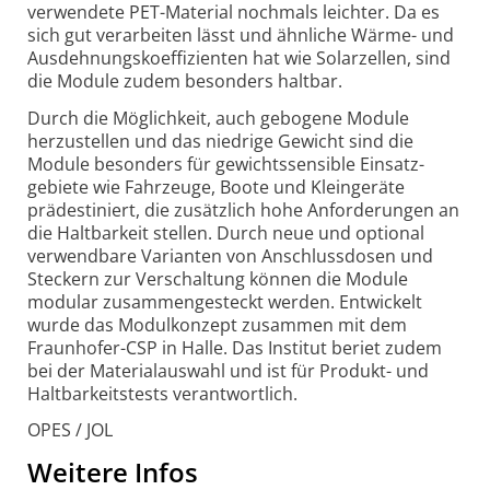
verwendete PET-Material nochmals leichter. Da es
sich gut verar­beiten lässt und ähnliche Wärme- und
Ausdehnungs­koeffizienten hat wie Solar­zellen, sind
die Module zudem besonders haltbar.
Durch die Möglich­keit, auch gebogene Module
herzu­stellen und das niedrige Gewicht sind die
Module besonders für gewichts­sensible Einsatz­
gebiete wie Fahrzeuge, Boote und Klein­geräte
prädes­tiniert, die zusätzlich hohe Anfor­derungen an
die Halt­barkeit stellen. Durch neue und optional
verwend­bare Varianten von Anschluss­dosen und
Steckern zur Verschaltung können die Module
modular zusammen­gesteckt werden. Entwickelt
wurde das Modul­konzept zusammen mit dem
Fraunhofer-CSP in Halle. Das Institut beriet zudem
bei der Material­auswahl und ist für Produkt- und
Haltbarkeits­tests verant­wortlich.
OPES / JOL
Weitere Infos