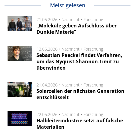
Meist gelesen
21.05.2026 •
Nachricht
•
Forschung
„Moleküle geben Aufschluss über
Dunkle Materie“
13.05.2026 •
Nachricht
•
Forschung
Sebastian Paeckel findet Verfahren,
um das Nyquist-Shannon-Limit zu
überwinden
21.04.2026 •
Nachricht
•
Forschung
Solarzellen der nächsten Generation
entschlüsselt
22.05.2026 •
Nachricht
•
Forschung
Halbleiterindustrie setzt auf falsche
Materialien