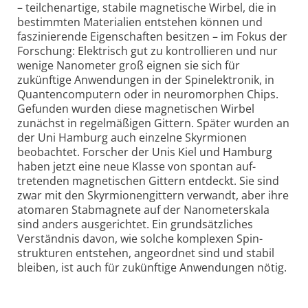
– teilchen­artige, stabile magnetische Wirbel, die in
bestimmten Materialien entstehen können und
faszinierende Eigen­schaften besitzen – im Fokus der
Forschung: Elektrisch gut zu kontrol­lieren und nur
wenige Nanometer groß eignen sie sich für
zukünftige Anwendungen in der Spin­elektronik, in
Quanten­computern oder in neuro­morphen Chips.
Gefunden wurden diese magnetischen Wirbel
zunächst in regel­mäßigen Gittern. Später wurden an
der Uni Hamburg auch einzelne Skyrmionen
beobachtet. Forscher der Unis Kiel und Hamburg
haben jetzt eine neue Klasse von spontan auf­
tretenden magnetischen Gittern entdeckt. Sie sind
zwar mit den Skyrmionen­gittern verwandt, aber ihre
atomaren Stabmagnete auf der Nano­meter­skala
sind anders ausge­richtet. Ein grund­sätz­liches
Verständnis davon, wie solche komplexen Spin­
strukturen entstehen, angeordnet sind und stabil
bleiben, ist auch für zukünftige Anwendungen nötig.