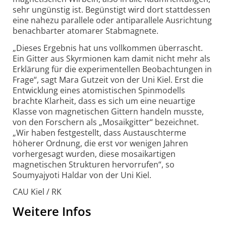
sehr ungünstig ist. Begünstigt wird dort statt­dessen
eine nahezu parallele oder anti­parallele Aus­richtung
benach­barter atomarer Stabmagnete.
„Dieses Ergebnis hat uns vollkommen überrascht.
Ein Gitter aus Skyrmionen kam damit nicht mehr als
Erklärung für die experi­men­tellen Beobach­tungen in
Frage“, sagt Mara Gutzeit von der Uni Kiel. Erst die
Entwicklung eines atomis­tischen Spin­modells
brachte Klarheit, dass es sich um eine neuartige
Klasse von magnetischen Gittern handeln musste,
von den Forschern als „Mosaik­gitter“ bezeichnet.
„Wir haben fest­ge­stellt, dass Austausch­terme
höherer Ordnung, die erst vor wenigen Jahren
vorher­gesagt wurden, diese mosaik­artigen
magnetischen Strukturen hervor­rufen“, so
Soumyajyoti Haldar von der Uni Kiel.
CAU Kiel / RK
Weitere Infos