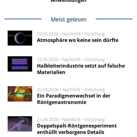
Meist gelesen
20.05.2026 •
Nachricht
•
Forschung
Atmosphäre wo keine sein dürfte
22.05.2026 •
Nachricht
•
Forschung
Halbleiterindustrie setzt auf falsche
Materialien
20.04.2026 •
Nachricht
•
Forschung
Ein Paradigmenwechsel in der
Röntgenastronomie
21.04.2026 •
Nachricht
•
Forschung
Doppelspalt-Röntgenexperiment
enthüllt verborgene Details