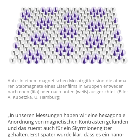
Abb.: In einem magne­tischen Mosaik­gitter sind die ato­ma­
ren Stab­mag­nete eines Eisen­films in Grup­pen ent­weder
nach oben (lila) oder nach unten (weiß) aus­ge­richtet. (Bild:
A. Kubetzka, U. Hamburg)
„In unseren Messungen haben wir eine hexagonale
Anordnung von magnetischen Kontrasten gefunden
und das zuerst auch für ein Skyrmionen­gitter
gehalten. Erst später wurde klar, dass es ein nano­