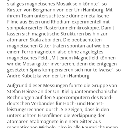
skaliges magnetisches Mosaik sein könnte“, so
Kirsten von Bergmann von der Uni Hamburg. Mit
ihrem Team untersuchte sie dünne metal­lische
Filme aus Eisen und Rhodium experi­mentell mit
spin­polari­sierter Raster­tunnel­mikro­skopie. Damit
lassen sich magnetische Strukturen bis hin zur
atomaren Skala abbilden. Die beobachteten
magnetischen Gitter traten spontan auf wie bei
einem Ferro­magneten, also ohne angelegtes
magnetisches Feld. „Mit einem Magnetfeld können
wir die Mosaik­gitter invertieren, denn die entgegen­
gesetzten Spins kompensieren sich nur teilweise“, so
André Kubetzka von der Uni Hamburg.
Aufgrund dieser Messungen führte die Gruppe von
Stefan Heinze an der Uni Kiel quanten­mechanische
Rechnungen auf den Super­computern des Nord­
deutschen Verbandes für Hoch- und Höchst­
leistungs­rechnen durch. Sie zeigen, dass in den
unter­suchten Eisen­filmen die Verkippung der
atomaren Stabmagnete in einem Gitter aus
magnetischen Wirbeln, also in alle Raum­richtungen,