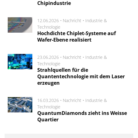
Chipindustrie
12.06.2026 •
Nachricht
•
Industrie &
Technologie
Hochdichte Chiplet-Systeme auf
Wafer-Ebene realisiert
23.06.2026 •
Nachricht
•
Industrie &
Technologie
Strahlquellen für die
Quantentechnologie mit dem Laser
erzeugen
16.03.2026 •
Nachricht
•
Industrie &
Technologie
QuantumDiamonds zieht ins Weisse
Quartier